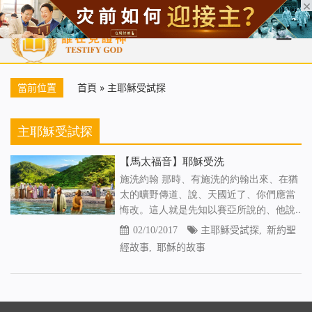
首頁
每日靈糧
天國福音
基督徒見證
信仰解答
聖經
當前位置
首頁
»
主耶穌受試探
主耶穌受試探
【馬太福音】耶穌受洗
施洗約翰 那時、有施洗的約翰出來、在猶
太的曠野傳道、說、天國近了、你們應當
悔改。這人就是先知以賽亞所說的、他說..
02/10/2017
主耶穌受試探
,
新約聖
經故事
,
耶穌的故事