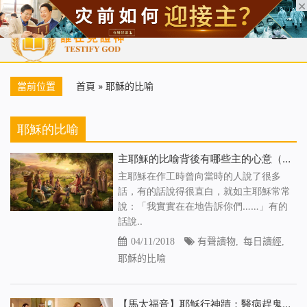
首頁
每日靈糧
天國福音
基督徒見證
信仰解答
聖經
當前位置
首頁
»
耶穌的比喻
耶穌的比喻
主耶穌的比喻背後有哪些主的心意（有聲讀物）
主耶穌在作工時曾向當時的人說了很多
話，有的話說得很直白，就如主耶穌常常
說：「我實實在在地告訴你們……」有的
話說..
04/11/2018
有聲讀物
,
每日讀經
,
耶穌的比喻
【馬太福音】耶穌行神蹟：醫病趕鬼（2）