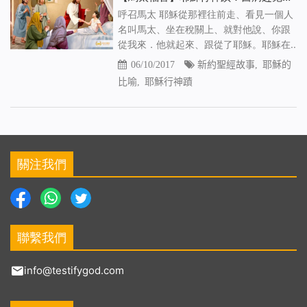
呼召馬太 耶穌從那裡往前走、看見一個人
名叫馬太、坐在稅關上、就對他說、你跟
從我來．他就起來、跟從了耶穌。耶穌在..
06/10/2017
新約聖經故事
,
耶穌的
比喻
,
耶穌行神蹟
關注我們
聯繫我們
info@testifygod.com