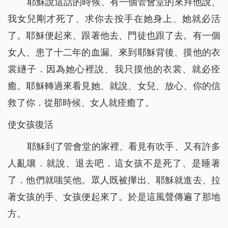
耶穌說這話的時候、有一個管會堂的來拜他說、
我女兒剛才死了、求你去按手在她身上、她就必活
了。耶穌便起來、跟著他去、門徒也跟了去。有一個
女人、患了十二年的血漏、來到耶穌背後、摸他的衣
裳繸子．因為她心裡說、我只摸他的衣裳、就必痊
癒。耶穌轉過來看見她、就說、女兒、放心、你的信
救了你．從那時候、女人就痊癒了。
使女孩復活
耶穌到了管會堂的家裡、看見有吹手、又有許多
人亂嚷．就說、退去吧．這女孩不是死了、是睡著
了．他們就嗤笑他。眾人既被攆出、耶穌就進去、拉
著女孩的手、女孩便起來了。於是這風聲傳遍了那地
方。