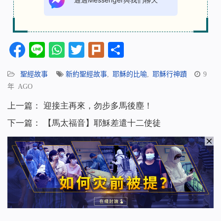
Facebook
Line
WhatsApp
Twitter
Plurk
分
享
聖經故事
新約聖經故事
,
耶穌的比喻
,
耶穌行神蹟
9
年 AGO
上一篇：
迎接主再來，勿步多馬後塵！
下一篇：
【馬太福音】耶穌差遣十二使徒