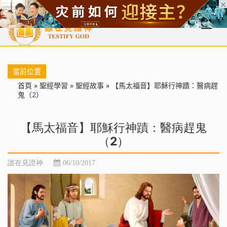
首頁
每日靈糧
天國福音
基督徒見證
信仰解答
聖經
當前位置
首頁
»
聖經學習
»
聖經故事
»
【馬太福音】耶穌行神蹟：醫病趕
鬼（2）
【馬太福音】耶穌行神蹟：醫病趕鬼
（2）
誰在見證神
06/10/2017