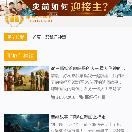
首頁
每日靈糧
天國福音
基督徒見證
信仰解答
聖經
當前位置
首頁
»
耶穌行神蹟
耶穌行神蹟
從主耶穌治癒瞎眼的人來看人信神的觀點
清晨，好友來我家與我一起讀經，我們看
了約翰福音9章1至39節裡的這個故事：
耶穌過去的時候，看見一個人生來是瞎..
21/05/2018
耶穌行神蹟
聖經故事-耶穌在海面上行走
到了晚上，他的門徒下海邊去，上了船，
要過海往迦百農去。天已經黑了，耶穌還