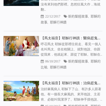
沒有來到他們那裡。忽然狂風大作，海就
翻..
22/12/2017
新約聖經故事
,
耶穌的
故事
,
耶穌行神蹟
【馬太福音】耶穌行神蹟：醫病趕鬼（2）
呼召馬太 耶穌從那裡往前走、看見一個人
名叫馬太、坐在稅關上、就對他說、你跟
從我來．他就起來、跟從了耶穌。耶穌在..
06/10/2017
新約聖經故事
,
耶穌的
比喻
,
耶穌行神蹟
【馬太福音】耶穌行神蹟：治病趕鬼（1）
治好麻風病人 耶穌下了山、有許多人跟著
他。有一個長大麻風的、來拜他說、主若
肯、必能叫我潔淨了。耶穌伸手摸他說、..