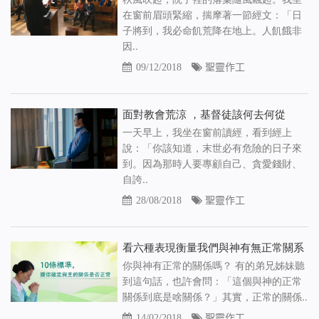
在窗前眉頭緊縮，揣摩著一節經文：「日
子將到，我必命飢荒降在地上。人飢餓非
因..
09/12/2018
聖靈作工
面對教會荒涼 ，基督徒該何去何從
一天早上，我坐在窗前讀經，看到經上
說：「你該知道，末世必有危險的日子來
到。因為那時人要專顧自己、貪愛錢財、
自誇..
28/08/2018
聖靈作工
看六種表現衡量我們與神有無正常關系
你與神有正常的關係嗎？ 有的弟兄姊妹聽
到這句話，也許會問：「這個與神的正常
關係到底是啥關係？」其實，正常的關係..
14/02/2018
聖靈作工