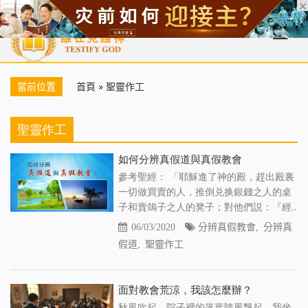
首頁
每日靈糧
天國福音
基督徒見證
信仰解答
聖經
當前位置
首頁
»
聖靈作工
聖靈作工
如何分辨真假道與真假教會
參考聖經： 「耶穌進了神的殿，趕出殿裏
一切做買賣的人，推倒兑换銀錢之人的桌
子和賣鴿子之人的凳子；對他們説：『經..
06/03/2020
分辨真假教會
,
分辨真
假道
,
聖靈作工
面對教會荒涼，我該怎麼辦？
秋風吹起，院子裡的落葉隨風飄起。我坐