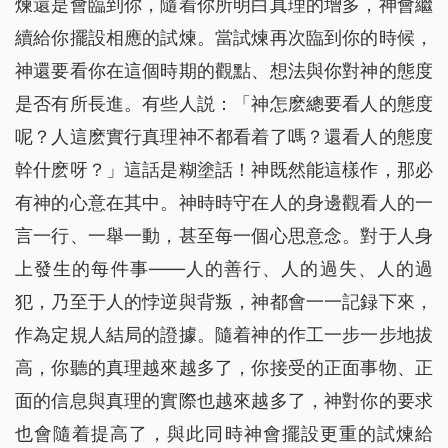
煉還是會臨到你，隨着你所明白真理的增多，神會繼
續給你擺設相應的試煉。當試煉再次臨到你的時候，
神還要看你在這個時期的觀點、想法與你對神的態度
是否有所長進。有些人説：「神怎麽總要看人的態度
呢？人這麽實行真理神不都看着了嗎？還看人的態度
幹什麽呀？」這話是糊塗話！神既然能這樣作，那必
有神的心意在其中。神時時守在人的身邊觀看人的一
言一行、一舉一動，甚至每一個心思意念。對于人身
上發生的每件事——人的善行、人的過失、人的過
犯，乃至于人的悖逆與背叛，神都會一一記録下來，
作為定規人結局的證據。隨着神的作工一步一步地拔
高，你聽的真理越來越多了，你接受的正面事物、正
面的信息與真理的實際也越來越多了，神對你的要求
也會隨着提高了，與此同時神會擺設更重的試煉給