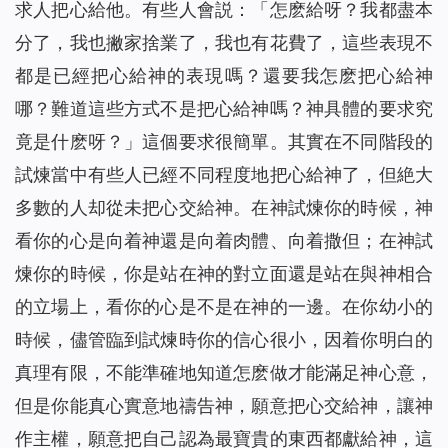
求人把心給他。有些人會説：「怎麽給呀？我都盡本
分了，我也撇家捨業了，我也有花費了，這些表現不
都是已經把心給神的表現嗎？還要我怎麽把心給神
哪？難道這些方式不是把心給神嗎？神具體的要求究
竟是什麽呀？」這個要求很簡單。其實在不同階段的
試煉當中有些人已經不同程度地把心給神了，但絶大
多數的人却從未把心交給神。在神試煉你的時候，神
看你的心是向着神還是向着肉體、向着撒但；在神試
煉你的時候，你是站在神的對立面還是站在與神相合
的立場上，看你的心是不是在神的一邊。在你幼小的
時候，儘管臨到試煉時你的信心很小，因着你明白的
真理有限，不能準確地知道怎麽做才能滿足神心意，
但是你能真心實意地禱告神，願意把心交給神，讓神
作主權，願意把自己認為最寶貴的東西都獻給神，這