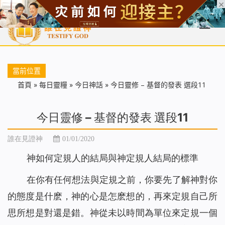
首頁
每日靈糧
天國福音
基督徒見證
信仰解答
聖經
當前位置
首頁
»
每日靈糧
»
今日神話
»
今日靈修 – 基督的發表 選段11
今日靈修 – 基督的發表 選段11
誰在見證神
01/01/2020
神如何定規人的結局與神定規人結局的標準
在你有任何想法與定規之前，你要先了解神對你
的態度是什麽，神的心是怎麽想的，再來定規自己所
思所想是對還是錯。神從未以時間為單位來定規一個