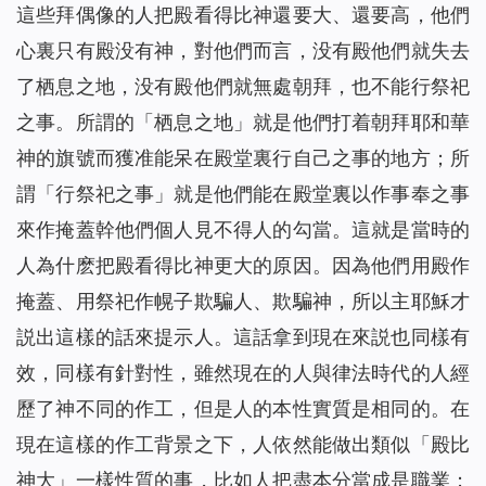
這些拜偶像的人把殿看得比神還要大、還要高，他們
心裏只有殿没有神，對他們而言，没有殿他們就失去
了栖息之地，没有殿他們就無處朝拜，也不能行祭祀
之事。所謂的「栖息之地」就是他們打着朝拜耶和華
神的旗號而獲准能呆在殿堂裏行自己之事的地方；所
謂「行祭祀之事」就是他們能在殿堂裏以作事奉之事
來作掩蓋幹他們個人見不得人的勾當。這就是當時的
人為什麽把殿看得比神更大的原因。因為他們用殿作
掩蓋、用祭祀作幌子欺騙人、欺騙神，所以主耶穌才
説出這樣的話來提示人。這話拿到現在來説也同樣有
效，同樣有針對性，雖然現在的人與律法時代的人經
歷了神不同的作工，但是人的本性實質是相同的。在
現在這樣的作工背景之下，人依然能做出類似「殿比
神大」一樣性質的事，比如人把盡本分當成是職業；