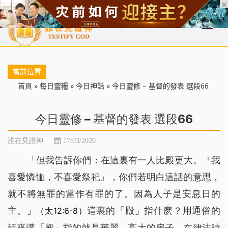
首頁
每日靈糧
天國福音
基督徒見證
信仰解答
聖經
當前位置
首頁
»
每日靈糧
»
今日神話
»
今日靈修 – 基督的發表 選段66
今日靈修 – 基督的發表 選段66
誰在見證神
17/03/2020
「但我告訴你們：在這裏有一人比殿更大。『我
喜愛憐恤，不喜愛祭祀』，你們若明白這話的意思，
就不將無罪的當作有罪的了。因為人子是安息日的
主。」
這裏的「殿」指什麽？用通俗的
（太12:6-8）
話來講「殿」指的就是華麗、高大的房子，在律法時