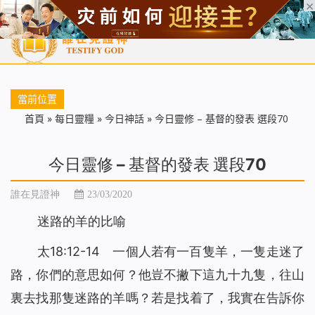
首頁
每日靈糧
天國福音
基督徒見證
信仰解答
聖經
當前位置
首頁
»
每日靈糧
»
今日神話
»
今日靈修 – 基督的發表 選段70
今日靈修 – 基督的發表 選段70
誰在見證神
23/03/2020
迷路的羊的比喻
太18:12-14 一個人若有一百隻羊，一隻走迷了
路，你們的意思如何？他豈不撇下這九十九隻，往山
裏去找那隻迷路的羊嗎？若是找着了，我實在告訴你