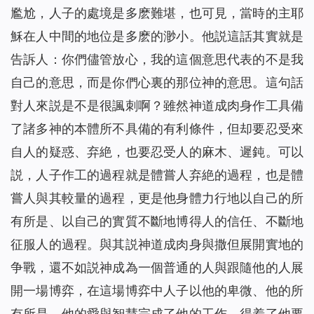
尷尬，人子的處境是多麽難堪，也可見，當時的主耶
穌在人中間的地位是多麽的渺小。他説這話其實就是
告訴人：你們儘管放心，我的這個意思代表的不是我
自己的意思，而是你們心裏的那位神的意思。這句話
對人來説是不是很諷刺啊？雖然神道成肉身作工具備
了諸多神的本體所不具備的有利條件，但却要忍受來
自人的疑惑、弃絶，也要忍受人的麻木、遲鈍。可以
説，人子作工的過程就是體嘗人弃絶的過程，也是體
嘗人與其較量的過程，更是他身體力行地以自己的所
有所是、以自己的實質不斷地博得人的信任、不斷地
征服人的過程。與其説神道成肉身與撒但展開實地的
争戰，還不如説神成為一個普通的人與跟隨他的人展
開一場博弈，在這場博弈中人子以他的卑微、他的所
有所是、他的愛與智慧完成了他的工作，得着了他要