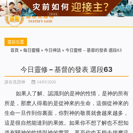
首頁
每日靈糧
天國福音
基督徒見證
信仰解答
聖經
當前位置
首頁
»
每日靈糧
»
今日神話
»
今日靈修 – 基督的發表 選段63
今日靈修 – 基督的發表 選段63
誰在見證神
14/03/2020
如果人了解、認識到的是神的性情，是神的所有
所是，那麽人得着的是從神來的生命，這個從神來的
生命一旦作到你裏面，你對神的敬畏就會越來越多，
這是很自然能達到的果效。如果你不想了解也不想知
道有關神的性情與神的實質，甚至你也不想去揣摩這