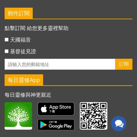
郵件訂閱
點擊訂閱 給您更多靈裡幫助
天國福音
基督徒見證
每日靈修App
每日靈修與神更親近