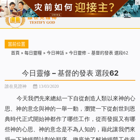
首頁
每日靈糧
天國福音
基督徒見證
信仰解答
聖經
當前位置
首頁
»
每日靈糧
»
今日神話
»
今日靈修 – 基督的發表 選段62
今日靈修 – 基督的發表 選段62
誰在見證神
13/03/2020
今天我們先來總結一下自從創造人類以來神的心
思、神的意念與神的一舉一動，瀏覽一下從創世到恩
典時代正式開始神都作了哪些工作，從而發掘又有哪
些神的心思、神的意念是不為人知的，藉此讓我們來
捋一下神經營計劃的順序，徹底地了解神經營工作産