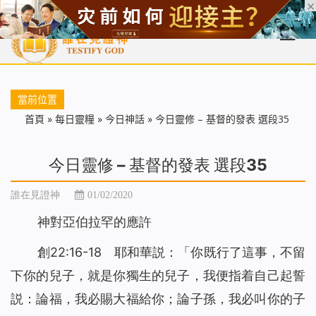
首頁
每日靈糧
天國福音
基督徒見證
信仰解答
聖經
當前位置
首頁
»
每日靈糧
»
今日神話
»
今日靈修 – 基督的發表 選段35
今日靈修 – 基督的發表 選段35
誰在見證神
01/02/2020
神對亞伯拉罕的應許
創22:16-18 耶和華説：「你既行了這事，不留
下你的兒子，就是你獨生的兒子，我便指着自己起誓
説：論福，我必賜大福給你；論子孫，我必叫你的子