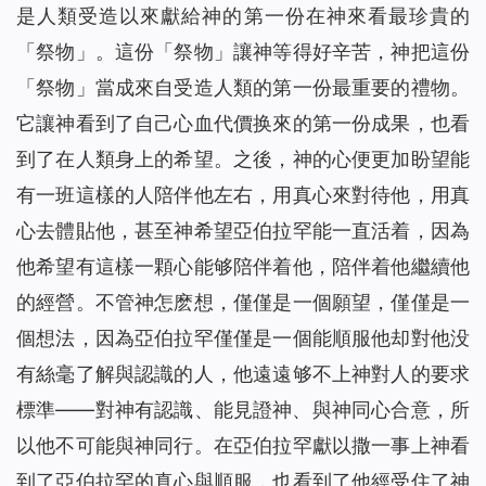
是人類受造以來獻給神的第一份在神來看最珍貴的
「祭物」。這份「祭物」讓神等得好辛苦，神把這份
「祭物」當成來自受造人類的第一份最重要的禮物。
它讓神看到了自己心血代價换來的第一份成果，也看
到了在人類身上的希望。之後，神的心便更加盼望能
有一班這樣的人陪伴他左右，用真心來對待他，用真
心去體貼他，甚至神希望亞伯拉罕能一直活着，因為
他希望有這樣一顆心能够陪伴着他，陪伴着他繼續他
的經營。不管神怎麽想，僅僅是一個願望，僅僅是一
個想法，因為亞伯拉罕僅僅是一個能順服他却對他没
有絲毫了解與認識的人，他遠遠够不上神對人的要求
標準——對神有認識、能見證神、與神同心合意，所
以他不可能與神同行。在亞伯拉罕獻以撒一事上神看
到了亞伯拉罕的真心與順服，也看到了他經受住了神