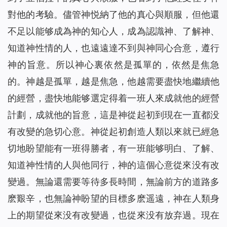
對他的考驗。儘管神悦納了他的真心與順服，但他還
不足以能够成為神的知心人，成為認識神、了解神、
知道神性情的人，也遠遠達不到與神同心合意，遵行
神的旨意。所以神心裏依然是孤單的，依然是焦急
的。神越是孤單，越是焦急，他越需要盡快地繼續他
的經營，盡快地能够選定得着一班人來成就他的經營
計劃，成就他的旨意，這是神從起初到現在一直都没
有改變的急切心意。神從起初創造人類以來就已經急
切地盼望能有一班得勝者，有一班能够明白、了解、
知道神性情的人與他同行，神的這個心意從來没有改
變過。無論還需要等待多長時間，無論前方的道路多
麽艱辛，也無論神盼望的目標多麽遥遠，神在人類身
上的期望從來没有改變過，也從來没有放弃過。現在