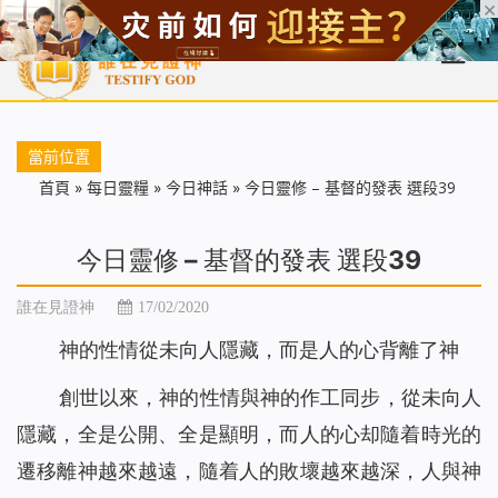
首頁
每日靈糧
天國福音
基督徒見證
信仰解答
聖經
當前位置
首頁
»
每日靈糧
»
今日神話
»
今日靈修 – 基督的發表 選段39
今日靈修 – 基督的發表 選段39
誰在見證神
17/02/2020
神的性情從未向人隱藏，而是人的心背離了神
創世以來，神的性情與神的作工同步，從未向人
隱藏，全是公開、全是顯明，而人的心却隨着時光的
遷移離神越來越遠，隨着人的敗壞越來越深，人與神