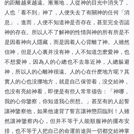
的距離越來越遠。漸漸地，人從神的目光中消失了，
人也「看不到」神了，人便失去了有關神的任何「消
息」，進而，人便不知道神是否存在，甚至完全否認
神的存在。所以人不了解神的性情與神的所有所是不
是因着神向人隱藏，而是因着人心背離了神。人雖然
信神，但是人心裏并没有神，人不知道怎麽愛神，也
不想愛神，因為人的心總也不去靠近神，人總躲避
神，所以人的心離神很遠。人的心在什麽地方呢？其
實人的心也没挪地方，就是自己保管着，没交給神，
也没有亮給神看，即便是有些人常常禱告：「神哪，
我的心你鑒察，你知道我心所想。」甚至有的人起誓
讓神鑒察他，如果他違背了誓言讓神懲罰臨到！人雖
然讓神鑒察内心，但并不等于人能順服神的擺布安
排，也不等于人把自己的命運前途與一切都交給神掌