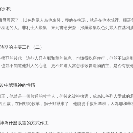
羅之死
來撒母耳死了，以色列眾人為他哀哭，葬他在拉瑪，就是在他本城裡。掃羅
行巫術的人。非利士人聚集，來到書念安營；掃羅聚集以色列眾人在基利
的軍旅就懼怕，心中發顫。掃羅求問耶和華，耶和華卻不藉夢，或烏陵，
掃羅吩咐臣僕說：當為我找一…
時期的主要工作（二）
是挪亞的後代，這些人只有耶和華的氣息，也懂得吃穿住行，但並不知道
，也並不知道他對人的心意，更不知道人當怎樣敬畏造物的主。是否有規
受造之物對造物主該作的工作，亞當的後代並不知道這些。他們只知道做
糊口，做妻子的應該順服丈…
改中認識神的性情
個王，他曾是一個普通的牧羊人，但後來被神揀選，成為以色列人愛戴的
常常迴蕩著他讚美耶和華神的詩曲，他與耶和華神之間的親密關係，不禁
利士巨人向以色列軍隊叫…
神為什麼以靈的方式作工