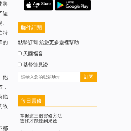
蘭將
了迦
現、
郵件訂閱
伯特
華的
點擊訂閱 給您更多靈裡幫助
天國福音
基督徒見證
。他
方．
為他
每日靈修
的牧
掌握這三個靈修方法
靈修才能達到果效
不都