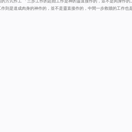
靈的方式作工 「三步工作的起始工作是神的靈直接作的，並不是肉身作的
工作則是道成肉身的神作的，並不是靈直接作的，中間一步救贖的工作也
。在整個經營工作當中，最重要的工作是將人拯救出來脫離撒但的權勢，
徹底征服，使被征服的人能…