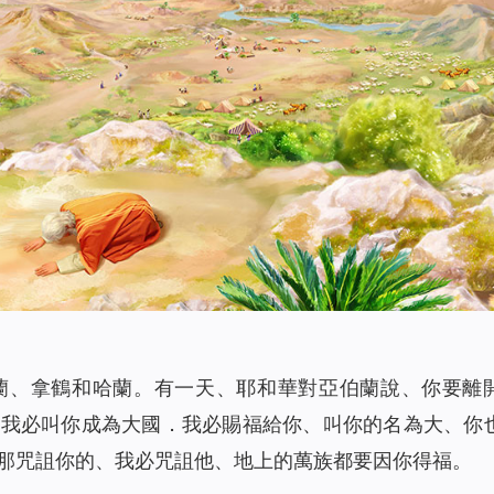
蘭、拿鶴和哈蘭。有一天、耶和華對亞伯蘭說、你要離
。我必叫你成為大國．我必賜福給你、叫你的名為大、你
那咒詛你的、我必咒詛他、地上的萬族都要因你得福。