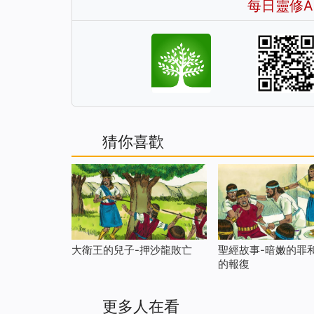
每日靈修A
猜你喜歡
大衛王的兒子-押沙龍敗亡
聖經故事-暗嫩的罪
的報復
更多人在看