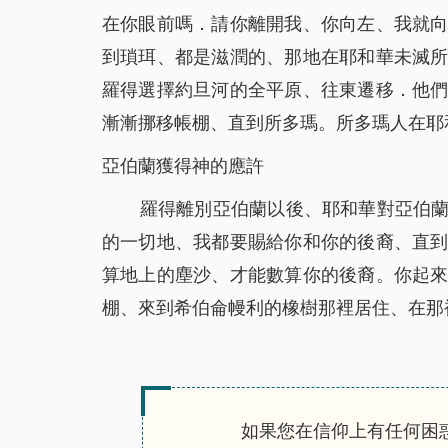
在你眼前嗎．請你離開我、你向左、我就
到瑣珥、都是滋潤的、那地在耶和華未滅
羅得選擇約旦河的全平原、往東遷移．他
漸漸挪移帳棚、直到所多瑪。所多瑪人在耶
亞伯蘭獲得神的應許
羅得離別亞伯蘭以後、耶和華對亞伯
的一切地、我都要賜給你和你的後裔、直
算地上的塵沙、才能數算你的後裔。你起
棚、來到希伯侖幔利的橡樹那裡居住、在那
如果您在信仰上有任何困