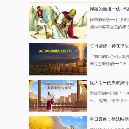
掃羅的最後一仗-掃
掃羅的最後一仗 後
國內不容有交鬼的和
營。掃羅看見非利士
知回答他。 
每日靈修：神在律法
「開始的以色列人就
華是怎麼樣的一位神
是否有律例，是否有
的應該出力流汗養家
從大衛王的失敗與悔
聖經舊約中記載了一
王。 起初，他年僅十四五歲，在田野間牧羊，獅子野獸來了，他能徒手救出羊群，因為耶和華神是
他的後盾！山野間，
羨慕！ 那年，非
每日靈修：律法時期