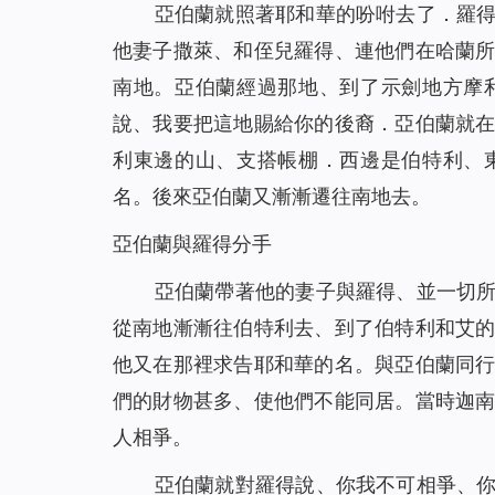
亞伯蘭就照著耶和華的吩咐去了．羅
他妻子撒萊、和侄兒羅得、連他們在哈蘭
南地。亞伯蘭經過那地、到了示劍地方摩
說、我要把這地賜給你的後裔．亞伯蘭就
利東邊的山、支搭帳棚．西邊是伯特利、
名。後來亞伯蘭又漸漸遷往南地去。
亞伯蘭與羅得分手
亞伯蘭帶著他的妻子與羅得、並一切
從南地漸漸往伯特利去、到了伯特利和艾
他又在那裡求告耶和華的名。與亞伯蘭同
們的財物甚多、使他們不能同居。當時迦
人相爭。
亞伯蘭就對羅得說、你我不可相爭、