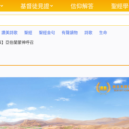
基督徒見證
信仰解答
聖經學
讚美詩歌
聖經
聖經金句
有聲讀物
詩歌
生命
事】亞伯蘭蒙神呼召