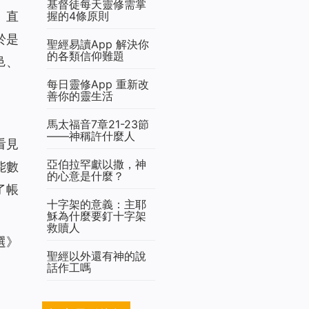
基督徒每天靈修需掌
握的4條原則
、直
於是
聖經易讀App 解決你
的各類信仰難題
邑、
每日靈修App 重新改
善你的靈生活
馬太福音7章21-23節
——神稱許什麼人
看見
亞伯拉罕獻以撒，神
能數
的心意是什麼？
了帳
十字架的意義：主耶
穌為什麼要釘十字架
救贖人
選》
聖經以外還有神的說
話作工嗎