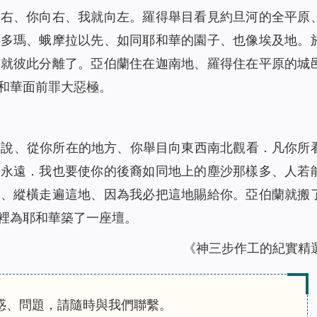
向右、你向右、我就向左。羅得舉目看見約旦河的全平原
所多瑪、蛾摩拉以先、如同耶和華的園子、也像埃及地。
們就彼此分離了。亞伯蘭住在迦南地、羅得住在平原的城
和華面前罪大惡極。
蘭說、從你所在的地方、你舉目向東西南北觀看．凡你所
到永遠．我也要使你的後裔如同地上的塵沙那樣多、人若
來、縱橫走遍這地、因為我必把這地賜給你。亞伯蘭就搬
裡為耶和華築了一座壇。
《神三步作工的紀實精
惑、問題，請隨時與我們聯繫。