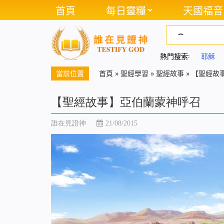
首頁
每日靈糧
天國福音
熱門搜索:
耶穌
當前位置
首頁
»
聖經學習
»
聖經故事
»
【聖經故
【聖經故事】亞伯蘭蒙神呼召
誰在見證神
21/08/2015