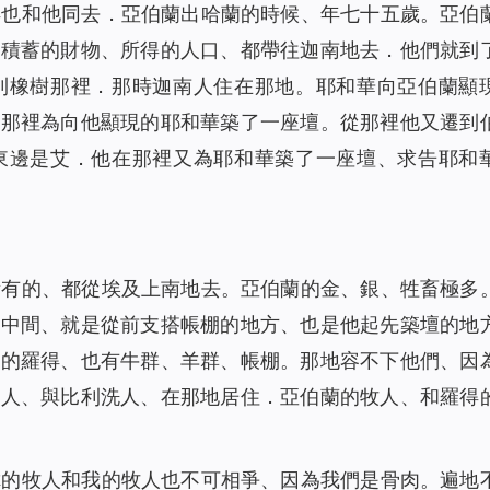
得也和他同去．亞伯蘭出哈蘭的時候、年七十五歲。亞伯
所積蓄的財物、所得的人口、都帶往迦南地去．他們就到
利橡樹那裡．那時迦南人住在那地。耶和華向亞伯蘭顯
在那裡為向他顯現的耶和華築了一座壇。從那裡他又遷到
東邊是艾．他在那裡又為耶和華築了一座壇、求告耶和
所有的、都從埃及上南地去。亞伯蘭的金、銀、牲畜極多
的中間、就是從前支搭帳棚的地方、也是他起先築壇的地
行的羅得、也有牛群、羊群、帳棚。那地容不下他們、因
南人、與比利洗人、在那地居住．亞伯蘭的牧人、和羅得
你的牧人和我的牧人也不可相爭、因為我們是骨肉。遍地