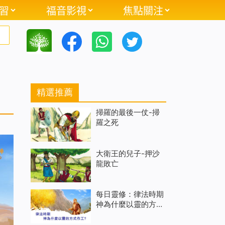
習
福音影視
焦點關注
精選推薦
掃羅的最後一仗-掃
羅之死
大衛王的兒子-押沙
龍敗亡
每日靈修：律法時期
神為什麼以靈的方式
作工