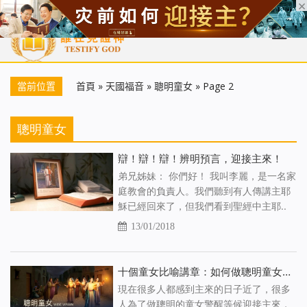
首頁
每日靈糧
天國福音
基督徒見證
信仰解答
聖經
當前位置
首頁
»
天國福音
»
聰明童女
»
Page 2
聰明童女
辯！辯！辯！辨明預言，迎接主來！
弟兄姊妹： 你們好！ 我叫李麗，是一名家
庭教會的負責人。我們聽到有人傳講主耶
穌已經回來了，但我們看到聖經中主耶..
13/01/2018
十個童女比喻講章：如何做聰明童女認出神的聲音
現在很多人都感到主來的日子近了，很多
人為了做聰明的童女警醒等候迎接主來，