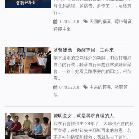
有意多讀經、多禱告、多作主工，這樣實
行..
12/01/2018
天國的福音
,
聽神聲音
,
迎接主來
基督徒應「儆醒等候」主再來
剛下過雨的空氣格外的新鮮，羽西打理好
自己的行裝，騎著自行車趕往林姊妹家聚
會，一路上她看見路兩旁的稻田地，稻苗
看..
04/01/2018
主來的預兆
,
儆醒等
候
聰明童女，就是尋求真理的人
我在召會裡信主 28年了，因聽信召會的反
面宣導，差點錯失主耶穌再來的救恩，若
不是神的憐憫和拯救，我就失去了這唯..