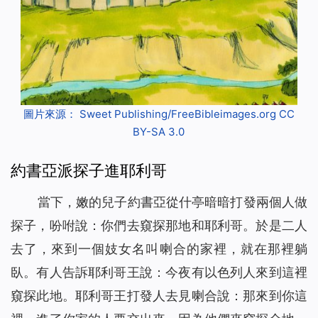
圖片來源：
Sweet Publishing/FreeBibleimages.org
CC
BY-SA 3.0
約書亞派探子進耶利哥
當下，嫩的兒子約書亞從什亭暗暗打發兩個人做
探子，吩咐說：你們去窺探那地和耶利哥。於是二人
去了，來到一個妓女名叫喇合的家裡，就在那裡躺
臥。有人告訴耶利哥王說：今夜有以色列人來到這裡
窺探此地。耶利哥王打發人去見喇合說：那來到你這