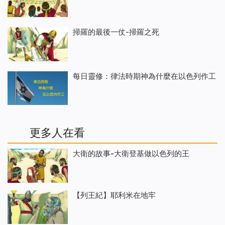
掃羅的最後一仗-掃羅之死
每日靈修：律法時期神為什麼在以色列作工
更多人在看
大衛的故事-大衛登基做以色列的王
【列王紀】耶利米在地牢