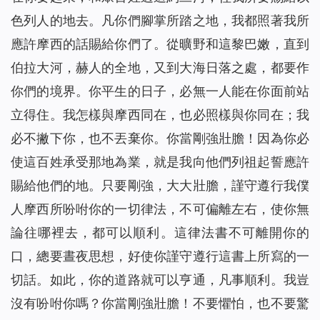
色列人的地去。凡你們腳掌所踏之地，我都照著我所
應許摩西的話賜給你們了。從曠野和這黎巴嫩，直到
伯拉大河，赫人的全地，又到大海日落之處，都要作
你們的境界。你平生的日子，必無一人能在你面前站
立得住。我怎樣與摩西同在，也必照樣與你同在；我
必不撇下你，也不丟棄你。你當剛強壯膽！因為你必
使這百姓承受那地為業，就是我向他們列祖起誓應許
賜給他們的地。只要剛強，大大壯膽，謹守遵行我僕
人摩西所吩咐你的一切律法，不可偏離左右，使你無
論往哪裡去，都可以順利。這律法書不可離開你的
口，總要晝夜思想，好使你謹守遵行這書上所寫的一
切話。如此，你的道路就可以亨通，凡事順利。我豈
沒有吩咐你嗎？你當剛強壯膽！不要懼怕，也不要驚