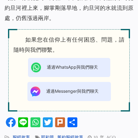
約旦河裡上來，腳掌剛落旱地，約旦河的水就流到原
處，仍舊漲過兩岸。
如果您在信仰上有任何困惑、問題，請
隨時與我們聯繫。
通過WhatsApp與我們聊天
通過Messenger與我們聊天
Facebook
Line
WhatsApp
Twitter
Plurk
分
享
聖經故事
耶和華
,
舊約聖經故事
10 年 AGO