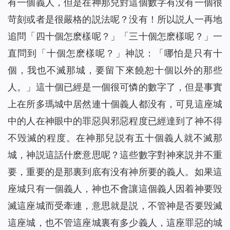
有一個義人，但是在神那兒對這個數字有没有一個很
苛刻或者是很嚴格的説法呢？没有！所以説人一再地
追問「四十個怎麽樣呢？」「三十個怎麽樣呢？」一
直問到「十個怎麽樣呢？」神説：「哪怕是只有十
個，我也不滅那城，要留下來饒恕十個以外的那些
人。」這十個已經是一個很可憐的數字了，但是事實
上在所多瑪城中居然連十個義人都没有，可見這座城
中的人在神眼中的罪惡與邪惡程度已經達到了神不得
不毁滅的程度。在神那兒説有五十個義人就不滅那
城，神説這話什麽意思呢？這些數字對神來説并不重
要，重要的是那裏到底有没有神所要的義人。如果這
座城只有一個義人，神也不會讓這個義人因着神要毁
滅這座城而受牽連，意思就是説，不管神是否要毁滅
這座城，也不管這座城裏有多少義人，這座罪惡的城