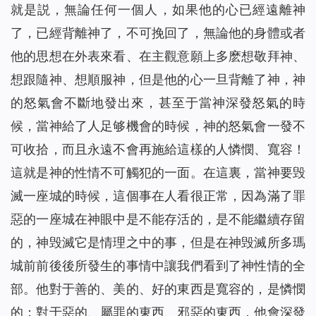
就是説，無論任何一個人，如果他的心已經遠離神
了，已經背離神了，不可挽回了，無論他的身體或者
他的思想在外表來看、在主觀意願上多麽想敬拜神、
想跟隨神、想順服神，但是他的心一旦背離了神，神
的怒氣會不斷地發出來，甚至于當神深發怒氣的時
候，當神給了人足够機會的時候，神的怒氣會一發不
可收拾，而且永遠不會再施給這樣的人憐憫、寬容！
這就是神的性情不可觸犯的一面。在這裏，當神要毁
滅一座城的時候，這個事在人看很正常，因為滿了罪
惡的一座城在神眼中是不能存活的，是不能繼續存留
的，神毁滅它是情理之中的事，但是在神毁滅所多瑪
城前前後後所發生的事情中讓我們看到了神性情的全
部。他對于善的、美的、好的東西是寬容的，是憐憫
的；對于惡的、屬罪的東西、邪惡的東西，他會深發