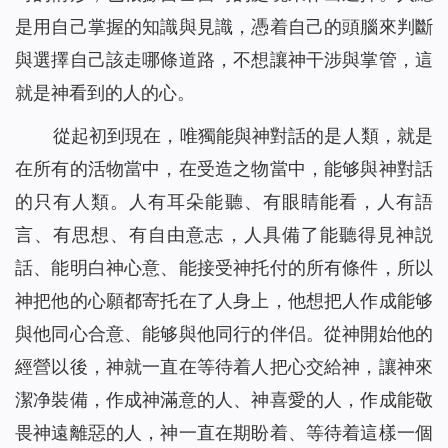
是用自己掌握的知識與見識，憑着自己的頭腦來判斷
與選擇自己該走哪條道路，不想讓神干涉與掌管，這
就是神看到的人的心。
從起初到現在，唯獨能與神對話的是人類，就是
在所有的活物當中，在受造之物當中，能够與神對話
的只有人類。人有耳朵能聽、有眼睛能看，人有語
言、有思想、有自由意志，人具備了能聽得見神説
話、能明白神心意、能接受神托付的所有條件，所以
神把他的心願都寄托在了人身上，他想把人作成能够
與他同心合意、能够與他同行的伴侣。從神開始他的
經營以後，神就一直在等待着人把心交給神，讓神來
潔净裝備，作成神滿意的人、神喜愛的人，作成能敬
畏神遠離惡的人，神一直在期盼着、等待着這樣一個