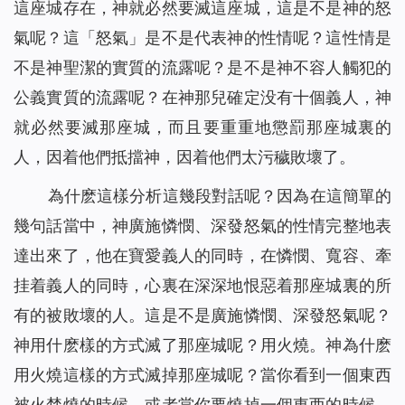
這座城存在，神就必然要滅這座城，這是不是神的怒
氣呢？這「怒氣」是不是代表神的性情呢？這性情是
不是神聖潔的實質的流露呢？是不是神不容人觸犯的
公義實質的流露呢？在神那兒確定没有十個義人，神
就必然要滅那座城，而且要重重地懲罰那座城裏的
人，因着他們抵擋神，因着他們太污穢敗壞了。
為什麽這樣分析這幾段對話呢？因為在這簡單的
幾句話當中，神廣施憐憫、深發怒氣的性情完整地表
達出來了，他在寶愛義人的同時，在憐憫、寬容、牽
挂着義人的同時，心裏在深深地恨惡着那座城裏的所
有的被敗壞的人。這是不是廣施憐憫、深發怒氣呢？
神用什麽樣的方式滅了那座城呢？用火燒。神為什麽
用火燒這樣的方式滅掉那座城呢？當你看到一個東西
被火焚燒的時候，或者當你要燒掉一個東西的時候，