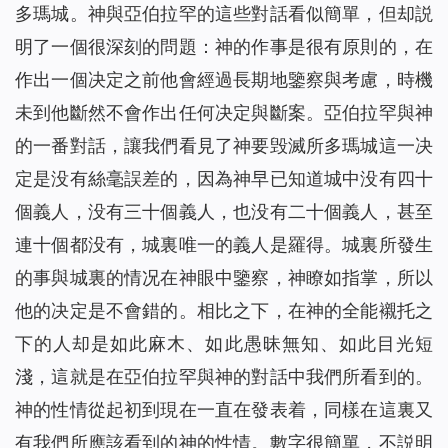
多瑪城。神與亞伯拉罕的這些對話看似簡單，但却説
明了一個很深刻的問題：神的作事是很有原則的，在
作出一個决定之前他會經過長期地鑒察與考慮，時機
未到他斷然不會作出任何决定與斷案。亞伯拉罕與神
的一番對話，讓我們看見了神要毁滅所多瑪城這一决
定是没有絲毫誤差的，因為神早已知道城中没有四十
個義人，没有三十個義人，也没有二十個義人，甚至
連十個都没有，城裏唯一的義人是羅得。城裏所發生
的事與城裏的情况在神眼中鑒察，神瞭如指掌，所以
他的决定是不會錯的。相比之下，在神的全能襯托之
下的人却是如此麻木、如此愚昧無知、如此目光短
淺，這就是在亞伯拉罕與神的對話中我們所看到的。
神的性情從起初到現在一直在發表着，同樣在這裏又
有我們所應該看到的神的性情。數字很簡單，不説明