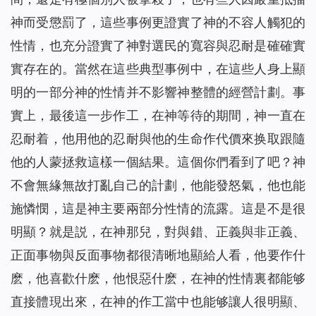
神而受懲罰了，這些事例更證實了神的不容人觸犯的
性情，也充分證實了神對選民的寬容與忍耐是確確實
實存在的。當然在這些典型事例中，在這些人身上顯
明的一部分神的性情并不影響神整體的經營計劃。事
實上，最後這一步作工，在神等待的期間，神一直在
忍耐着，他用他的忍耐與他的生命作代價來换取跟隨
他的人蒙拯救這樣一個結果。這個你們看到了吧？神
不會無緣無故打亂自己的計劃，他能發怒氣，他也能
施憐憫，這是神主要兩部分性情的流露。這是不是很
明顯？就是説，在神那兒，對與錯、正義與非正義、
正面事物與反面事物都很清晰地顯給人看，他要作什
麽，他喜歡什麽，他恨惡什麽，在神的性情裏都能够
直接體現出來，在神的作工當中也能够讓人很明顯、