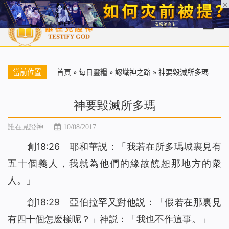
首頁
每日靈糧
天國福音
基督徒見證
信仰解答
聖經
當前位置
首頁
»
每日靈糧
»
認識神之路
»
神要毀滅所多瑪
神要毀滅所多瑪
誰在見證神
10/08/2017
創18:26 耶和華説：「我若在所多瑪城裏見有
五十個義人，我就為他們的緣故饒恕那地方的衆
人。」
創18:29 亞伯拉罕又對他説：「假若在那裏見
有四十個怎麽樣呢？」神説：「我也不作這事。」