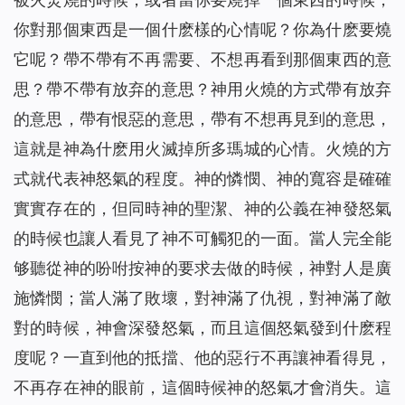
你對那個東西是一個什麽樣的心情呢？你為什麽要燒
它呢？帶不帶有不再需要、不想再看到那個東西的意
思？帶不帶有放弃的意思？神用火燒的方式帶有放弃
的意思，帶有恨惡的意思，帶有不想再見到的意思，
這就是神為什麽用火滅掉所多瑪城的心情。火燒的方
式就代表神怒氣的程度。神的憐憫、神的寬容是確確
實實存在的，但同時神的聖潔、神的公義在神發怒氣
的時候也讓人看見了神不可觸犯的一面。當人完全能
够聽從神的吩咐按神的要求去做的時候，神對人是廣
施憐憫；當人滿了敗壞，對神滿了仇視，對神滿了敵
對的時候，神會深發怒氣，而且這個怒氣發到什麽程
度呢？一直到他的抵擋、他的惡行不再讓神看得見，
不再存在神的眼前，這個時候神的怒氣才會消失。這