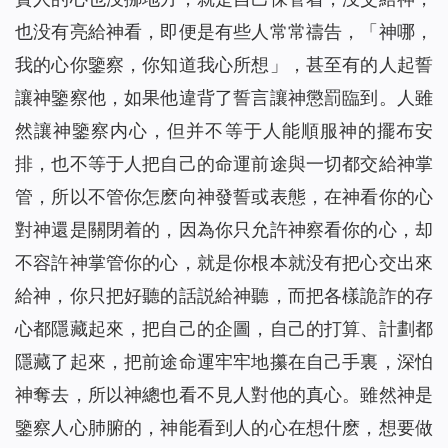
也没有亮給神看，即便是有些人常常禱告，「神哪，
我的心你鑒察，你知道我心所想」，甚至有的人起誓
讓神鑒察他，如果他違背了誓言讓神懲罰臨到。人雖
然讓神鑒察内心，但并不等于人能順服神的擺布安
排，也不等于人把自己的命運前途與一切都交給神掌
管，所以不管你怎麽向神發誓或表態，在神看你的心
對神還是關閉着的，因為你只允許神察看你的心，却
不容許神掌管你的心，就是你根本就没有把心交出來
給神，你只把好聽的話説給神聽，而把各樣詭詐的存
心都隱藏起來，把自己的企圖，自己的打算、計劃都
隱藏了起來，把前途命運牢牢地攥在自己手裏，深怕
神奪去，所以神總也看不見人對他的真心。雖然神是
鑒察人心肺腑的，神能看到人的心在想什麽，想要做