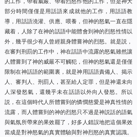
的工作，帶着威嚴、帶着烈怒作他的工作，但是神大
部分時間僅僅是用話語來成就他的工作，用話語教
導，用話語澆灌、供應、喂養，但神的怒氣一直在隱
藏着，人除了在神的話語中能體會到神的烈怒性情以
外，幾乎很少有人曾經親身體嘗神的烈怒。就是説，
在審判刑罰的工作中，神在話語中流露的怒氣雖然讓
人體嘗到了神的威嚴不可觸犯，但神的怒氣還是僅僅
限制在神話語的範圍裏，就是神用話語責備人、揭示
人、審判人、刑罰人，甚至給人定罪，但是神還未向
人深發怒氣，還幾乎未在話語以外向人發怒。所以
説，在這個時代人所體嘗到的憐憫慈愛是神真性情的
流露，而人體嘗到的神的烈怒只不過是神説話的語氣
與氣氛所帶來的果效罷了，好多人錯誤地把這個果效
當成是對神怒氣的真實體驗與對神烈怒的真實認識。