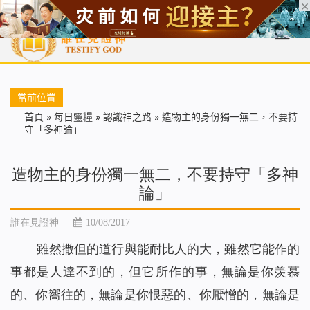
首頁
每日靈糧
天國福音
基督徒見證
信仰解答
聖經
當前位置
首頁
»
每日靈糧
»
認識神之路
»
造物主的身份獨一無二，不要持
守「多神論」
造物主的身份獨一無二，不要持守「多神
論」
誰在見證神
10/08/2017
雖然撒但的道行與能耐比人的大，雖然它能作的
事都是人達不到的，但它所作的事，無論是你羡慕
的、你嚮往的，無論是你恨惡的、你厭憎的，無論是