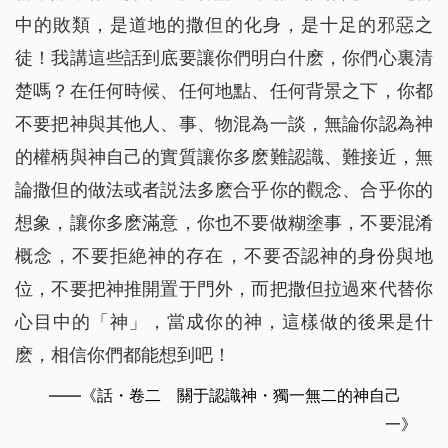
中的敗類，是道地的撒但的化身，是十足的邪惡之
徒！我講這些話到底要讓你們明白什麽，你們心裏清
楚嗎？在任何時候、任何地點、任何背景之下，你都
不要把神與其他人、事、物混為一談，無論你認為神
的權柄與神自己的實質讓你多麽難認識、難接近，無
論撒但的做法或者説法多麽合乎你的觀念、合乎你的
想象，讓你多麽滿意，你也不要做糊塗事，不要混淆
概念，不要拒絶神的存在，不要否認神的身份與地
位，不要把神推開置于門外，而把撒但拉過來代替你
心目中的「神」，當成你的神，這樣做的後果是什
麽，相信你們都能想到吧！
——《話・卷二 關于認識神・獨一無二的神自己
一》