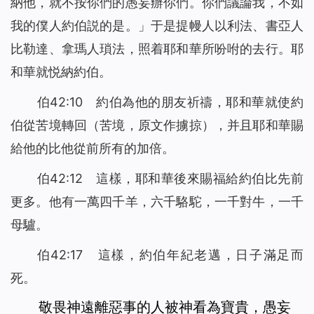
納他，就不按你們的愚妄辦你們。你們議論我，不如
我的僕人約伯説的是。」于是提幔人以利法、書亞人
比勒達、拿瑪人瑣法，照着耶和華所吩咐的去行。耶
和華就悦納約伯。
伯42:10 約伯為他的朋友祈禱，耶和華就使約
伯從苦境轉回（苦境，原文作擄掠），并且耶和華賜
給他的比他從前所有的加倍。
伯42:12 這樣，耶和華後來賜福給約伯比先前
更多。他有一萬四千羊，六千駱駝，一千對牛，一千
母驢。
伯42:17 這樣，約伯年紀老邁，日子滿足而
死。
敬畏神遠離惡事的人被神看為寶貴，愚妄