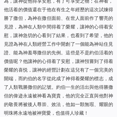
為，讓神從他得享安慰，有了可享受之物；在神看，
他活着的價值還在于他在有生之年經歷的這次試煉得
勝了撒但，為神在撒但面前、在世人面前作了響亮的
見證，為神在人類中間得着了榮耀，讓神的心得着安
慰，讓神急切的心看到了結果，也看到了希望，他的
見證為神在人類經營工作中開創了一個能為神站住見
證、能為神羞辱撒但的先例。這些是不是約伯活着的
價值呢？他讓神的心得着了安慰，讓神預嘗到了得着
榮耀的喜悦，讓神的經營計劃在這兒有了一個完美的
開端，而約伯的名字從此成了神得着榮耀的標志，成
了人類戰勝撒但的記號。約伯一生的活出與他得勝撒
但的偉迹永遠被神看為寶貴，他的完全正直與他對神
的敬畏將被後人尊崇、效法，他如一顆無瑕、耀眼的
明珠將永遠地被神寶愛，也值得人珍藏！