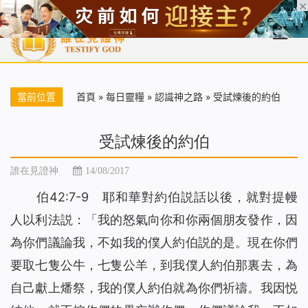
首頁
每日靈糧
天國福音
基督徒見證
信仰解答
聖經
當前位置
首頁
»
每日靈糧
»
認識神之路
»
受試煉後的約伯
受試煉後的約伯
誰在見證神
14/08/2017
伯42:7-9 耶和華對約伯説話以後，就對提幔
人以利法説：「我的怒氣向你和你兩個朋友發作，因
為你們議論我，不如我的僕人約伯説的是。現在你們
要取七隻公牛，七隻公羊，到我僕人約伯那裏去，為
自己獻上燔祭，我的僕人約伯就為你們祈禱。我因悦