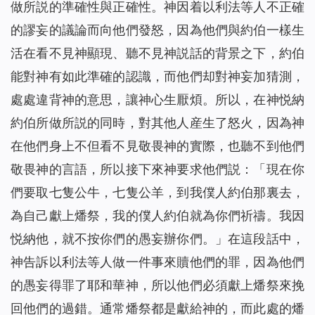
做所説的準確性與正確性。神因着以利法等人不正確
的謬妄的議論而向他們發怒，因為他們與約伯一樣生
活在看不見神顯現、聽不見神説話的背景之下，約伯
能對神有如此準確的認識，而他們却對神妄加猜測，
處處違背神的意思，讓神心生厭煩。所以，在神悦納
約伯所做所説的同時，對其他人産生了怒火，因為神
在他們身上不但看不見敬畏神的實際，也聽不到他們
敬畏神的言語，所以接下來神要求他們説：「現在你
們要取七隻公牛，七隻公羊，到我僕人約伯那裏去，
為自己獻上燔祭，我的僕人約伯就為你們祈禱。我因
悦納他，就不按你們的愚妄辦你們。」在這段話中，
神告訴以利法等人做一件事來贖他們的罪，因為他們
的愚妄得罪了耶和華神，所以他們必須獻上燔祭來挽
回他們的過錯。通常燔祭都是獻給神的，而此處的燔