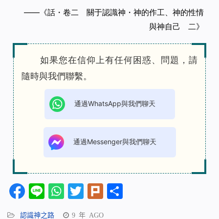
——《話・卷二 關于認識神・神的作工、神的性情
與神自己 二》
如果您在信仰上有任何困惑、問題，請
隨時與我們聯繫。
通過WhatsApp與我們聊天
通過Messenger與我們聊天
Facebook
Line
WhatsApp
Twitter
Plurk
分
享
認識神之路
9 年 AGO