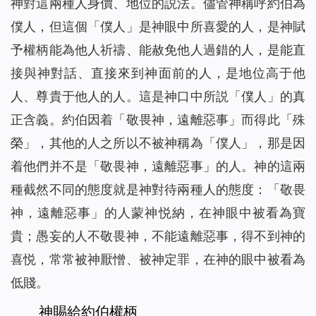
神對這兩種人身價、地位的説法。儘管神稱呼約伯為
僕人，但這個「僕人」是神眼中所喜愛的人，是神賦
予權柄能為他人祈禱、能赦免他人過錯的人，是能直
接與神對話、直接來到神面前的人，是地位高于他
人、尊貴于他人的人。這是神口中所説「僕人」的真
正含義。約伯因着「敬畏神，遠離惡事」而得此「殊
榮」，其他的人之所以不被神稱為「僕人」，那是因
着他們并不是「敬畏神，遠離惡事」的人。神的這兩
種截然不同的態度就是神對待兩種人的態度：「敬畏
神，遠離惡事」的人蒙神悦納，在神眼中被看為寶
貴；愚妄的人不敬畏神，不能遠離惡事，得不到神的
喜悦，常常被神厭憎、被神定罪，在神的眼中被看為
低賤。
神賜給約伯權柄