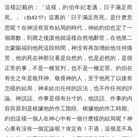
這樣記載的：「這樣，約伯年紀老邁，日子滿足而
死。」
這裏的「日子滿足而死」是什麽意
（伯42:17）
思呢？在神没有宣布結局的時代，神給約伯也定了一
個壽數，到壽之後讓他就這樣自然地辭世，在他第二
次蒙賜福到他死這段時間，神没有再加增給他任何痛
苦，他的死在神那兒看是自然的，也是必然的，是很
正常的事，不是一種宣判，也不是一種定罪。約伯在
有生之年是敬拜神、敬畏神的人，至于他死了以後有
怎樣的結局，神未給出任何的説法，也不作任何的評
論。神説話、作事是很有分寸的，他説話、作事的内
容與原則是根據他的作工階段、根據他的作工時期。
約伯這樣一個人在神心中有一個什麽樣的結局呢？神
心裏有没有一個定論呢？肯定有！不過，這個是不為