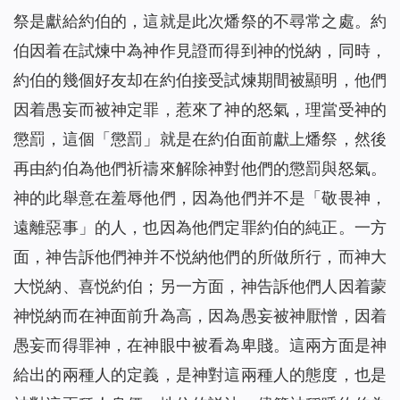
祭是獻給約伯的，這就是此次燔祭的不尋常之處。約
伯因着在試煉中為神作見證而得到神的悦納，同時，
約伯的幾個好友却在約伯接受試煉期間被顯明，他們
因着愚妄而被神定罪，惹來了神的怒氣，理當受神的
懲罰，這個「懲罰」就是在約伯面前獻上燔祭，然後
再由約伯為他們祈禱來解除神對他們的懲罰與怒氣。
神的此舉意在羞辱他們，因為他們并不是「敬畏神，
遠離惡事」的人，也因為他們定罪約伯的純正。一方
面，神告訴他們神并不悦納他們的所做所行，而神大
大悦納、喜悦約伯；另一方面，神告訴他們人因着蒙
神悦納而在神面前升為高，因為愚妄被神厭憎，因着
愚妄而得罪神，在神眼中被看為卑賤。這兩方面是神
給出的兩種人的定義，是神對這兩種人的態度，也是