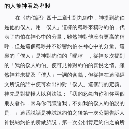
的人被神看為卑賤
在《約伯記》四十二章七到九節中，神提到約伯
是他的僕人。用「僕人」這樣的稱呼來稱呼約伯，代
表了約伯在神心中的分量，雖然神對他没有更高的稱
呼，但是這個稱呼并不影響約伯在神心中的分量。這
裏的「僕人」是神對約伯的「昵稱」，從神多次提到
的「我的僕人約伯」便可見神對約伯的喜悦之情。雖
然神并未提及「僕人」一詞的含義，但從神在這段經
文所説的話中便可看出神對「僕人」這個詞的定義。
神先是對提幔人以利法説：「我的怒氣向你和你兩個
朋友發作，因為你們議論我，不如我的僕人約伯説的
是。」這番説話是神試煉約伯之後第一次公開告訴人
神悦納約伯的所做所説，第一次公開肯定約伯之前所