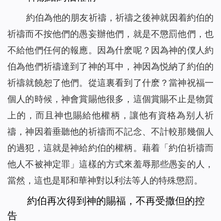
約伯為他的朋友祈禱，祈禱之後神就因着約伯的
祈禱而不按他們的愚妄辦他們，就是不懲罰他們，也
不給他們任何的報應。因為什麽呢？因為神的僕人約
伯為他們祈禱達到了神的耳中，神因為悦納了約伯的
祈禱就饒恕了他們。從這裏看到了什麽？當神祝福一
個人的時候，神會賞賜他很多，這個賞賜不止是物質
上的，而且神也賜給他權柄，讓他有資格為别人祈
禱，神因着垂聽他的祈禱而不記念、不計較那幾個人
的過犯，這就是神給約伯的權柄。藉着「約伯祈禱而
他人不被神定罪」這樣的方式來羞辱那些愚妄的人，
當然，這也是耶和華神對以利法等人的特殊懲罰。
約伯再次得到神的賜福，不再受撒但的控
告