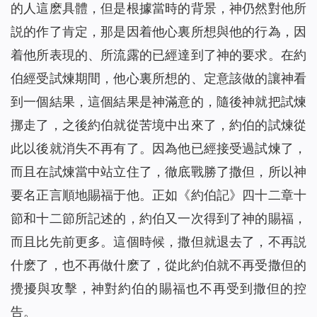
的人這麽具體，但是根據當時的背景，神仍然對他所
説的作了肯定，那是因着他心裏所想與他的行為，因
着他所表現的、所流露的已經達到了神的要求。在約
伯經受試煉期間，他心裏所想的、定意該做的讓神看
到一個結果，這個結果是神滿意的，隨後神就把試煉
挪走了，之後約伯就從苦境中出來了，約伯的試煉從
此以後就消失不再有了。因為他已經接受過試煉了，
而且在試煉當中站立住了，徹底戰勝了撒但，所以神
要名正言順地賜福于他。正如《約伯記》四十二章十
節和十二節所記述的，約伯又一次得到了神的賜福，
而且比先前更多。這個時候，撒但就退去了，不再説
什麽了，也不再做什麽了，從此約伯就不再受撒但的
攪擾與攻擊，神對約伯的賜福也不再受到撒但的控
告。