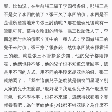
響。比如説，在生前張三騙了李四很多錢，那張三是
不是欠了李四的債了？張三欠了李四的債，李四是不
是理所應當地來向張三討債呢？那在他倆死後就有一
筆賬可算。當再次輪迴的時候，張三投胎做人了，李
四怎麽討他的債呢？其中的一種方式：李四做張三的
兒子來討債，張三挣了很多錢，然後李四就來揮霍張
三的錢。就是張三不管挣多少錢，他的兒子都給揮
霍，他總也挣不够，他的兒子也不知道怎麽回事，總
是用不同的方式、用不同的手段來胡花他的錢。張三
就納悶了，「我生這個兒子怎麽就是個喪門星呢？别
人家的兒子怎麽都那麽好呢？我這個兒子為什麽没有
志氣，也不學本事，也挣不來錢，還總得我養着？養
就養着吧，為什麽給他多少錢都不够花呢？為什麽不