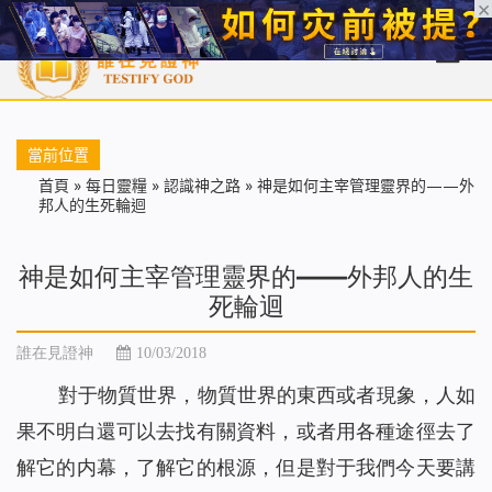
首頁
每日靈糧
天國福音
基督徒見證
信仰解答
聖經
當前位置
首頁
»
每日靈糧
»
認識神之路
»
神是如何主宰管理靈界的——外
邦人的生死輪迴
神是如何主宰管理靈界的——外邦人的生
死輪迴
誰在見證神
10/03/2018
對于物質世界，物質世界的東西或者現象，人如
果不明白還可以去找有關資料，或者用各種途徑去了
解它的内幕，了解它的根源，但是對于我們今天要講