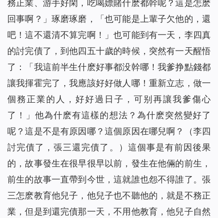
務正業、游手好閑，吃喝嫖賭什麽都幹呢？這是怎麽
回事啊？」琢磨琢磨，「也可能是上輩子欠他的，還
吧！這不還清不算完啊！」也可能到有一天，李四真
的討完債了，到他四五十歲的時候，突然有一天醒悟
了：「我這前半生什麽好事都没幹哪！我爹挣點錢都
讓我揮霍完了，我應該好好做人哪！重新立志，做一
個務正業的人，好好過日子，可别再讓我爹傷心
了！」他為什麽有這樣的想法？為什麽突然變好了
呢？這是不是有原因哪？這個原因在哪兒啊？（李四
討完債了，張三還完債了。）這個事是有前因後果
的，故事發生在很早很早以前，發生在他倆的前生，
前生的故事一直帶到今世，這就誰也怨不得誰了。張
三怎麽教育他兒子，他兒子也不聽他的，就是不務正
業，但是到還完債那一天，不用他教育，他兒子自然