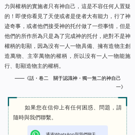
力與權柄的實施者只有神自己，這是不容任何人置疑
的！即便你看見了天使或者是使者大有能力，行了神
迹奇事，或者他們接受神的托付做了一些事情，但是
他們的所作所為只是為了完成神的托付，絶對不是神
權柄的彰顯，因為没有一人一物具備、擁有造物主創
造萬物、主宰萬物的權柄，所以没有一人一物能施
行、彰顯造物主的權柄。
——《話・卷二 關于認識神・獨一無二的神自己
一》
如果您在信仰上有任何困惑、問題，請
隨時與我們聯繫。
通過WhatsApp與我們聊天