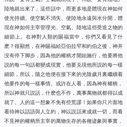
陸地就出來了」這些話中，而更多地是體現在神如何
使光持續、使空氣不消失、使陸地永遠與水分開，體
現在神如何主宰管理光、空氣、陸地這些受造之物的
細節上。在神對人類的賜福當中，你們又看見了什
麽？很顯然，在神賜福給亞伯拉罕和約伯之後，神并
没有停下脚步，因為他的權柄才開始施行，他要將他
説的每一句話都變成現實，他要兑現他所説的每一樣
細節，所以，隨之他便在接下來的光陰歲月裏繼續着
他要作的每一樣事情。或許在人看，因為神有權柄，
所以神就只説話，什麽也不作，萬事萬物就都得以成
就了。人的這一想象不免有些荒謬！如果你只片面地
看待神以話語與人立約，神以説話來成就一切，而看
不見神的權柄所主宰的萬物生存的各種迹象與事實，