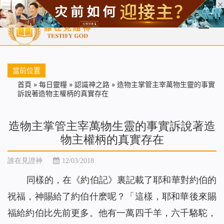
首頁
每日靈糧
天國福音
基督徒見證
信仰解答
聖經
當前位置
首頁
»
每日靈糧
»
認識神之路
»
造物主掌管主宰萬物生靈的事實
訴說著造物主權柄的真實存在
造物主掌管主宰萬物生靈的事實訴說著造
物主權柄的真實存在
誰在見證神
12/03/2018
同樣的，在《約伯記》裏記載了耶和華對約伯的
祝福，神賜給了約伯什麽呢？「這樣，耶和華後來賜
福給約伯比先前更多。他有一萬四千羊，六千駱駝，