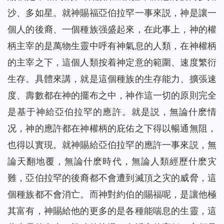
沙、多如星。就神賜福亞伯拉罕一事來説，神是讓一
個人的後裔、一個種族强盛起來，在此事上，神的權
柄主宰的是萬物生靈中呼有神氣息的人類，在神權柄
的主宰之下，這個人類按着神定意的範圍、速度繁衍
生存。具體來講，就是這個種族的生存能力、擴張速
度、壽數都在神的擺布之中，神作這一切的原則完全
是基于神給亞伯拉罕的應許。就是説，無論什麽情
况，神的應許都在神權柄的庇佑之下得以暢通無阻，
也得以實現。就神賜給亞伯拉罕的應許一事來説，無
論天翻地覆，無論什麽時代，無論人類經歷什麽灾
難，亞伯拉罕的後裔都不會遭到滅頂之灾的威脅，這
個種族都不會消亡。而神對約伯的賜福呢，是讓他極
其富有，神賜給他的更多的是各種能喘息的生靈，這