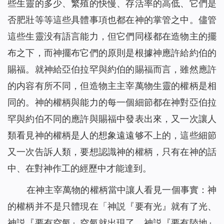
些生靈的多少、繁殖的快慢、存活率的高低、它們是
否肥壯等等這些具體事項也都在神的掌管之中。儘管
這些生靈没有語言能力，但它們同樣都在造物主的擺
布之下，而神擺布它們的原則是根據神應許給約伯的
賜福。就神給亞伯拉罕與約伯的賜福而言，雖然應許
的内容有所不同，但造物主主宰萬物生靈的權柄是相
同的。神的權柄與能力的每一個細節都在神對亞伯拉
罕與約伯不同的應許與賜福中發表出來，又一次讓人
類看見神的權柄是人的想象遠遠够不上的，這些細節
又一次告訴人類，要想認識神的權柄，只有在神的話
中、在對神作工的經歷中才能達到。
在神主宰萬物的權柄當中讓人看見一個事實：神
的權柄并不是只體現在「神説『要有光』就有了光、
神説『要有空氣』空氣就出現了、神説『要有陸地』