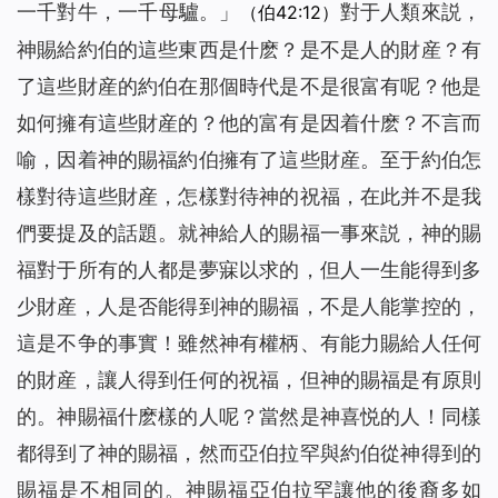
一千對牛，一千母驢。」
對于人類來説，
（伯42:12）
神賜給約伯的這些東西是什麽？是不是人的財産？有
了這些財産的約伯在那個時代是不是很富有呢？他是
如何擁有這些財産的？他的富有是因着什麽？不言而
喻，因着神的賜福約伯擁有了這些財産。至于約伯怎
樣對待這些財産，怎樣對待神的祝福，在此并不是我
們要提及的話題。就神給人的賜福一事來説，神的賜
福對于所有的人都是夢寐以求的，但人一生能得到多
少財産，人是否能得到神的賜福，不是人能掌控的，
這是不争的事實！雖然神有權柄、有能力賜給人任何
的財産，讓人得到任何的祝福，但神的賜福是有原則
的。神賜福什麽樣的人呢？當然是神喜悦的人！同樣
都得到了神的賜福，然而亞伯拉罕與約伯從神得到的
賜福是不相同的。神賜福亞伯拉罕讓他的後裔多如