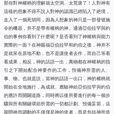
那你對神權柄的理解就太空洞、太荒唐了！人對神有
這樣的想象不得不説人對神的認識已經陷入了絶境，
走入了一個死胡同，因為人想象的神只是一部發號施
令的機器，并不是帶有權柄的神。通過亞伯拉罕與約
伯的事例你看到了什麽呢？是否看到了神權柄與能力
實際的一面？在神賜福亞伯拉罕和約伯之後，神并不
是就呆在原地不動，也不是讓使者去作，而自己等着
看成果，相反，神的話語一出，萬物都在神權柄的指
引之下開始配合神要作的工作，預備神所需的人、
事、物。也就是説，當神的話語一出口，神的權柄就
開始在全地施行，為成就、應驗神給亞伯拉罕與約伯
的應許而開闢道路，同時將以後所要進行的每一個步
驟與所有關鍵環節所需的一切都計劃、預備妥當，這
期間神所調動的不僅僅是神的使者，而是包括神所造