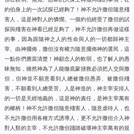
約伯身上的一次試探已經夠了！神不允許撒但隨意殘
害人，這是神對人的憐憫。一個約伯經受了撒但的試
探與殘害在神看已經足夠了，神不允許撒但再做這樣
的事，因為跟隨神之人的性命與人的一切都歸神主
宰、由神擺佈，撒但沒有權力隨意擺佈神的選民，這
一點你們應當清楚！神顧念人的軟弱，也了解人的愚
昧無知，雖然神為了人能徹底蒙拯救必須把人交與撒
但，但神並不願意看到人總被撒但愚弄、被撒但殘
害，不願看到人總受苦。人是神造的，神主宰安排人
的一切是天經地義的，這是神的責任，是神主宰萬有
的權柄！神不允許撒但隨意殘害人，隨意虐待人，也
不允許撒但用各種方式誘導人，更不允許撒但介入神
對人類的主宰，不允許撒但踐踏破壞神主宰萬有的規