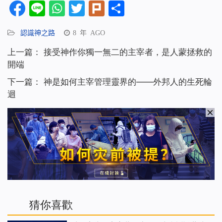
Facebook
Line
WhatsApp
Twitter
Plurk
分
享
認識神之路
8 年 AGO
上一篇：
接受神作你獨一無二的主宰者，是人蒙拯救的
開端
下一篇：
神是如何主宰管理靈界的——外邦人的生死輪
迴
猜你喜歡