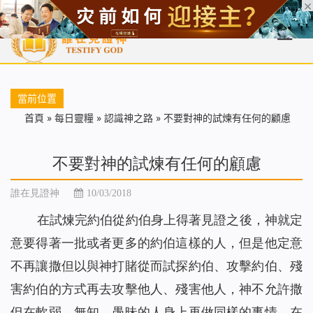
首頁
每日靈糧
天國福音
基督徒見證
信仰解答
聖經
當前位置
首頁
»
每日靈糧
»
認識神之路
»
不要對神的試煉有任何的顧慮
不要對神的試煉有任何的顧慮
誰在見證神
10/03/2018
在試煉完約伯從約伯身上得著見證之後，神就定
意要得著一批或者更多的約伯這樣的人，但是他定意
不再讓撒但以與神打賭從而試探約伯、攻擊約伯、殘
害約伯的方式再去攻擊他人、殘害他人，神不允許撒
但在軟弱、無知、愚昧的人身上再做同樣的事情，在