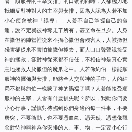
著「順服神的主宰安排」的口號的同時，人卻極力地
抵觸反對神對人的主宰與安排，因為人認為人若不加
小心便會被神「誤導」，人若不自己掌握自己的命
運，說不定就被神奪走了所有，甚至命在旦夕。人身
在撒但的陣營裡從來不擔心撒但會殘害人，人被撒但
殘害卻從來不害怕被撒但擄去，而人口口聲聲說接受
神的拯救，卻對神從來都不信任，不相信神是真心實
意地拯救人於撒但的魔爪之中。人若像約伯一樣能順
服神的擺佈與安排，能將全人交與神的手中，人的結
局不都與約伯一樣蒙了神的賜福了嗎？人若能接受順
服神的主宰，人會有什麼損失呢？所以，我勸你們要
小心行事，謹慎對待臨到你們身邊的每一件事，不要
唐突，不要衝動，也不要憑血氣、憑天然、憑想像觀
念對待神與神為你安排的人、事、物，一定要小心行