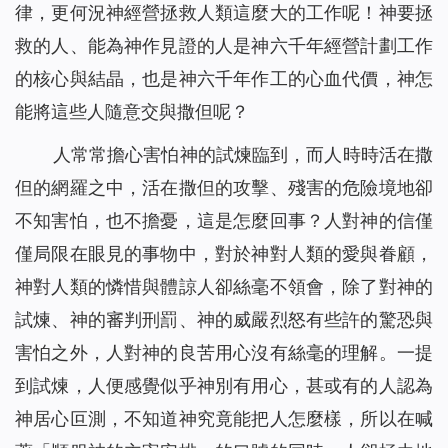
律，更何況神經營拯救人類這麼大的工作呢！神要拯
救的人、能為神作見證的人是神六千年經營計劃工作
的核心與結晶，也是神六千年作工的心血代價，神怎
能將這些人隨意交與撒但呢？
人常常擔心害怕神的試煉臨到，而人時時活在撒
但的網羅之中，活在撒但的攻擊、殘害的危險境地卻
不知害怕，也不擔憂，這是怎麼回事？人對神的信僅
僅局限在眼見的事物中，對於神對人類的愛與眷顧，
神對人類的憐惜與體諒人卻絲毫不領會，除了對神的
試煉、神的審判刑罰、神的威嚴烈怒有些許的驚恐與
害怕之外，人對神的良苦用心沒有絲毫的理解。一提
到試煉，人便感覺似乎神別有用心，甚或有的人認為
神居心叵測，不知道神究竟能把人怎麼樣，所以在喊