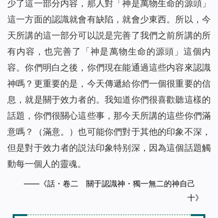
少了這一部分内容，那人對「神是萬物生命的源頭」
這一方面的認識就會有缺陷，就會少東西。所以，今
天所講的這一部分可以説是完善了我們之前所講的所
有内容，也完善了「神是萬物生命的源頭」這個内
容。你們明白之後，你們現在能通過這些内容來認識
神嗎？更重要的是，今天傳遞給你們一個很重要的信
息，就是關于效力者的。我知道你們很喜歡聽這樣的
話題，你們很關心這些事，那今天所講的這些你們滿
意嗎？（滿意。）也可能你們對于其他的印象不深，
但是對于效力者的説法印象特别深，因為這個話題觸
動每一個人的靈魂。
——《話・卷二 關于認識神・獨一無二的神自己
十》