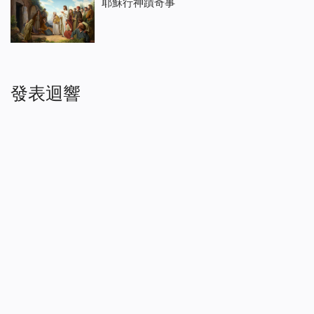
耶穌行神蹟奇事
發表迴響