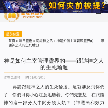
首頁
每日靈糧
天國福音
基督徒見證
信仰解答
聖經
當前位置
首頁
»
每日靈糧
»
認識神之路
»
神是如何主宰管理靈界的——跟
隨神之人的生死輪迴
神是如何主宰管理靈界的——跟隨神之人
的生死輪迴
誰在見證神
11/03/2018
再講跟隨神之人的生死輪迴。這就涉及到你們
了，你們可得小心注意地聽着。你們先想想，在跟隨
神的這一部分人中間分幾大類？（神選民和效力