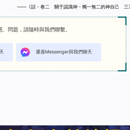
——《話・卷二 關于認識神・獨一無二的神自己 三
惑、問題，請隨時與我們聯繫。
天
通過Messenger與我們聊天