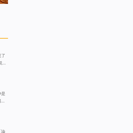
説了
説一
色
神是
講的
關係
「論