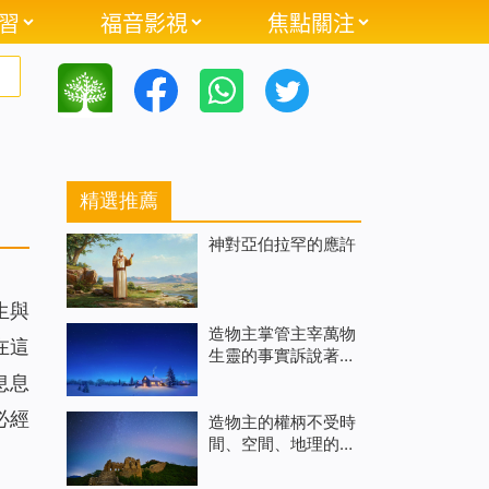
習
福音影視
焦點關注
精選推薦
神對亞伯拉罕的應許
生與
造物主掌管主宰萬物
在這
生靈的事實訴說著造
物主權柄的真實存在
息息
必經
造物主的權柄不受時
間、空間、地理的限
制，造物主的權柄不
可估量