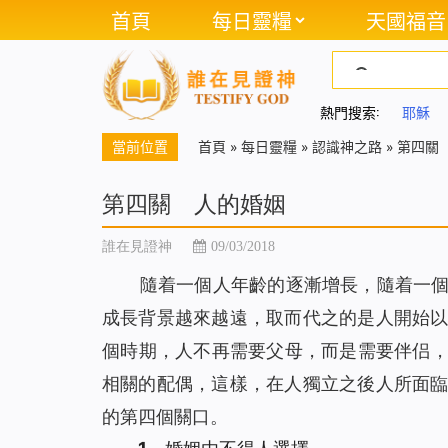
首頁
每日靈糧
天國福音
熱門搜索:
耶穌
當前位置
首頁
»
每日靈糧
»
認識神之路
»
第四關
第四關 人的婚姻
誰在見證神
09/03/2018
隨着一個人年齡的逐漸增長，隨着一
成長背景越來越遠，取而代之的是人開始
個時期，人不再需要父母，而是需要伴侣
相關的配偶，這樣，在人獨立之後人所面
的第四個關口。