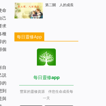
第二關 人的成長
使命
自己
要求
各種
每日靈修App
异的
得個
有自
己説
每日靈修app
你的
想到
豐富的靈修資源 伴您生命成長每
一天
是與