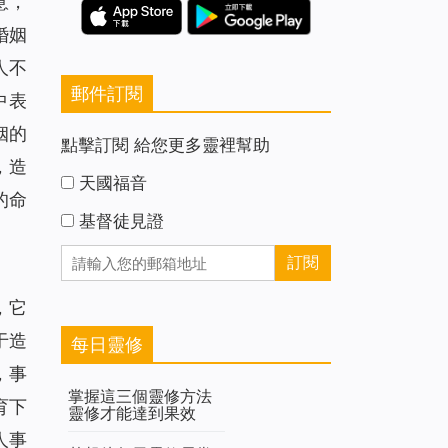
意，
婚姻
人不
郵件訂閱
中表
姻的
點擊訂閱 給您更多靈裡幫助
，造
天國福音
的命
基督徒見證
，它
于造
每日靈修
，事
掌握這三個靈修方法
育下
靈修才能達到果效
人事