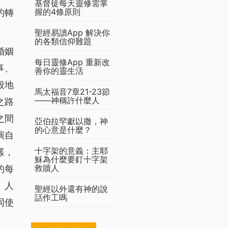
基督徒每天靈修需掌
握的4條原則
的轉
聖經易讀App 解決你
的各類信仰難題
婚姻
每日靈修App 重新改
事、
善你的靈生活
般地
馬太福音7章21-23節
——神稱許什麼人
之路
之間
亞伯拉罕獻以撒，神
的心意是什麼？
演自
十字架的意義：主耶
樣，
穌為什麼要釘十字架
救贖人
的每
、人
聖經以外還有神的說
話作工嗎
同使