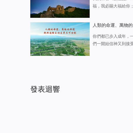
福，我必賜大福給你
仇敵的城門，并且地
次祝福，要讓他的子
人類的命運、萬物的
你們都已步入成年，
們一開始信神又到接
怎樣的領悟呢？人的
能達到隨心所願？有
發表迴響