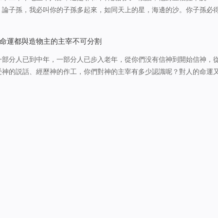
；論子孫，我必叫你的子孫多起來，如同天上的星，海邊的沙。你子孫必
上萬國都必因你的後裔得福，因為你聽從了我的話。」耶和華神對亞伯拉
孫多起來，多到什麽程度呢…
命運都與造物主的主宰不可分割
一部分人已到中年，一部分人已步入老年，從你們没有信神到開始信神，
受神的説話、經歷神的作工，你們對神的主宰有多少認識呢？對人的命運
一生中是不是凡事都能達到心想事成呢？在你們生存的這幾十年期間有多
多少事情的發生出乎人的預…