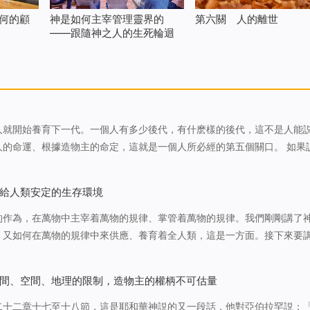
何的顧
神是如何主宰管理靈界的
第六關 人的離世
——跟隨神之人的生死輪迴
人就開始養育下一代。一個人有多少後代，有什麽樣的後代，這不是人能
人的命運、根據造物主的命定，這就是一個人所必經的第五個關口。 如果
人身為人子的角色，那麽養育下一代便是為成就一個人為人父母的這一角
换讓一個人以不同的角度經…
給人類安定的生存環境
的作為，在萬物中主宰着萬物的規律、掌管着萬物的規律。我們剛剛講了
，又如何在萬物的規律中來供應、養育着全人類，這是一方面。接下來要
有的一個方式，這個方式就是：神在造了萬物之後，神是如何平衡萬物的
來説又有點大，平衡萬物的…
間、空間、地理的限制，造物主的權柄不可估量
二十二章十七至十八節，這是耶和華神説的又一段話，他對亞伯拉罕説：