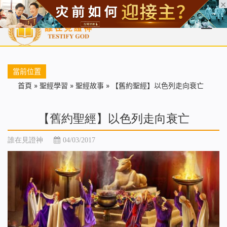
首頁
每日靈糧
天國福音
基督徒見證
信仰解答
聖經
當前位置
首頁
»
聖經學習
»
聖經故事
»
【舊約聖經】以色列走向衰亡
【舊約聖經】以色列走向衰亡
誰在見證神
04/03/2017