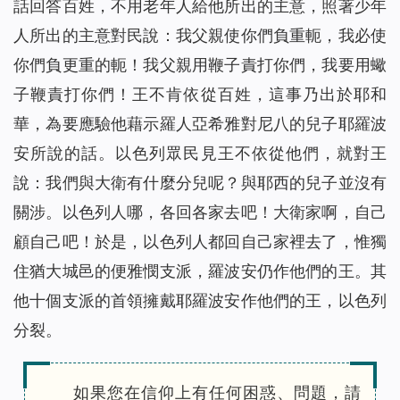
話回答百姓，不用老年人給他所出的主意，照著少年
人所出的主意對民說：我父親使你們負重軛，我必使
你們負更重的軛！我父親用鞭子責打你們，我要用蠍
子鞭責打你們！王不肯依從百姓，這事乃出於耶和
華，為要應驗他藉示羅人亞希雅對尼八的兒子耶羅波
安所說的話。以色列眾民見王不依從他們，就對王
說：我們與大衛有什麼分兒呢？與耶西的兒子並沒有
關涉。以色列人哪，各回各家去吧！大衛家啊，自己
顧自己吧！於是，以色列人都回自己家裡去了，惟獨
住猶大城邑的便雅憫支派，羅波安仍作他們的王。其
他十個支派的首領擁戴耶羅波安作他們的王，以色列
分裂。
如果您在信仰上有任何困惑、問題，請