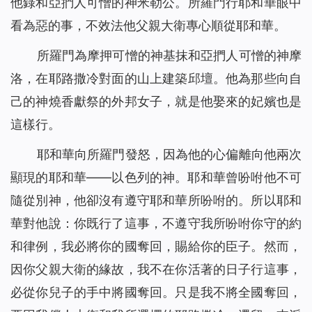
他錄和亞捫人可憎的神米勒公。所羅門行耶和華眼中
看為惡的事，不效法他父親大衛專心順從耶和華。
所羅門為摩押可憎的神基抹和亞捫人可憎的神摩
洛，在耶路撒冷對面的山上建築邱壇。他為那些向自
己的神燒香獻祭的外邦女子，就是他娶來的妃嬪也是
這樣行。
耶和華向所羅門發怒，因為他的心偏離向他兩次
顯現的耶和華——以色列的神。耶和華曾吩咐他不可
隨從別神，他卻沒有遵守耶和華所吩咐的。所以耶和
華對他說：你既行了這事，不遵守我所吩咐你守的約
和律例，我必將你的國奪回，賜給你的臣子。然而，
因你父親大衛的緣故，我不在你活著的日子行這事，
必從你兒子的手中將國奪回。只是我不將全國奪回，