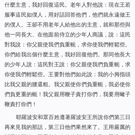
什麼主意，我好回復這民。老年人對他說：現在王若
服事這民如僕人，用好話回答他們，他們就永遠做王
的僕人。王卻不用老年人給他出的主意，就和那些與
他一同長大、在他面前侍立的少年人商議，說：這民
對我說：你父親使我們負重軛，求你使我們輕鬆些。
你們給我出個什麼主意，我好回復他們。那同他長大
的少年人說：這民對王說：你父親使我們負重軛，求
你使我們輕鬆些。王要對他們如此說：我的小拇指頭
比我父親的腰還粗。我父親使你們負重軛，我必使你
們負更重的軛！我父親用鞭子責打你們，我要用蠍子
鞭責打你們！
耶羅波安和眾百姓遵著羅波安王所說你們第三日
再來見我的那話，第三日他們果然來了。王用嚴厲的