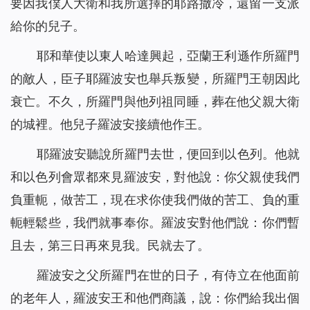
要因我僕人大衛和我所選擇的耶路撒冷，還留一支派
給你的兒子。
耶和華使以東人哈達興起，亞蘭王利遜作所羅門
的敵人，臣子耶羅波安也舉兵叛變，所羅門王朝因此
衰亡。不久，所羅門與他列祖同睡，葬在他父親大衛
的城裡。他兒子羅波安接續他作王。
耶羅波安聽說所羅門去世，便回到以色列。他就
和以色列會眾都來見羅波安，對他說：你父親使我們
負重軛，做苦工，現在求你使我們做的苦工、負的重
軛輕鬆些，我們就事奉你。羅波安對他們說：你們暫
且去，第三日再來見我。民就去了。
羅波安之父所羅門在世的日子，有侍立在他面前
的老年人，羅波安王和他們商議，說：你們給我出個