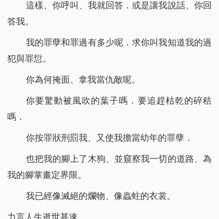
這樣、你呼叫、我就回答．或是讓我說話、你回
答我。
我的罪孽和罪過有多少呢．求你叫我知道我的過
犯與罪愆。
你為何掩面、拿我當仇敵呢。
你要驚動被風吹的葉子嗎．要追趕枯乾的碎秸
嗎．
你按罪狀刑罰我、又使我擔當幼年的罪孽．
也把我的腳上了木狗、並窺察我一切的道路、為
我的腳掌畫定界限。
我已經像滅絕的爛物、像蟲蛀的衣裳。
力言人生逝世甚速