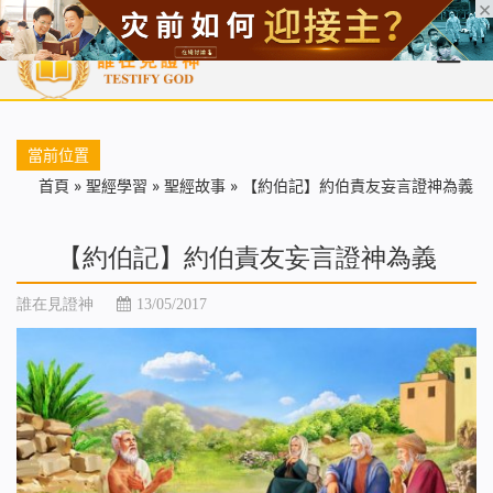
首頁
每日靈糧
天國福音
基督徒見證
信仰解答
聖經
當前位置
首頁
»
聖經學習
»
聖經故事
»
【約伯記】約伯責友妄言證神為義
【約伯記】約伯責友妄言證神為義
誰在見證神
13/05/2017