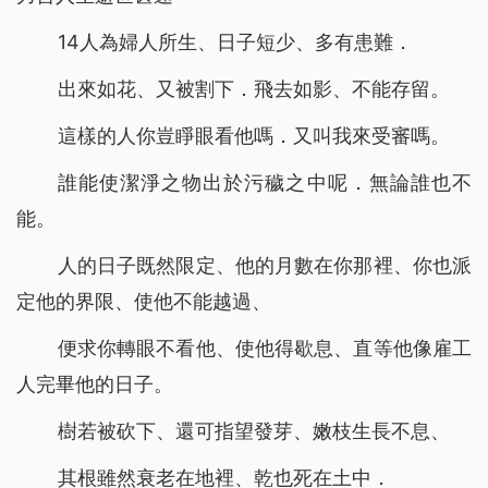
14人為婦人所生、日子短少、多有患難．
出來如花、又被割下．飛去如影、不能存留。
這樣的人你豈睜眼看他嗎．又叫我來受審嗎。
誰能使潔淨之物出於污穢之中呢．無論誰也不
能。
人的日子既然限定、他的月數在你那裡、你也派
定他的界限、使他不能越過、
便求你轉眼不看他、使他得歇息、直等他像雇工
人完畢他的日子。
樹若被砍下、還可指望發芽、嫩枝生長不息、
其根雖然衰老在地裡、乾也死在土中．