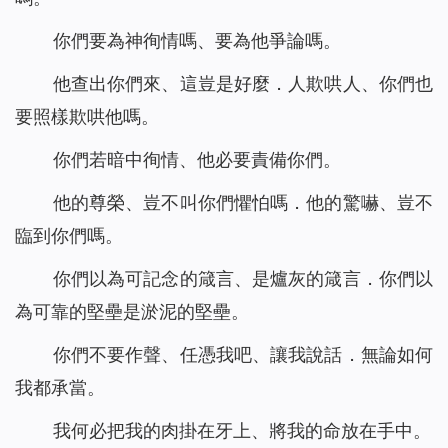
你們要為神徇情嗎、要為他爭論嗎。
他查出你們來、這豈是好麼．人欺哄人、你們也
要照樣欺哄他嗎。
你們若暗中徇情、他必要責備你們。
他的尊榮、豈不叫你們懼怕嗎．他的驚嚇、豈不
臨到你們嗎。
你們以為可記念的箴言、是爐灰的箴言．你們以
為可靠的堅壘是淤泥的堅壘。
你們不要作聲、任憑我吧、讓我說話．無論如何
我都承當。
我何必把我的肉掛在牙上、將我的命放在手中。