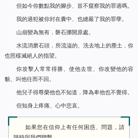
但如今你數點我的腳步、豈不窺察我的罪過嗎。
我的過犯被你封在囊中、也縫嚴了我的罪孽。
山崩變為無有．磐石挪開原處。
水流消磨石頭．所流溢的、洗去地上的塵土．你
也照樣滅絕人的指望。
你攻擊人常常得勝、使他去世、你改變他的容
貌、叫他往而不回。
他兒子得尊榮他也不知道．降為卑他也不覺得。
但知身上疼痛、心中悲哀。
如果您在信仰上有任何困惑、問題，請
隨時與我們聯繫。