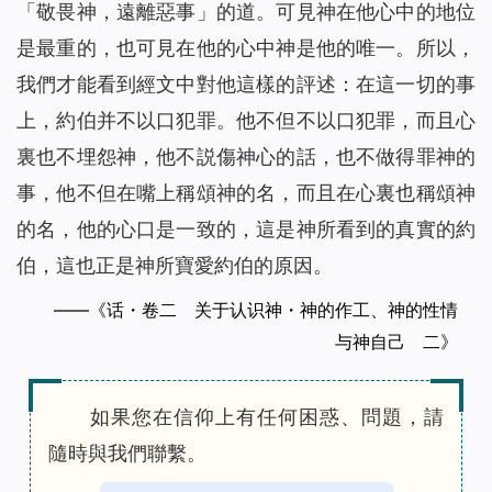
「敬畏神，遠離惡事」的道。可見神在他心中的地位
是最重的，也可見在他的心中神是他的唯一。所以，
我們才能看到經文中對他這樣的評述：在這一切的事
上，約伯并不以口犯罪。他不但不以口犯罪，而且心
裏也不埋怨神，他不説傷神心的話，也不做得罪神的
事，他不但在嘴上稱頌神的名，而且在心裏也稱頌神
的名，他的心口是一致的，這是神所看到的真實的約
伯，這也正是神所寶愛約伯的原因。
——《话・卷二 关于认识神・神的作工、神的性情
与神自己 二》
如果您在信仰上有任何困惑、問題，請
隨時與我們聯繫。