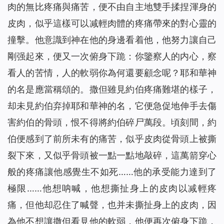
肉的無比疼痛與痛苦，便不由自主地雙手揉捏渾身的
皮肉，似乎這樣可以减輕肉體的疼痛帶來的對心靈的
撞擊。他意識到神在他的身邊看着他，他努力讓自己
剛强起來，便又一次俯身下跪：你鑒察人的内心，察
看人的苦情，人的軟弱你為何還要顧念呢？耶和華神
的名是應當稱頌的。撒但雖見約伯疼痛難堪的樣子，
却未見約伯弃掉耶和華神的名，它便急促地伸手去傷
害約伯的骨頭，恨不得將約伯碎尸萬段。頃刻間，約
伯便感到了前所未有的痛苦，似乎皮肉從骨頭上被撕
裂下來，又似乎骨頭被一點一點地敲碎，這萬箭穿心
般的疼痛讓他感覺生不如死……他的承受能力達到了
極限……他想呐喊，他想撕扯身上的皮肉以减輕疼
痛，但他却忍住了喊聲，也并未撕扯身上的皮肉，因
為他不想讓撒但看見他的軟弱，他便再次俯身下跪，