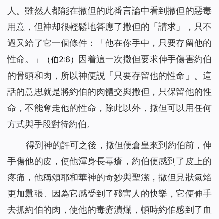
人。雖然人都能在撒但的此番言論中看到撒但的惡毒
用意，但神却很輕鬆地答應了撒但的「請求」，只不
過又給了它一個條件：「他在你手中，只要存留他的
性命。」
因着這一次撒但要求伸手傷害約伯
（伯2:6）
的骨頭和肉，所以神便説「只要存留他的性命」。這
話的意思就是將約伯的肉體交與撒但，只保留他的性
命，不能奪走他的性命，除此以外，撒但可以用任何
方式與手段對待約伯。
得到神的許可之後，撒但便倉皇來到約伯前，伸
手傷他的皮，使他渾身長毒瘡，約伯便感到了皮上的
疼痛，他稱頌耶和華神的奇妙與聖潔，撒但見狀氣焰
更加囂張。因為它感受到了殘害人的快樂，它便伸手
去抓約伯的肉，使他的毒瘡潰爛，頓時約伯感到了血