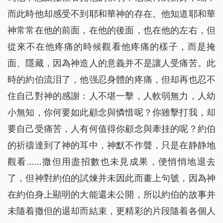
而此時他却感受不到耶和華神的存在。他知道耶和華
神常常在他的前面，在他的後面，也在他的左右，但
從來不在他疼痛的時候觀看他疼痛的樣子，而是掩
面、隱藏，因為神造人的意義并不是讓人受痛苦。此
時的約伯流泪了，他强忍身體的疼痛，但却再也忍不
住自己對神的感謝：人不堪一擊，人軟弱無力，人幼
小無知，你何要如此顧念與憐惜呢？你雖擊打我，却
要自己受痛苦，人有何值得你顧念與牽挂的呢？約伯
的祈禱達到了神的耳中，神默不作聲，只是在静静地
觀看……撒但用盡招數也未見成果，便悄悄地退去
了，但神對約伯的試煉并未因此而畫上句號，因為神
在約伯身上顯明的大能還未公開，所以約伯的故事并
未隨着撒但的退却而結束，更精彩的片段隨着各個人