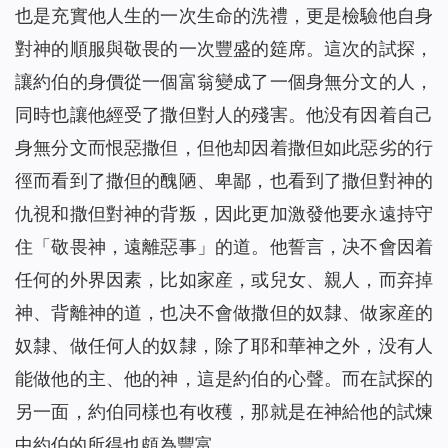
也是充實他人生的一次生命的洗禮，更是檢驗他自身
對神的順服與敬畏的一次豐盛的筵席。這次的試探，
讓約伯的身價從一個富翁變成了一個身無分文的人，
同時也讓他經受了撒但對人的殘害。他没有因着自己
身無分文而恨惡撒但，但他却因着撒但如此惡劣的行
徑而看到了撒但的醜陋、卑鄙，也看到了撒但對神的
仇視和撒但對神的背叛，因此更加激發他要永遠持守
住「敬畏神，遠離惡事」的道。他誓言，决不會因着
任何的外界因素，比如家産，或兒女、親人，而弃掉
神、背離神的道，也决不會做撒但的奴隸、做家産的
奴隸、做任何人的奴隸，除了耶和華神之外，没有人
能做他的主、他的神，這是約伯的心聲。而在試探的
另一面，約伯同樣也有收穫，那就是在神給他的試煉
中約伯的所得也頗為豐富。