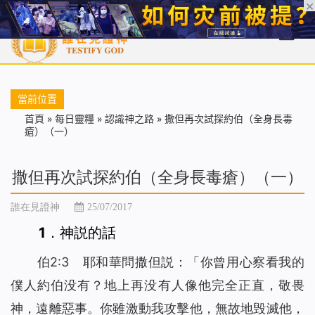
首頁
每日靈糧
天國福音
基督徒見證
信仰解答
聖經
當前位置
首頁
»
每日靈糧
»
認識神之路
»
撒但再次試探約伯（全身長毒
瘡）（一）
撒但再次試探約伯（全身長毒瘡）（一）
誰在見證神
25/07/2017
1．神説的話
伯2:3 耶和華問撒但説：「你曾用心察看我的
僕人約伯没有？地上再没有人像他完全正直，敬畏
神，遠離惡事。你雖激動我攻擊他，無故地毁滅他，