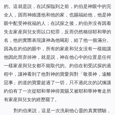
的。這就是説，在試探臨到之前，約伯是神眼中的完
全人，因而神維護他和他的家，也賜福給他，他是神
眼中配受神祝福的人；在試探之後，約伯并没有因着
失去家産與兒女而以口犯罪，反而仍然稱頌耶和華的
名，他的實際表現讓神為他喝彩，給了他一個滿分。
因為在約伯的眼中，所有的家産和兒女没有一樣能讓
他因此而弃掉神，就是説，神在他心中的位置是任何
一樣家産與兒女都不能取代的。約伯在初受試探的過
程中，讓神看到了他對神的寶愛與對「敬畏神，遠離
惡事」的道的寶愛超過了一切，只不過此次的試煉讓
約伯有了一次從耶和華神得賞賜又被耶和華神奪走所
有家産與兒女的經歷罷了。
對約伯來説，這是一次洗刷他心靈的真實體驗，