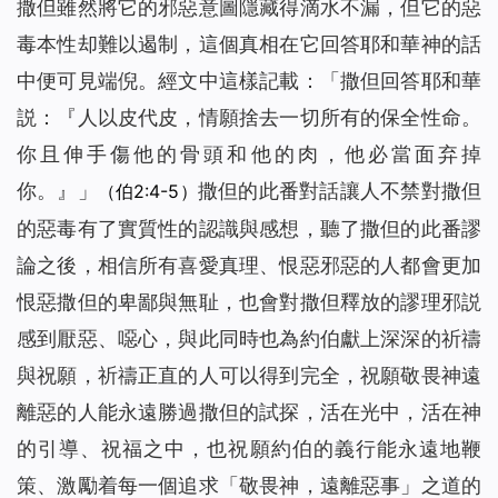
撒但雖然將它的邪惡意圖隱藏得滴水不漏，但它的惡
毒本性却難以遏制，這個真相在它回答耶和華神的話
中便可見端倪。經文中這樣記載：「撒但回答耶和華
説：『人以皮代皮，情願捨去一切所有的保全性命。
你且伸手傷他的骨頭和他的肉，他必當面弃掉
你。』」
撒但的此番對話讓人不禁對撒但
（伯2:4-5）
的惡毒有了實質性的認識與感想，聽了撒但的此番謬
論之後，相信所有喜愛真理、恨惡邪惡的人都會更加
恨惡撒但的卑鄙與無耻，也會對撒但釋放的謬理邪説
感到厭惡、噁心，與此同時也為約伯獻上深深的祈禱
與祝願，祈禱正直的人可以得到完全，祝願敬畏神遠
離惡的人能永遠勝過撒但的試探，活在光中，活在神
的引導、祝福之中，也祝願約伯的義行能永遠地鞭
策、激勵着每一個追求「敬畏神，遠離惡事」之道的