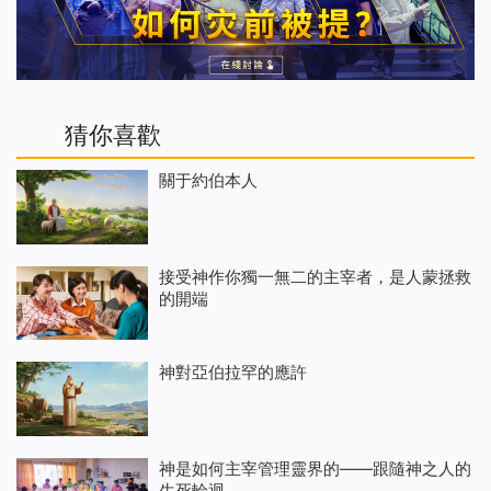
猜你喜歡
關于約伯本人
接受神作你獨一無二的主宰者，是人蒙拯救
的開端
神對亞伯拉罕的應許
神是如何主宰管理靈界的——跟隨神之人的
生死輪迴