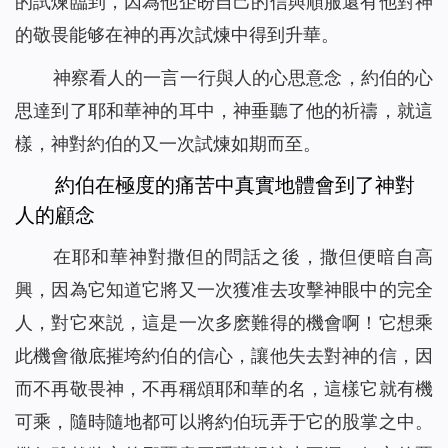
的試煉臨到，因為他企盼自己的信與順服還有他對神
的敬畏能够在神的再次試煉中得到升華。
神察看人的一言一行與人的心思意念，約伯的心
思達到了耶和華神的耳中，神垂聽了他的祈禱，就這
樣，神對約伯的又一次試煉如期而至。
約伯在極度的痛苦中真實地體會到了神對
人的顧念
在耶和華神對撒但的問話之後，撒但便暗自高
興，因為它知道它將又一次獲准去攻擊神眼中的完全
人，對它來説，這是一次多麽難得的機會啊！它想乘
此機會徹底摧垮約伯的信心，讓他失去對神的信，因
而不再敬畏神，不再稱頌耶和華的名，這樣它就有機
可乘，隨時隨地都可以將約伯玩弄于它的股掌之中。