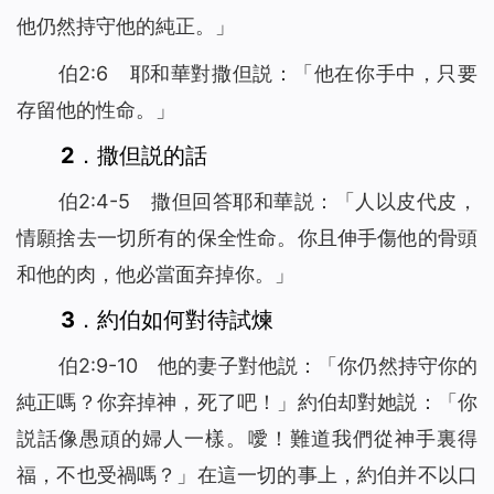
他仍然持守他的純正。」
伯2:6 耶和華對撒但説：「他在你手中，只要
存留他的性命。」
2．撒但説的話
伯2:4-5 撒但回答耶和華説：「人以皮代皮，
情願捨去一切所有的保全性命。你且伸手傷他的骨頭
和他的肉，他必當面弃掉你。」
3．約伯如何對待試煉
伯2:9-10 他的妻子對他説：「你仍然持守你的
純正嗎？你弃掉神，死了吧！」約伯却對她説：「你
説話像愚頑的婦人一樣。噯！難道我們從神手裏得
福，不也受禍嗎？」在這一切的事上，約伯并不以口