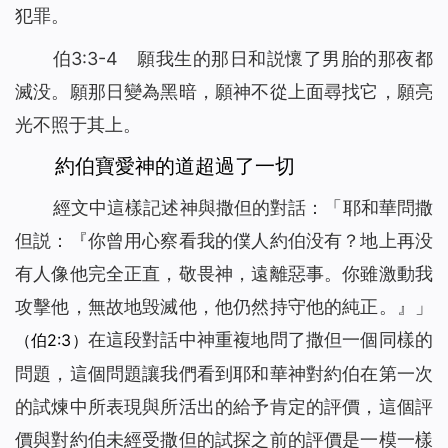
犯罪。
伯3:3-4 願我生的那日和説懷了男胎的那夜都
滅没。願那日變為黑暗，願神不從上面尋找它，願亮
光不照于其上。
約伯寶愛神的道超過了一切
經文中這樣記述神與撒但的對話：「耶和華問撒
但説：『你曾用心察看我的僕人約伯没有？地上再没
有人像他完全正直，敬畏神，遠離惡事。你雖激動我
攻擊他，無故地毁滅他，他仍然持守他的純正。』」
在這段對話中神重複地問了撒但一個同樣的
（伯2:3）
問題，這個問題讓我們看到耶和華神對約伯在第一次
的試煉中所表現與所活出的給予肯定的評價，這個評
價與對約伯未經受撒但的試探之前的評價是一模一樣