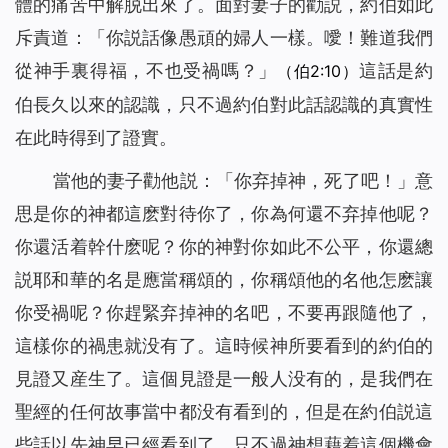
體的痛苦中解脱出來了。面對妻子的勸説，約伯如此
斥責道：「你説話像愚頑的婦人一樣。噯！難道我們
從神手裏得福，不也受禍嗎？」
這話是約
（伯2:10）
伯長久以來的認識，只不過約伯對此話認識的真實性
在此時得到了證實。
當他的妻子勸他説：「你弃掉神，死了吧！」意
思是你的神都這麽對待你了，你為何還不弃掉他呢？
你還活着幹什麽呢？你的神對你如此不公平，你還總
説耶和華的名是應當稱頌的，你稱頌他的名他怎麽讓
你受禍呢？你趕緊弃掉神的名吧，不要再跟隨他了，
這樣你的禍患就没有了。這時候神所要看到的約伯的
見證又産生了。這個見證是一般人没有的，是我們在
聖經的任何故事當中都没有看到的，但是在約伯説這
些話以先神早已經看到了，只不過神想藉着這個機會