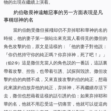
物的出現在繼續上演着。
約伯敬畏神遠離惡事的另一方面表現是凡
事稱頌神的名
當約伯飽受撒但摧殘却仍不弃掉耶和華神的名的
時候，他的妻子第一個站出來充當人看得見的撒但的
角色攻擊約伯，原文是這樣的：「他的妻子對他説：
『你仍然持守你的純正嗎？你弃掉神，死了吧！』」
這是撒但充當人的角色説的一番話，這話裏
（伯2:9）
帶着攻擊、控告，也帶着引誘、試探與毁謗。撒但攻
擊約伯的肉體不成，又來直接攻擊約伯的純正，想藉
此來讓約伯放弃他的純正，弃掉神，不再繼續存活下
去，撒但也想藉着這樣的話引誘約伯：如果弃掉耶和
華的名，他就不用忍受這一切痛苦，他就可以從這肉