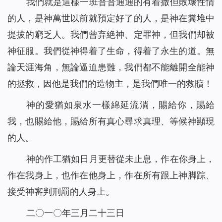
我們就是這樣一班普普通通的有着撒但敗壞性情
的人，是神萬世以前就預定好了的人，是神在糞堆中
提拔的窮乏人。我們曾弃絶神、定罪神，但我們却被
神征服。我們從神得着了生命，得着了永生的道。無
論天涯海角，無論逼迫患難，我們都不能離開全能神
的拯救，因他是我們的造物主，是我們唯一的救贖！
神的愛猶如泉水一樣綿延流淌，賜給你，賜給
我，也賜給他，賜給所有真心尋求真理、等候神顯現
的人。
神的作工猶如日月更替從未止息，作在你身上，
作在我身上，也作在他身上，作在所有跟上神脚踪、
接受神審判刑罰的人身上。
二〇一〇年三月二十三日