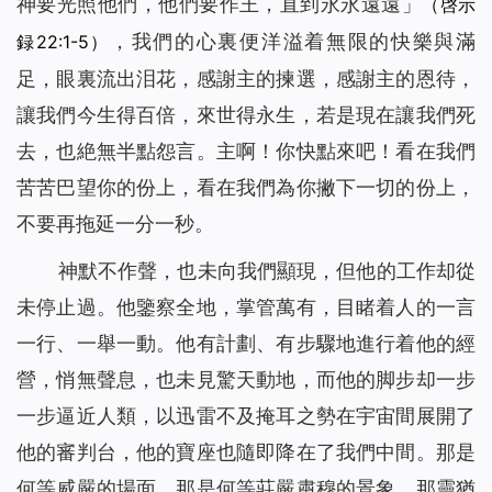
神要光照他們，他們要作王，直到永永遠遠」
（啓示
，我們的心裏便洋溢着無限的快樂與滿
録22:1-5）
足，眼裏流出泪花，感謝主的揀選，感謝主的恩待，
讓我們今生得百倍，來世得永生，若是現在讓我們死
去，也絶無半點怨言。主啊！你快點來吧！看在我們
苦苦巴望你的份上，看在我們為你撇下一切的份上，
不要再拖延一分一秒。
神默不作聲，也未向我們顯現，但他的工作却從
未停止過。他鑒察全地，掌管萬有，目睹着人的一言
一行、一舉一動。他有計劃、有步驟地進行着他的經
營，悄無聲息，也未見驚天動地，而他的脚步却一步
一步逼近人類，以迅雷不及掩耳之勢在宇宙間展開了
他的審判台，他的寶座也隨即降在了我們中間。那是
何等威嚴的場面，那是何等莊嚴肅穆的景象，那靈猶