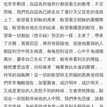
也常常剛强，自認為所做所行都按着主的教導，不言
而喻，我們也自認為已經走在了遵行天父旨意的道路
上了。盼望着主耶穌的再來，盼望着主耶穌的榮耀降
臨，盼望着在地生活的結束，盼望着國度的顯現，盼
望着一切都如《啓示録》預言的一樣：主來了，帶來
了灾難，賞善罰惡，將所有跟隨他、迎接他重歸的人
都提到空中與主相遇。每每想到這些，心中不免感慨
萬分，慶幸自己生在了末世，能有幸看到主的降臨，
雖然遭受迫害，但却换來「極重無比永遠的榮耀」，
何等的福氣啊！這一切的盼望與主所賜的恩典使得我
們常常儆醒禱告，加緊聚會。或許明年，或許明天，
又或是更短的人意想不到的時候，主會突然降臨，顯
現在一班殷勤等候他的人中間。我們争先恐後，誰都
不甘落後，為的是能成為第一班見到主顯現的人，為