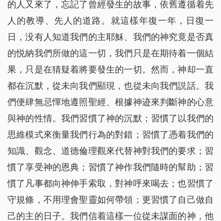
的人又來了，忘記了曾經發生的故事，依舊遵循着先
人的教導、先人的道路。就這樣年復一年，日復一
日，没有人知道我們的主耶穌、我們的神究竟是否真
的悦納我們所做的這一切，我們只是在期待着一個結
果，只是在猜疑着將要發生的一切。然而，神却一直
都在沉默，從未向我們顯現，也從未向我們説話。我
們便肆無忌憚地遵照聖經、根據神迹來判斷神的心意
與神的性情。我們習慣了神的沉默；習慣了以我們的
思維模式來衡量我們行為的對錯；習慣了憑着我們的
知識、觀念、道德倫理觀來代替神對我們的要求；習
慣了享受神的恩典；習慣了神作我們隨時的幫助；習
慣了凡事都向神伸手索取，對神呼來喝去；也習慣了
守規條，不用理會聖靈如何帶領；更習慣了自己做自
己的主的日子。我們信着這樣一位從未謀面的神，他