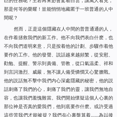
巨的任務呢？主若再來必會駕着白雲，讓萬人看見，
那是何等的榮耀！豈能悄悄地藏匿于一班普通的人中
間呢？
然而，正是這個隱藏在人中間的普普通通的人，
在作着拯救我們的新工作。他不向我們表白什麽，也
不向我們道明來意，只是按着他的計劃、步驟作着他
要作的工作。他的發聲、説話越來越頻繁，從安慰、
勸勉、提醒、警示到責備、管教，從口氣温柔、祥和
到言詞激烈、威嚴，無不讓人備受憐憫又心驚膽戰。
他的説話無不擊中我們内心深處隱藏的秘密，他的説
話刺痛了我們的心，刺痛了我們的靈，讓我們無地自
容，也讓我們羞愧難當。我們開始懷疑這個人心裏的
那位神是否真的愛我們，他到底要作什麽。或許受過
這些苦我們才能被提？我們在心裏盤算着……為以後