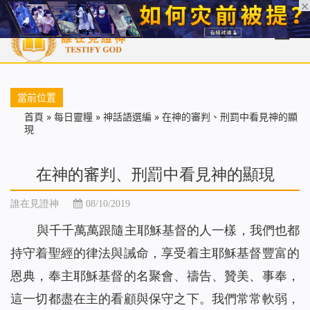
首頁
每日靈糧
天國福音
基督徒見證
信仰解答
聖經
當前位置
首頁
»
每日靈糧
»
神話語選編
»
在神的審判、刑罰中看見神的顯
現
在神的審判、刑罰中看見神的顯現
誰在見證神
08/10/2019
與千千萬萬跟隨主耶穌基督的人一樣，我們也都
持守着聖經的律法與誡命，享受着主耶穌基督豐富的
恩典，奉主耶穌基督的名聚會、禱告、贊美、事奉，
這一切都盡在主的看顧與保守之下。我們常常軟弱，