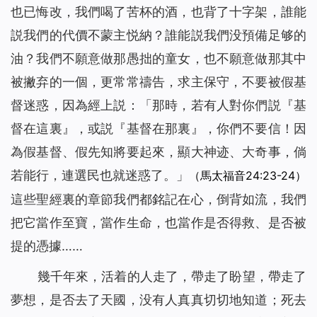
也已悔改，我們喝了苦杯的酒，也背了十字架，誰能
説我們的代價不蒙主悦納？誰能説我們没預備足够的
油？我們不願意做那愚拙的童女，也不願意做那其中
被撇弃的一個，更常常禱告，求主保守，不要被假基
督迷惑，因為經上説：「那時，若有人對你們説『基
督在這裏』，或説『基督在那裏』，你們不要信！因
為假基督、假先知將要起來，顯大神迹、大奇事，倘
若能行，連選民也就迷惑了。」
（馬太福音24:23-24）
這些聖經裏的章節我們都銘記在心，倒背如流，我們
把它當作至寶，當作生命，也當作是否得救、是否被
提的憑據……
幾千年來，活着的人走了，帶走了盼望，帶走了
夢想，是否去了天國，没有人真真切切地知道；死去