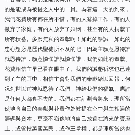
的是能成為被提之人中的一員。為着這一天的到來，
我們花費所有都在所不惜，有的人辭掉工作，有的人
撇弃了家庭，有的人放弃了婚姻，甚至有的人捐獻了
所有積蓄。多麽無私的奉獻啊！如此的摯誠、如此的
忠心想必是歷代聖徒所不及的吧！因為主願意恩待誰
就恩待誰，願意憐憫誰就憐憫誰，我們如此的奉獻、
花費相信主早已看在眼中了。我們的誠懇祈求也已達
到了主的耳中，相信主會對我們的奉獻給以回報，何
况創世以前神就恩待了我們，神給我們的福氣、應許
是任何人都奪不去的。我們都在計劃着將來，理所當
然地將自己的奉獻與花費作為被提在空中與主相遇的
籌碼與資本，更毫不猶豫地將自己放置在將來的寶座
上，或管轄萬國萬民，或作王掌權，都是理所當然也