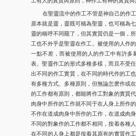
工有人的實質與原則，神作工有神的實質與
在聖靈流中的作工不管是神自己的作
原本就是靈，靈既可稱為聖靈，也可稱為
靈的稱呼不同罷了，但其實質仍是一個，
工也不外乎是聖靈在作工。被使用的人作
一點不差，而被使用的人的作工中有許多
表。聖靈作工的形式多種多樣，而且不受
出不同的作工實質，在不同的時代作的工
有多種方式、多種原則，但無論怎麽作或
的工作都有原則，都能將作工對象的實質
肉身中所作的工作就不同于在人身上所作
不作在道成肉身中所作的工作，在道成肉
不同的對象作的工作都不相同，按着各種
在不同的人身上都是按着其原有的實質作