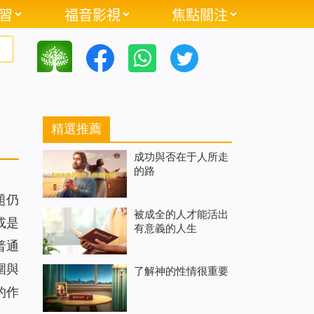
習
福音影視
焦點關注
精選推薦
成功與否在于人所走
的路
題仍
被成全的人才能活出
或是
有意義的人生
普通
圍與
了解神的性情很重要
的作