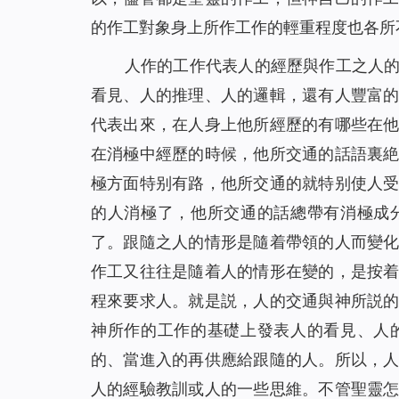
的作工對象身上所作工作的輕重程度也各所
人作的工作代表人的經歷與作工之人
看見、人的推理、人的邏輯，還有人豐富
代表出來，在人身上他所經歷的有哪些在
在消極中經歷的時候，他所交通的話語裏
極方面特别有路，他所交通的就特别使人
的人消極了，他所交通的話總帶有消極成
了。跟隨之人的情形是隨着帶領的人而變
作工又往往是隨着人的情形在變的，是按
程來要求人。就是説，人的交通與神所説
神所作的工作的基礎上發表人的看見、人
的、當進入的再供應給跟隨的人。所以，
人的經驗教訓或人的一些思維。不管聖靈