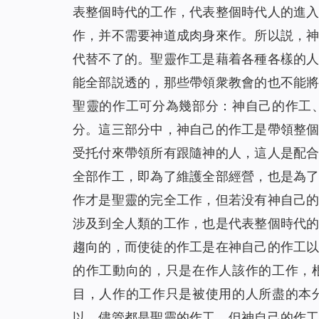
表整個時代的工作，代表整個時代人的進
作，并不需要神道成肉身來作。所以説，
代替不了的。聖靈作工是藉着各種各樣的
能全部説透的，那些帶領衆教會的也不能
聖靈的作工可分為幾部分：神自己的作工
分。這三部分中，神自己的作工是帶領整
受托付來帶領所有跟隨神的人，這人是配
全部作工，即為了維護全部經營，也是為
作才是聖靈的完全工作，但若没有神自己
涉及到全人類的工作，也是代表整個時代
趨向的，而使徒的作工是在神自己的作工
的作工動向的，只是在作人該作的工作，
目，人作的工作只是被使用的人所盡的本
以，儘管都是聖靈的作工，但神自己的作