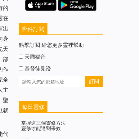
有的
靈在
揮出
郵件訂閱
肉身
點擊訂閱 給您更多靈裡幫助
先天
天國福音
一部
基督徒見證
的作
完全
人主
。聖
每日靈修
也就
掌握這三個靈修方法
靈修才能達到果效
能代