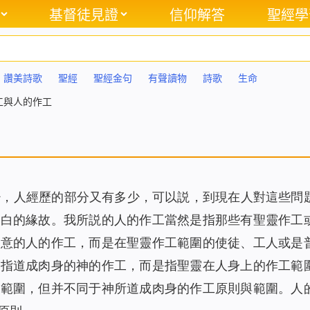
基督徒見證
信仰解答
聖經學
讚美詩歌
聖經
聖經金句
有聲讀物
詩歌
生命
工與人的作工
少，人經歷的部分又有多少，可以説，到現在人對這些問
明白的緣故。我所説的人的作工當然是指那些有聖靈作工
人意的人的作工，而是在聖靈作工範圍的使徒、工人或是
是指道成肉身的神的作工，而是指聖靈在人身上的作工範
與範圍，但并不同于神所道成肉身的作工原則與範圍。人