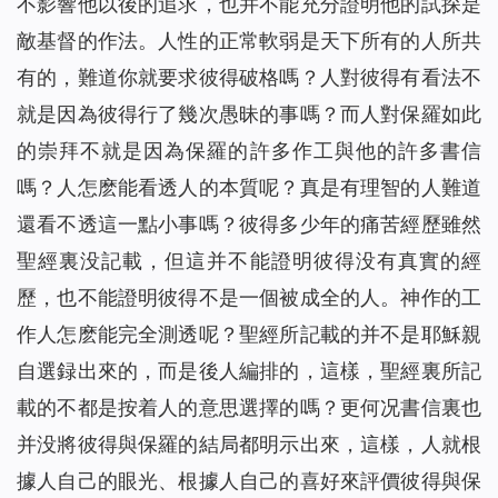
不影響他以後的追求，也并不能充分證明他的試探是
敵基督的作法。人性的正常軟弱是天下所有的人所共
有的，難道你就要求彼得破格嗎？人對彼得有看法不
就是因為彼得行了幾次愚昧的事嗎？而人對保羅如此
的崇拜不就是因為保羅的許多作工與他的許多書信
嗎？人怎麽能看透人的本質呢？真是有理智的人難道
還看不透這一點小事嗎？彼得多少年的痛苦經歷雖然
聖經裏没記載，但這并不能證明彼得没有真實的經
歷，也不能證明彼得不是一個被成全的人。神作的工
作人怎麽能完全測透呢？聖經所記載的并不是耶穌親
自選録出來的，而是後人編排的，這樣，聖經裏所記
載的不都是按着人的意思選擇的嗎？更何况書信裏也
并没將彼得與保羅的結局都明示出來，這樣，人就根
據人自己的眼光、根據人自己的喜好來評價彼得與保