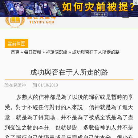
首頁
每日靈糧
天國福音
基督徒見證
信仰解答
聖經
當前位置
首頁
»
每日靈糧
»
神話語選編
»
成功與否在于人所走的路
成功與否在于人所走的路
誰在見證神
01/10/2019
多數人的信神都是為了以後的歸宿或是暫時的享
受。對于不經任何對付的人來説，信神就是為了進天
堂，就是為了得賞賜，并不是為了被成全或是為了盡
到受造之物的本分。也就是説，多數信神的人并不是
為了履行自己的職責或是來完成自己的本分，很少有