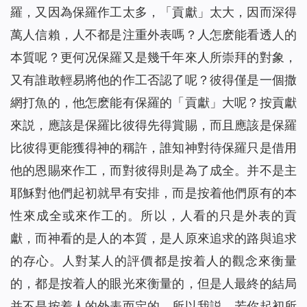
羅，又因為保羅作工太多，「貢獻」太大，因而深得
萬人信賴，人不都是注重外表嗎？人怎麽能看透人的
本質呢？更何况保羅又是幾千年來人所崇拜的對象，
又有誰敢輕易將他的作工否認了呢？彼得僅是一個撒
網打魚的，他怎麽能有保羅的「貢獻」大呢？按貢獻
來説，應該是保羅比彼得先得賞賜，而且應該是保羅
比彼得更能獲得神的稱許，誰知神對待保羅只是借用
他的恩賜來作工，而對彼得則是為了成全。并不是主
耶穌對他們起初就早有安排，而是按着他們原有的本
性來成全或來作工的。所以，人看的只是外表的貢
獻，而神看的是人的本質，是人原來追求的路與追求
的存心。人對某人的評價都是按着人的觀念來衡量
的，都是按着人的眼光來衡量的，但是人最終的結局
并不是按着人的外表而定的。所以我説，若你起初所