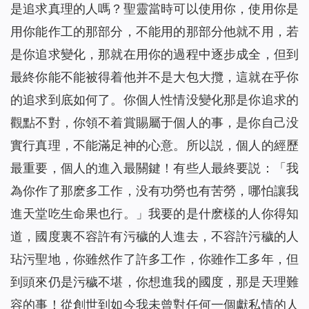
是追求真理的人嗎？聖靈當時可以使用你，使用你是
用你能作工的那部分，不能用的那部分他就不用，若
是你追求變化，那就在用你的過程中逐步成全，但到
最終你能不能被得着他并不是大包大攬，這就在乎你
的追求到底如何了。你個人性情没變化那是你追求的
觀點不對，你領不着賞賜屬于個人的事，是你自己没
實行真理，不能滿足神的心意。所以説，個人的經歷
最重要，個人的進入最關鍵！有些人最終要説：「我
為你作了那麽多工作，没有功勞也有苦勞，哪怕讓我
進天堂吃生命果也行。」我要的是什麽樣的人你得知
道，國度裏不容許有污穢的人進去，不容許污穢的人
玷污聖地，你雖然作了許多工作，你雖作工多年，但
到頭來仍是污穢不堪，你想進我的國度，那是天理難
容的事！從創世到如今我未曾對任何一個獻私情的人