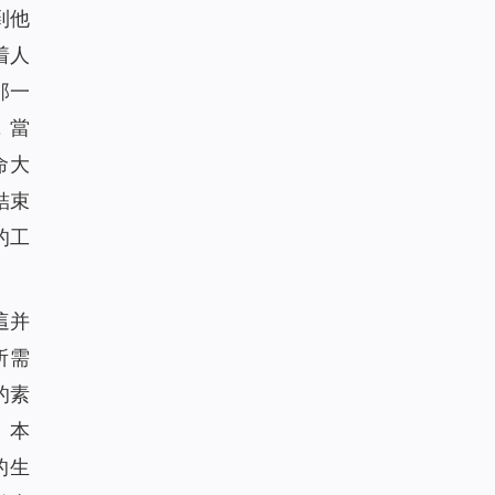
到他
着人
那一
，當
命大
結束
的工
這并
所需
的素
。本
的生