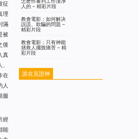
怎麽作審判工作潔净
被征
人的 – 精彩片段
真理
教會電影：如何解决
到滿
説謊、欺騙的問題 –
精彩片段
是被
教會電影：只有神能
之後
拯救人擺脫痛苦 – 精
彩片段
入真
人、
誰在見證神
作在
的人
順服
所經
都能