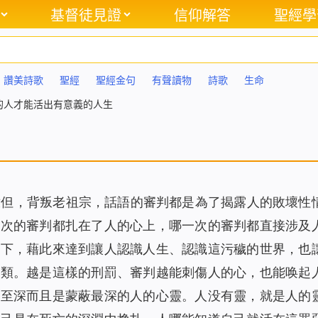
基督徒見證
信仰解答
聖經學
讚美詩歌
聖經
聖經金句
有聲讀物
詩歌
生命
的人才能活出有意義的人生
撒但，背叛老祖宗，話語的審判都是為了揭露人的敗壞性
一次的審判都扎在了人的心上，哪一次的審判都直接涉及
放下，藉此來達到讓人認識人生、認識這污穢的世界，也
人類。越是這樣的刑罰、審判越能刺傷人的心，也能唤起
壞至深而且是蒙蔽最深的人的心靈。人没有靈，就是人的