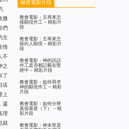
福音電影片段
的、
教會電影：主再來怎
敗撒
樣顯現作工 – 精彩片
段
你們
的主
教會電影：主再來怎
樣向人顯現 – 精彩片
性情
段
人不
教會電影：神的説話
作工是否都記載在聖
神之
經中 – 精彩片段
有了
教會電影：如何尋求
但這
神的顯現作工 – 精彩
片段
理上
教會電影：如何分辨
，還
真假基督（下） – 精
彩片段
真理
也就
教會電影：神末世是