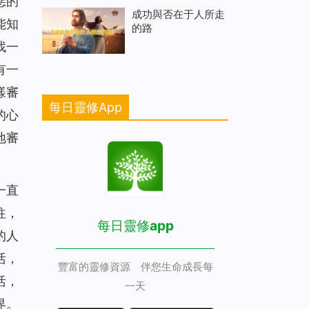
惡的
成功與否在于人所走
能知
的路
找一
有一
樣審
每日靈修App
的心
地審
一直
往，
每日靈修app
的人
活，
豐富的靈修資源 伴您生命成長每
活，
一天
界。