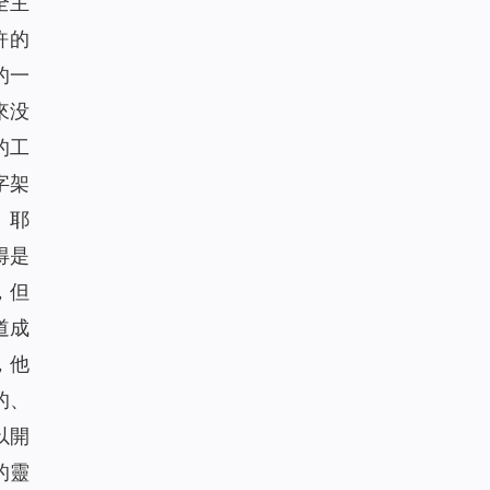
全主
許的
的一
來没
的工
字架
。耶
得是
，但
道成
，他
的、
以開
的靈