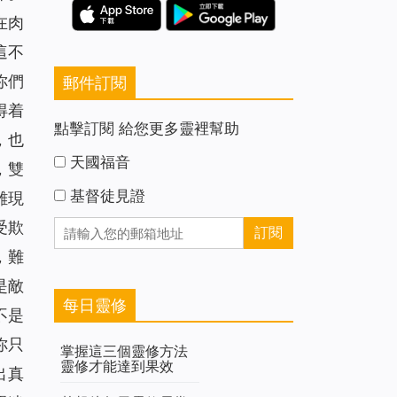
在肉
這不
你們
郵件訂閱
得着
點擊訂閱 給您更多靈裡幫助
，也
天國福音
，雙
基督徒見證
離現
受欺
，難
是敵
每日靈修
不是
你只
掌握這三個靈修方法
靈修才能達到果效
出真