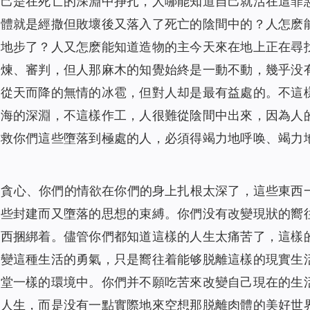
自己是在死亡的深淵中挣扎，人哪能知道自己就活在這罪
尸體就是經撒但敗壞後又落入了死亡的陰間中的？人怎麽
的地步了？人又怎麽能知道造物的主今天來在地上正在尋
熬煉、審判，但人那麻木的知覺始終是一動不動，幾乎没
如從天而降的無情的冰雹，但對人却是最有益處的。不這
苦海的深淵，不這樣作工，人很難從陰間中出來，因為人
拯救你們這些墮落到極處的人，必須得竭力地呼唤、竭力
的貪心、你們的情欲在你們的身上扎根太深了，這些東西
這些封建而又墮落的思想的束縛。你們没有改變現狀的嚮
東西捆綁着。儘管你們都知道這樣的人生太痛苦了，這樣
改變這種生活的勇氣，只是嚮往着能够脱離這樣的現實生
天堂一樣的環境中。你們并不願吃苦來改變自己現在的生
的人生，而是没有一點實際地來空想那脱離肉體的美好世