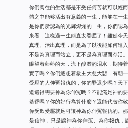
你們嚮往的生活都是不受任何苦就可以輕
體之中能够活出有意義的一生，能够在一
是你們所認為的光輝燦爛的一生，你們認
來看，這樣過一生簡直太委屈了！雖然今
真理、活出真理，而是為了以後能如何進
不是為真理而站立，更不是為真理而存活
眼望着藍藍的天，流下酸澀的泪水，期待
實了嗎？你們總想着救主大慈大悲，有朝
受壓的人伸冤報仇的，你的罪還少嗎？天
道還得需要神為你伸冤嗎？不能滿足神的
基督嗎？你的好行為算什麽？還能代替你
你受欺受壓就足可讓神為你伸冤報仇的。
是信神，只是讓神為你伸冤、為你報仇，