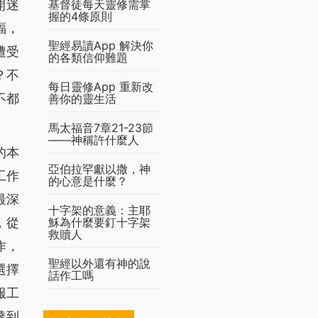
基督徒每天靈修需掌
開迷
握的4條原則
福，
聖經易讀App 解決你
遭受
的各類信仰難題
？不
每日靈修App 重新改
不都
善你的靈生活
馬太福音7章21-23節
——神稱許什麼人
的本
亞伯拉罕獻以撒，神
工作
的心意是什麼？
最深
十字架的意義：主耶
穌為什麼要釘十字架
，從
救贖人
作，
聖經以外還有神的說
選擇
話作工嗎
服工
達到