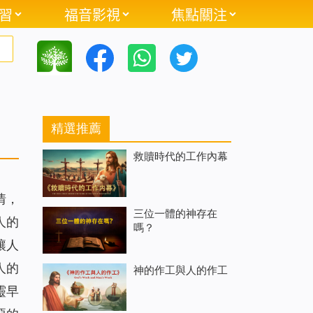
習
福音影視
焦點關注
精選推薦
救贖時代的工作內幕
情，
三位一體的神存在
人的
嗎？
讓人
人的
神的作工與人的作工
靈早