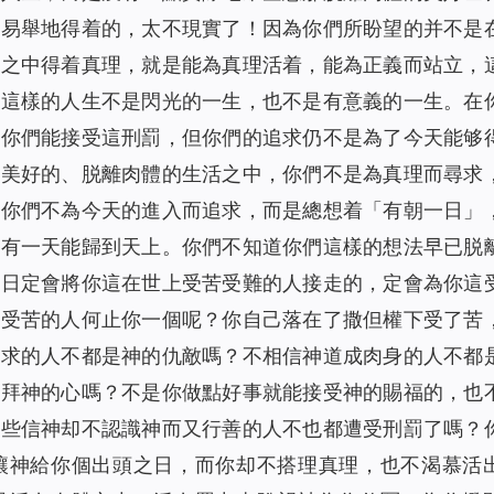
而易舉地得着的，太不現實了！因為你們所盼望的并不是
生之中得着真理，就是能為真理活着，能為正義而站立，
為這樣的人生不是閃光的一生，也不是有意義的一生。在
天你們能接受這刑罰，但你們的追求仍不是為了今天能够
入美好的、脱離肉體的生活之中，你們不是為真理而尋求
。你們不為今天的進入而追求，而是總想着「有朝一日」
着有一天能歸到天上。你們不知道你們這樣的想法早已脱
一日定會將你這在世上受苦受難的人接走的，定會為你這
下受苦的人何止你一個呢？你自己落在了撒但權下受了苦
要求的人不都是神的仇敵嗎？不相信神道成肉身的人不都
敬拜神的心嗎？不是你做點好事就能接受神的賜福的，也
那些信神却不認識神而又行善的人不也都遭受刑罰了嗎？
讓神給你個出頭之日，而你却不搭理真理，也不渴慕活