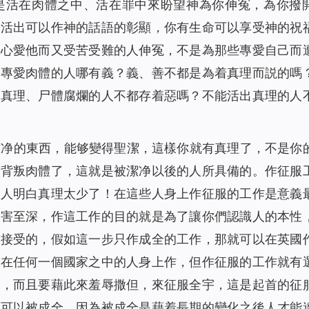
是活在肉體之中、活在罪中來盼望神為你伸冤，為你撥
有活出可以作神的話語的彰顯，你有生命可以享受神的祝
專心愛他而又受苦受難的人伸冤，不是為那些專愛自己而
？專愛肉體的人哪有義？義、善不都是為着真理而説的嗎
愛真理、尸體腐爛的人不都存着惡嗎？不能活出真理的人
潔净的東西，能够變得聖潔，這樣你就有真理了，不是你
能背叛肉體了，這就是被潔净以後的人所具備的。作征服
為人明白真理太少了！在這些人身上作征服的工作是意義
受害至深，作這工作的目的就是為了讓你們認識人的本性
該接受的，假如這一步只作成全的工作，那就可以在英國
以在任何一個國家之中的人身上作，但作征服的工作就有
作，而且要藉此來羞辱撒但，來征服全宇，這是起首的征
都可以被成全，因為被成全是藉着長期的變化之後人才能