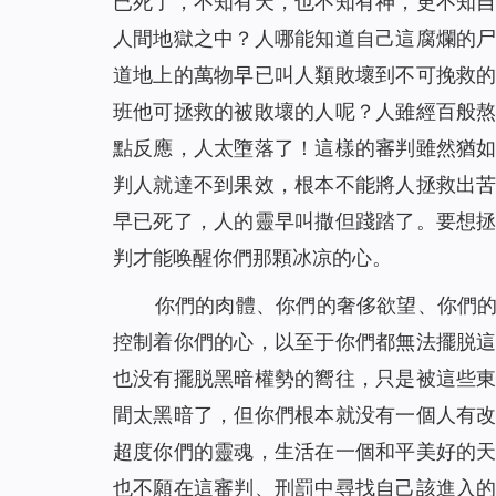
已死了，不知有天，也不知有神，更不知
人間地獄之中？人哪能知道自己這腐爛的
道地上的萬物早已叫人類敗壞到不可挽救
班他可拯救的被敗壞的人呢？人雖經百般
點反應，人太墮落了！這樣的審判雖然猶
判人就達不到果效，根本不能將人拯救出
早已死了，人的靈早叫撒但踐踏了。要想
判才能唤醒你們那顆冰凉的心。
你們的肉體、你們的奢侈欲望、你們
控制着你們的心，以至于你們都無法擺脱
也没有擺脱黑暗權勢的嚮往，只是被這些
間太黑暗了，但你們根本就没有一個人有
超度你們的靈魂，生活在一個和平美好的
也不願在這審判、刑罰中尋找自己該進入