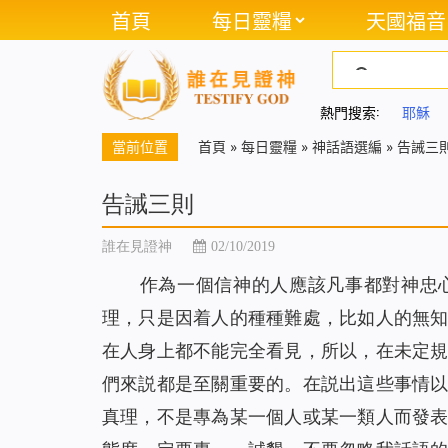
首頁
每日靈糧
天國福音
熱門搜索:
耶穌
當前位置
首頁
»
每日靈糧
»
神話語選編
»
告誡三
告誡三則
誰在見證神
02/10/2019
作為一個信神的人應該凡事都對神忠
理，只是因着人的種種難處，比如人的無
在人身上都不能完全看見，所以，在未定
們來説都是至關重要的。在説出這些事情
真理，不是專為某一個人或某一類人而發