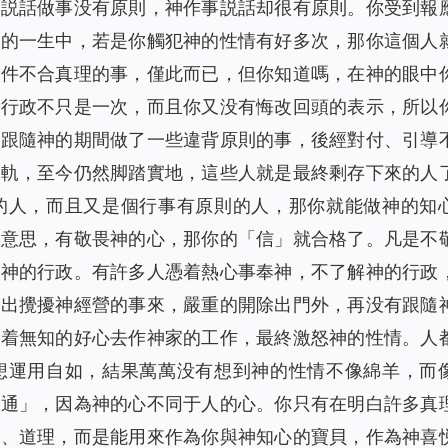
你説話做事没有原則，神作事説話却很有原則。你受到報
你的一生中，若是你觸犯神的性情有好多次，那你這個人
幾件不合真理的事，僅此而已，但你知道嗎，在神的眼中
的行政不只是一次，而且你又没有悔改回頭的表示，所以
在跟隨神的期間做了一些違背原則的事，後經對付、引導
正軌，至今仍然脚踏實地，這些人就是最終剩存下來的人
的人，而且又是個行事有原則的人，那你就能做神的知
的意思，有敬畏神的心，那你的「信」就合格了。凡是不
犯神的行政。有許多人憑着熱心事奉神，不了解神的行政
做出攪擾神經營的事來，嚴重的開除出門外，再没有跟隨
憑着無知的好心去作神家的工作，最終激怒神的性情。人
想運用自如，結果萬萬没有想到神的性情不像綿羊，而
溝通」，因為神的心不同于人的心。你只有在明白許多真
句、道理，而是能用來作為你與神知心的寶貝，作為神喜