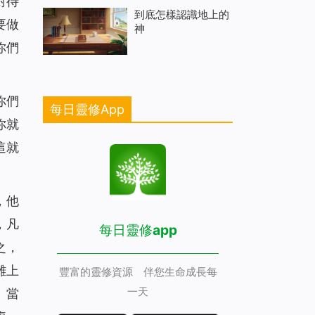
對待
到底怎樣認識地上的
要做
神
你們
你們
每日靈修App
你就
這就
，他
，凡
每日靈修app
之，
難上
豐富的靈修資源 伴您生命成長每
一天
。當