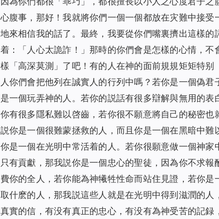
。因為你們都很「乖巧」，都很擅長以小人之心度君子之
揣心腹事，那好！我就將你們一個一個都放在灾難中接受
」地來相信我的話了。最終，我要從你們嘴裏擠出這樣的
喪着：「人心太詭詐！」那時的你們會是怎樣的心情，不
這樣「高深莫測」了吧！有的人在神的面前規規矩矩特别
的人你們會把他列在誠實人的行列中嗎？若你是一個偽君
規是一個玩弄神的人。若你的説話有很多辯解與無用的表
若你有很多隱私難以啓齒，若你很不願意將自己的秘密也
我説你是一個很難蒙拯救的人，而且你是一個在黑暗中難
那你是一個在光明中常活着的人。若你很願意做一個神家
，只有貢獻，那我説你是一個忠心的聖徒，因為你不求報
花費你的全人，若你能為神犧牲性命而站住見證，若你是
索取什麽的人，那我説這些人就是在光明中得到滋潤的人
有真實的信，有没有真正的忠心，有没有為神受苦的記録