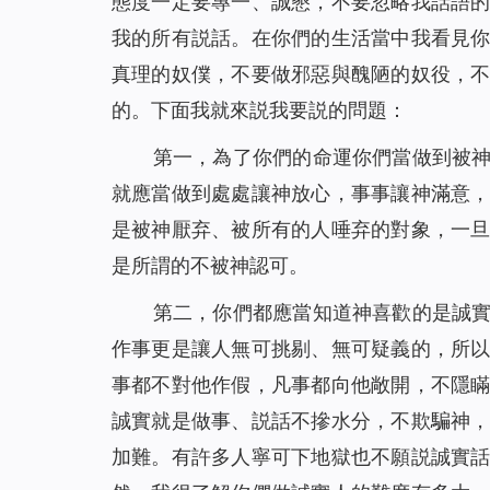
態度一定要專一、誠懇，不要忽略我話語
我的所有説話。在你們的生活當中我看見
真理的奴僕，不要做邪惡與醜陋的奴役，
的。下面我就來説我要説的問題：
第一，為了你們的命運你們當做到被
就應當做到處處讓神放心，事事讓神滿意
是被神厭弃、被所有的人唾弃的對象，一
是所謂的不被神認可。
第二，你們都應當知道神喜歡的是誠
作事更是讓人無可挑剔、無可疑義的，所
事都不對他作假，凡事都向他敞開，不隱
誠實就是做事、説話不摻水分，不欺騙神
加難。有許多人寧可下地獄也不願説誠實