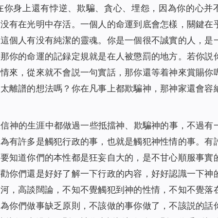
在你身上還有悖逆、欺騙、貪心、埋怨，因為你的心并
就没有在光明中存活。一個人的命運到底會怎樣，關鍵在
乎這個人有没有純潔的靈魂。你是一個很不誠實的人，是
，那你的命運的記録定規就是在人被懲罰的地方。若你説
事情來，從來就不會説一句實話，那你還等着神來賞賜你
是太離譜的想法嗎？你在凡事上都欺騙神，那神家還會容
在信神的生涯中都做過一些抵擋神、欺騙神的事，不過有
因為有許多是觸犯行政的事，也就是觸犯神性情的事。有
。要知道你們的本性都是狂妄自大的，是不甘心順服事實
我勸你們還是好好了解一下行政的内容，好好認識一下神
開河，高談闊論，不知不覺觸犯到神的性情，不知不覺落
因為你們做事缺乏原則，不該做的事你做了，不該説的話