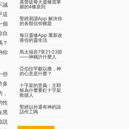
基督徒每天靈修需掌
不誠
握的4條原則
乎這
聖經易讀App 解決你
的各類信仰難題
一個
你自
每日靈修App 重新改
善你的靈生活
嗎？
馬太福音7章21-23節
納你
——神稱許什麼人
亞伯拉罕獻以撒，神
的心意是什麼？
一些
許多
十字架的意義：主耶
穌為什麼要釘十字架
的，
救贖人
的性
聖經以外還有神的說
話作工嗎
在黑
你説