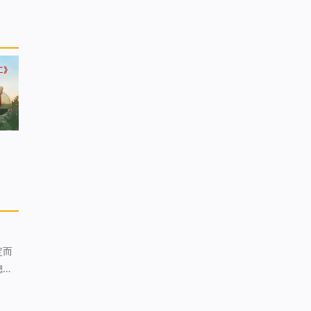
定而
總
—主