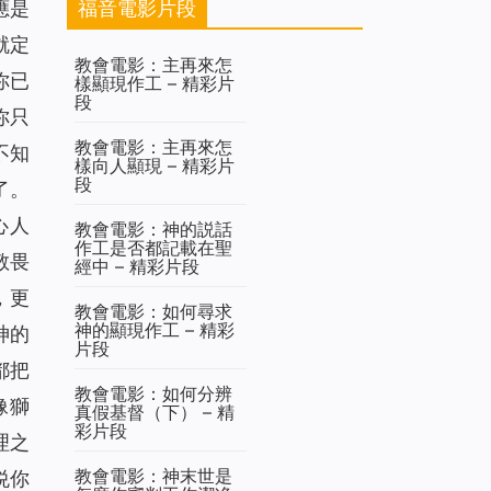
福音電影片段
應是
就定
教會電影：主再來怎
你已
樣顯現作工 – 精彩片
段
你只
教會電影：主再來怎
不知
樣向人顯現 – 精彩片
段
了。
心人
教會電影：神的説話
作工是否都記載在聖
敬畏
經中 – 精彩片段
，更
教會電影：如何尋求
神的顯現作工 – 精彩
神的
片段
都把
教會電影：如何分辨
像獅
真假基督（下） – 精
彩片段
理之
教會電影：神末世是
悦你