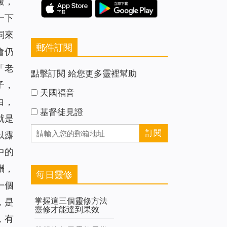
腹，
一下
詞來
郵件訂閱
會仍
「老
點擊訂閱 給您更多靈裡幫助
子，
天國福音
白，
基督徒見證
就是
以露
中的
酬，
每日靈修
一個
掌握這三個靈修方法
，是
靈修才能達到果效
，有