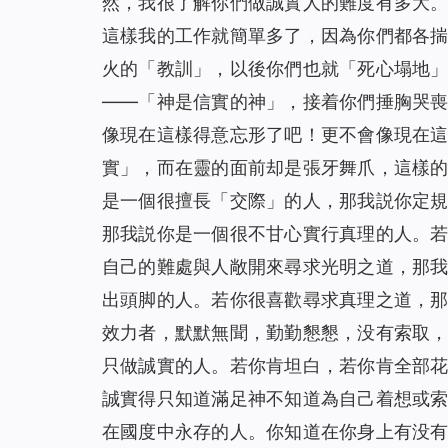
然，我很了解你們做誠實人的難度有多大
這樣我的工作就簡單多了，因為你們都各
火的「教訓」，以後你們也就「死心塌地
——「神是信實的神」，接着你們捶胸哭
像現在這樣得意忘形了吧！更不會像現在
實」，而在靈的面前却是張牙舞爪，這樣
是一個很擅長「交際」的人，那我説你定
那我説你是一個很不甘心實行真理的人。
自己的難處與人敞開來尋求光明之道，那
出頭脚的人。若你很喜歡尋求真理之道，
效力者，默默無聞，勤勤懇懇，没有索取
只做誠實的人。若你肯坦白，若你肯全部
誠實得只知道滿足神不知道為自己着想或
在國度中永存的人。你知道在你身上有没