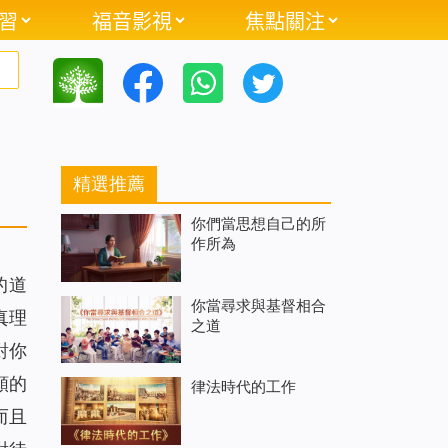
習
福音影視
焦點關注
精選推薦
你們當思想自己的所
作所為
的道
你當尋求與基督相合
真理
之道
對你
類的
律法時代的工作
而且