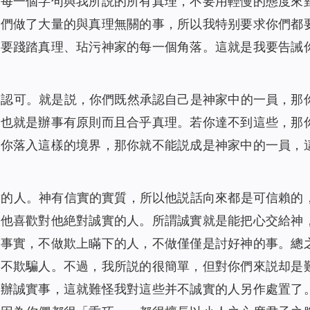
的每一個字句與我所説的所有真理，不要用輕慢的態度來
你們做了大量的與真理無關的事，所以我特别要求你們都
不要踐踏真理、玷污神家的每一個角落。這就是我要告誡
神認可。就是説，你們既然承認自己是神家中的一員，那
，也就是辦事有原則而且合乎真理。若你達不到這些，那
旦你落入這樣的境界，那你就不能説成是神家中的一員，
實的人。神有信實的實質，所以他説話向來都是可信賴的
以他喜歡對他絶對誠實的人。所謂誠實就是能把心交給神
瞞事實，不做欺上瞞下的人，不做僅僅是討好神的事。總
，不欺騙人。不過，我所説的很簡單，但對你們來説却是
話辦誠實事，這就難怪我對這些并不誠實的人另作處置了