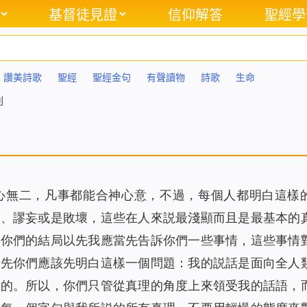
基督徒見證
信仰解答
聖經學
讚美詩歌
聖經
聖經金句
有聲讀物
詩歌
生命
則
心無二，凡事都能合神心意，不過，每個人都明白這樣
知、謬妄或是敗壞，這些在人來説最淺顯而且是最基本的
規你們的結局以先我應當先告訴你們一些事情，這些事情
以先你們應該先明白這樣一個問題：我的説話是面向全人
表的。所以，你們只管從真理的角度上來領受我的話語，