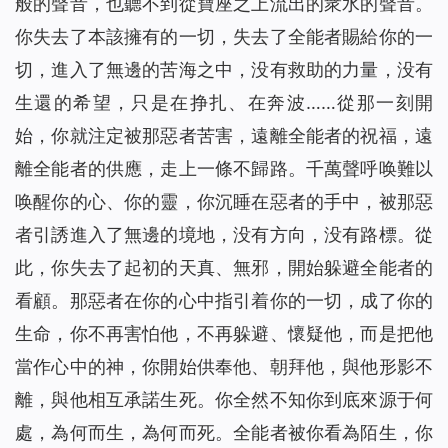
般的聲音，也聽不到從寶座之上流出的衆水的聲音。
你失去了本該擁有的一切，失去了全能者賜給你的一
切，進入了無邊的苦海之中，没有救助的力量，没有
生還的希望，只是在挣扎、在奔波……從那一刻開
始，你就注定被那惡者苦害，遠離全能者的祝福，遠
離全能者的供應，走上一條不歸路。千萬聲呼唤難以
唤醒你的心、你的靈，你沉睡在惡者的手中，被那惡
者引誘進入了無邊的境地，没有方向，没有路標。從
此，你失去了起初的天真、無邪，開始躲避全能者的
看顧。那惡者在你的心中指引着你的一切，成了你的
生命，你不再害怕他，不再躲避、懷疑他，而是把他
當作心中的神，你開始供奉他、朝拜他，與他形影不
離，與他相互承諾生死。你全然不知你到底來源于何
處，為何而生，為何而死。全能者被你看為陌生，你