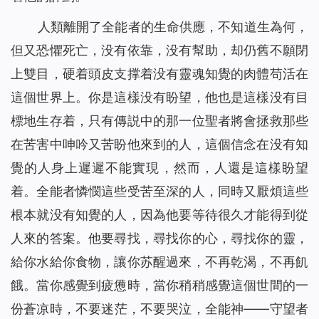
人類離開了全能者的生命供應，不知道生為何，
但又恐懼死亡，没有依靠，没有幫助，却仍舊不願閉
上雙目，硬着頭皮支撑着没有靈魂知覺的肉體苟活在
這個世界上。你是這樣没有盼望，他也是這樣没有目
標地生存着，只有傳説中的那一位聖者將會拯救那些
在苦害中呻吟又苦盼他來到的人，這個信念在没有知
覺的人身上遲遲不能實現，然而，人還是這樣盼望
着。全能者憐憫這些受苦至深的人，同時又厭煩這些
根本就没有知覺的人，因為他要等待很久才能得到從
人來的答案。他要尋找，尋找你的心，尋找你的靈，
給你水給你食物，讓你苏醒過來，不再乾渴，不再飢
餓。當你感覺到疲憊時，當你稍稍感覺這個世間的一
份蒼凉時，不要迷茫，不要哭泣，全能神——守望者