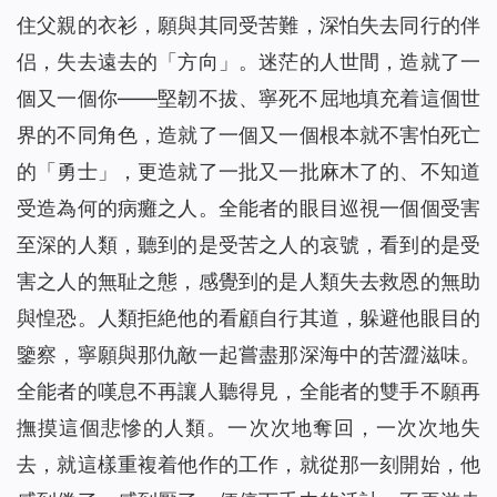
住父親的衣衫，願與其同受苦難，深怕失去同行的伴
侣，失去遠去的「方向」。迷茫的人世間，造就了一
個又一個你——堅韌不拔、寧死不屈地填充着這個世
界的不同角色，造就了一個又一個根本就不害怕死亡
的「勇士」，更造就了一批又一批麻木了的、不知道
受造為何的病癱之人。全能者的眼目巡視一個個受害
至深的人類，聽到的是受苦之人的哀號，看到的是受
害之人的無耻之態，感覺到的是人類失去救恩的無助
與惶恐。人類拒絶他的看顧自行其道，躲避他眼目的
鑒察，寧願與那仇敵一起嘗盡那深海中的苦澀滋味。
全能者的嘆息不再讓人聽得見，全能者的雙手不願再
撫摸這個悲慘的人類。一次次地奪回，一次次地失
去，就這樣重複着他作的工作，就從那一刻開始，他