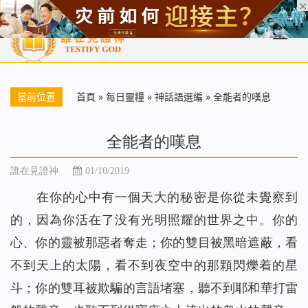
首頁
每日靈糧
天國福音
基督徒見證
信仰解答
聖經
當前位置
首頁
»
每日靈糧
»
神話語選編
»
全能者的嘆息
全能者的嘆息
誰在見證神
01/10/2019
在你的心中有一個天大的秘密是你從未覺察到
的，因為你活在了没有光明照耀的世界之中。你的
心、你的靈被那惡者奪走；你的雙目被黑暗遮蔽，看
不到天上的太陽，看不到夜空中的那顆閃爍着的星
斗；你的雙耳被欺騙的言語堵塞，聽不到耶和華打雷