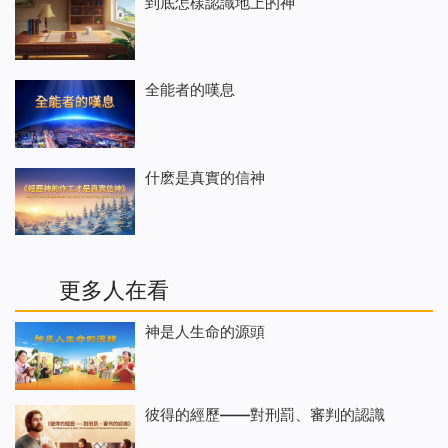
到底怎樣認識地上的神
全能者的嘆息
什麽是真實的信神
更多人在看
神是人生命的源頭
彼得的經歷——對刑罰、審判的認識