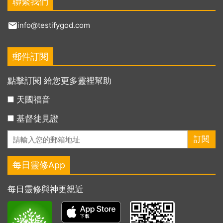
聯繫我們
info@testifygod.com
郵件訂閱
點擊訂閱 給您更多靈裡幫助
天國福音
基督徒見證
每日靈修App
每日靈修與神更親近