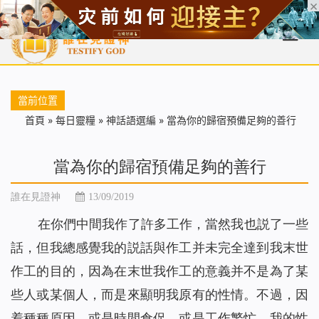
首頁
每日靈糧
天國福音
基督徒見證
信仰解答
聖經
當前位置
首頁
»
每日靈糧
»
神話語選編
»
當為你的歸宿預備足夠的善行
當為你的歸宿預備足夠的善行
誰在見證神
13/09/2019
在你們中間我作了許多工作，當然我也説了一些
話，但我總感覺我的説話與作工并未完全達到我末世
作工的目的，因為在末世我作工的意義并不是為了某
些人或某個人，而是來顯明我原有的性情。不過，因
着種種原因，或是時間倉促，或是工作繁忙，我的性