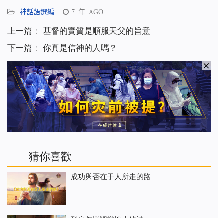
享
神話語選編
7 年 AGO
上一篇：
基督的實質是順服天父的旨意
下一篇：
你真是信神的人嗎？
猜你喜歡
成功與否在于人所走的路