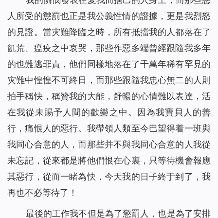
人所受的懲罰也正是我公義性情的證據，更是我烈怒
的見證。當灾難降臨之時，所有抵擋我的人都落在了
飢荒、瘟疫之中哀哭，那些作惡多端曾經跟隨我多年
的也難逃罪責，他們同樣地落在了千萬年稀有罕見的
灾難中惶惶不可終日，而那些跟隨我忠心無二的人則
拍手稱快，稱贊我的大能，舒暢的心情難以表達，活
在我從未賜予人間的歡樂之中。因為我寶貝人的善
行，痛恨人的惡行。我帶領人類至今巴望得着一班與
我同心合意的人，而那些并不與我同心合意的人我從
未忘記，從來都是將他們恨在心裏，只等待機會報應
其惡行，從而一睹為快，今天我的日子終于到了，我
再也不必等待了！
最後的工作我不但是為了懲罰人，也是為了安排