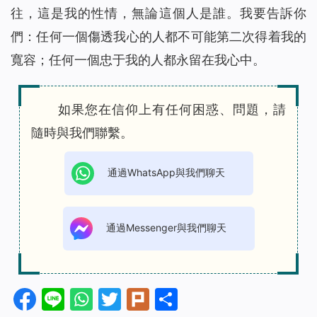
往，這是我的性情，無論這個人是誰。我要告訴你
們：任何一個傷透我心的人都不可能第二次得着我的
寬容；任何一個忠于我的人都永留在我心中。
如果您在信仰上有任何困惑、問題，請
隨時與我們聯繫。
通過WhatsApp與我們聊天
通過Messenger與我們聊天
Facebook
Line
WhatsApp
Twitter
Plurk
分