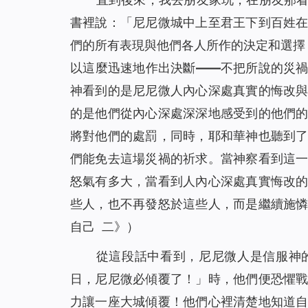
書裡說：「
尼尼微城中上至君王下到百姓
們的所有表現與他們各人所作的決定和選擇
以這麼迅速地作出決斷——不把所說的災
神看到的是尼尼微人內心深處真實的悔改
的是他們從內心深處深深地感受到的他們
將對他們的處罰，同時，耶和華神也聽到
們能免去這場災禍的祈求。當神察看到這
怒氣有多大，當看到人內心深處真實悔改
些人，也不再發怒於這些人，而是繼續施
自己 二》）
從這段話中看到，尼尼微人是信服神
日，尼尼微必傾覆了！
」時，他們便恐懼
力讓一座大城傾覆！他們心裡清楚地知道