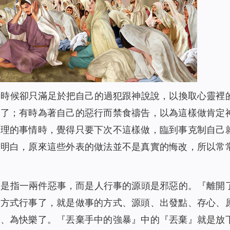
多時候卻只滿足於把自己的過犯跟神說說，以換取心靈裡
悔了；有時為著自己的惡行而禁食禱告，以為這樣做肯定
真理的事情時，覺得只要下次不這樣做，臨到事克制自己
才明白，原來這些外表的做法並不是真實的悔改，所以常
不是指一兩件惡事，而是人行事的源頭是邪惡的。『離開
的方式行事了，就是做事的方式、源頭、出發點、存心、
受、為快樂了。『丟棄手中的強暴』中的『丟棄』就是放