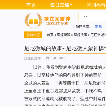
首頁
每日靈糧
天國福音
熱門搜索:
耶穌
當前位置
首頁
»
聖經學習
»
聖經故事
»
尼尼微城
尼尼微城的故事- 尼尼微人蒙神
誰在見證神
16/05/2017
以往，我看到聖經中記載尼尼微城的
邪惡，以至於他們的惡行達到了神的面前
全城的人宣告：「
再等四十日，尼尼微必傾
上至君王下至百姓都披麻蒙灰、不吃不喝
被毀滅的命運就此被改寫了。聖經中對這