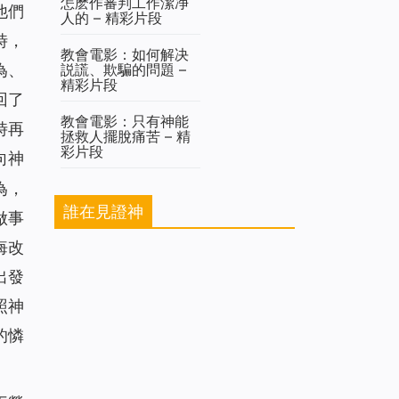
怎麽作審判工作潔净
他們
人的 – 精彩片段
時，
教會電影：如何解决
説謊、欺騙的問題 –
為、
精彩片段
回了
教會電影：只有神能
時再
拯救人擺脫痛苦 – 精
彩片段
向神
為，
誰在見證神
做事
悔改
出發
照神
的憐