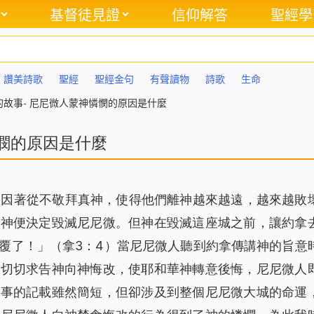
基督徒見證
信仰解答
聖經學
讚美詩歌
聖經
聖經金句
有聲讀物
詩歌
生命
的故事- 尼尼微人蒙神憐憫的原因是什麼
憐憫的原因是什麼
人因著從不敬拜真神，使得他們離神越來越遠，越來越敗
，神便決定毀滅尼尼微。但神在毀滅這座城之前，讓約拿
覆了！
」（拿3：4）當尼尼微人聽到約拿傳講神的旨意
，切切求告神向神悔改，使耶和華神轉意後悔，尼尼微人
件事的記載雖然簡短，但卻涉及到整個尼尼微大城的命運