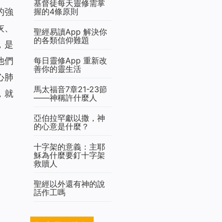
基督徒每天靈修需掌
握的4條原則
的強
灰、
聖經易讀App 解決你
的各類信仰難題
，是
每日靈修App 重新改
他們
善你的靈生活
心肺
馬太福音7章21-23節
，就
——神稱許什麼人
亞伯拉罕獻以撒，神
的心意是什麼？
十字架的意義：主耶
穌為什麼要釘十字架
救贖人
聖經以外還有神的說
話作工嗎