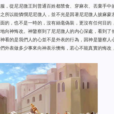
順服，從尼尼微王到普通百姓都禁食、穿麻衣、丟棄手中
神之所以能憐憫尼尼微人，並不光是因著尼尼微人披麻蒙
表面的，也不是一時的，沒有絲毫偽裝，更沒有任何目的
底地向神悔改。神鑒察到了尼尼微人的內心深處，看到了
，神看的是我們人的心並不是外表的行為，因神是鑒察人
我們外表做多少事來向神表示懊悔，若心不能真實的悔改