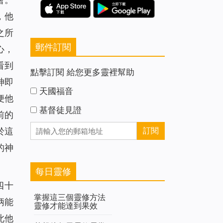
，他
之所
郵件訂閱
心，
看到
點擊訂閱 給您更多靈裡幫助
神即
天國福音
便他
基督徒見證
前的
於這
的神
每日靈修
四十
掌握這三個靈修方法
柄能
靈修才能達到果效
此他