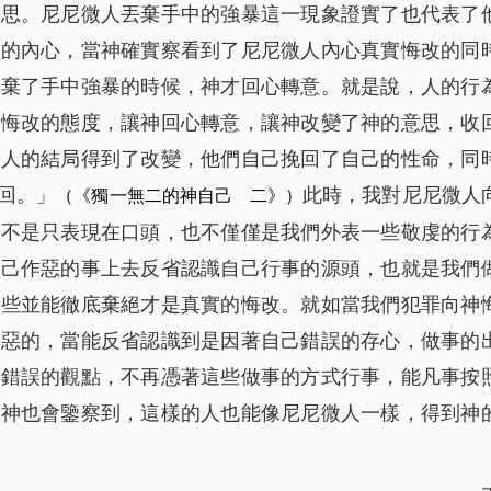
意思。尼尼微人丟棄手中的強暴這一現象證實了也代表了
人的內心，當神確實察看到了尼尼微人內心真實悔改的同
丟棄了手中強暴的時候，神才回心轉意。就是說，人的行
罪悔改的態度，讓神回心轉意，讓神改變了神的意思，收
微人的結局得到了改變，他們自己挽回了自己的性命，同
回。」
此時，我對尼尼微人
（《獨一無二的神自己 二》）
改不是只表現在口頭，也不僅僅是我們外表一些敬虔的行
自己作惡的事上去反省認識自己行事的源頭，也就是我們
這些並能徹底棄絕才是真實的悔改。就如當我們犯罪向神
作惡的，當能反省認識到是因著自己錯誤的存心，做事的
些錯誤的觀點，不再憑著這些做事的方式行事，能凡事按
那神也會鑒察到，這樣的人也能像尼尼微人一樣，得到神