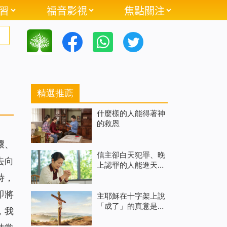
習
福音影視
焦點關注
精選推薦
什麼樣的人能得著神
的救恩
壞、
信主卻白天犯罪、晚
去向
上認罪的人能進天國
嗎 （有聲讀物）
時，
即將
主耶穌在十字架上說
「成了」的真意是什
，我
麼