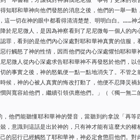
在得知耶和華神向他們發怒的消息之後，他們的一舉一動
，這一切在神的眼中都看得清清楚楚、明明白白。……神
禍降於尼尼微人，是因為神察看到了尼尼微每一個人的內
與認罪，看到的是他們內心深處對耶和華神真實的信服，
的惡行觸怒了神的性情，因而他們從內心深處懼怕耶和華
了尼尼微人從內心深處求告耶和華神不再發怒於他們，以
一切的事實之後，神的怒氣便一點一點地消失了。不管之
的時候，神的心被人真實的悔改打動了，他便不忍降災禍
憐憫與寬容給他們，繼續引領供應他們。
」（《獨一無二
的，他們能聽懂耶和華神的聲音，當聽到約拿說「
再等
戰兢，意識到這話是出於神的，只有神才能有這麼大的權
自己的惡行已經觸怒了耶和華神，神必定會懲罰他們。對