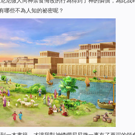
是尼尼微人向神禁食悔改的行為得到了神的憐憫，為此我
有哪些不為人知的祕密呢？
看到一本書籍，才讓我對神憐憫尼尼微一事有了更深的領