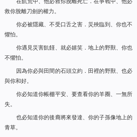
在飢荒中、他必救你脫離死亡．在爭戰中、他必
救你脫離刀劍的權力。
你必被隱藏、不受口舌之害．災殃臨到、你也不
懼怕。
你遇見災害飢饉、就必嬉笑．地上的野獸、你也
不懼怕。
因為你必與田間的石頭立約．田裡的野獸、也必
與你和好。
你必知道你帳棚平安、要查看你的羊圈、一無所
失。
也必知道你的後裔將來發達、你的子孫像地上的
青草。