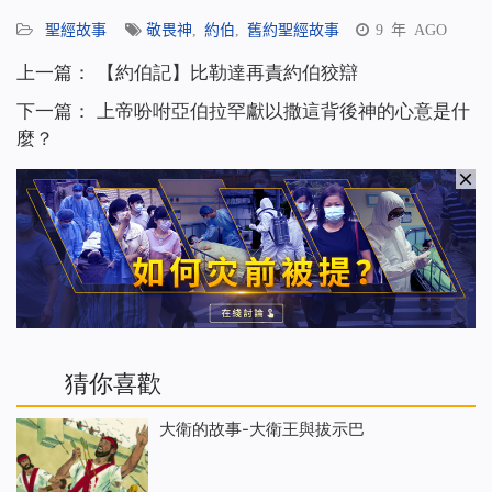
享
聖經故事
敬畏神
,
約伯
,
舊約聖經故事
9 年 AGO
上一篇：
【約伯記】比勒達再責約伯狡辯
下一篇：
上帝吩咐亞伯拉罕獻以撒這背後神的心意是什
麼？
猜你喜歡
大衛的故事-大衛王與拔示巴