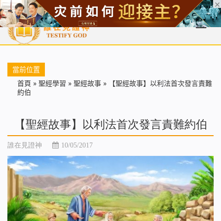
首頁
每日靈糧
天國福音
基督徒見證
信仰解答
聖經
當前位置
首頁
»
聖經學習
»
聖經故事
»
【聖經故事】以利法首次發言責難
約伯
【聖經故事】以利法首次發言責難約伯
誰在見證神
10/05/2017