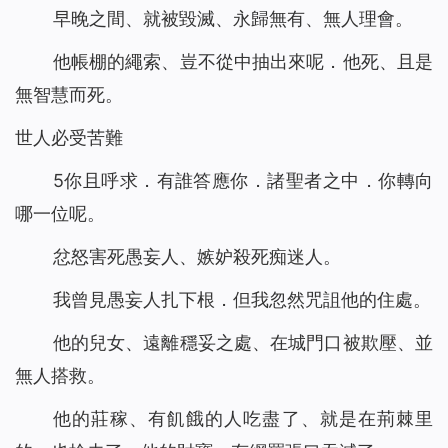
早晚之間、就被毀滅、永歸無有、無人理會。
他帳棚的繩索、豈不從中抽出來呢．他死、且是
無智慧而死。
世人必受苦難
5你且呼求．有誰答應你．諸聖者之中．你轉向
哪一位呢。
忿怒害死愚妄人、嫉妒殺死痴迷人。
我曾見愚妄人扎下根．但我忽然咒詛他的住處。
他的兒女、遠離穩妥之處、在城門口被欺壓、並
無人搭救。
他的莊稼、有飢餓的人吃盡了、就是在荊棘里