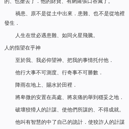
的、也搶去了．他的財寶、有網羅張口吞滅了。
禍患、原不是從土中出來．患難、也不是從地裡
發生．
人生在世必遇患難、如同火星飛騰。
人的指望在乎神
至於我、我必仰望神、把我的事情托付他．
他行大事不可測度、行奇事不可勝數．
降雨在地上、賜水於田裡．
將卑微的安置在高處、將哀痛的舉到穩妥之地．
破壞狡猾人的計謀、使他們所謀的、不得成就。
他叫有智慧的中了自己的詭計．使狡詐人的計謀