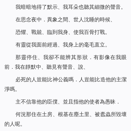
我暗暗地得了默示、我耳朵也聽其細微的聲音。
在思念夜中．異象之間、世人沈睡的時候、
恐懼、戰兢、臨到我身、使我百骨打戰。
有靈從我面前經過、我身上的毫毛直立。
那靈停住、我卻不能辨其形狀．有影像在我眼
前．我在靜默中、聽見有聲音、說、
必死的人豈能比神公義嗎．人豈能比造他的主潔
淨嗎。
主不信靠他的臣僕、並且指他的使者為愚昧．
何況那住在土房、根基在塵土里、被蠹蟲所毀壞
的人呢。