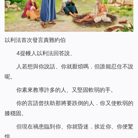
以利法首次發言責難約伯
4提幔人以利法回答說、
人若想與你說話、你就厭煩嗎．但誰能忍住不說
呢。
你素來教導許多的人、又堅固軟弱的手。
你的言語曾扶助那將要跌倒的人．你又使軟弱的
膝穩固。
但現在禍患臨到你、你就昏迷．挨近你、你便驚
惶。