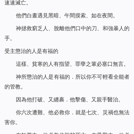
速速滅亡。
他們白晝遇見黑暗、午間摸索、如在夜間。
神拯救窮乏人、脫離他們口中的刀、和強暴人的
手。
受主懲治的人是有福的
這樣、貧寒的人有指望、罪孽之輩必塞口無言。
神所懲治的人是有福的．所以你不可輕看全能者
的管教。
因為他打破、又纏裹．他擊傷、又親手醫治。
你六次遭難、他必救你．就是七次、災禍也無法
害你。