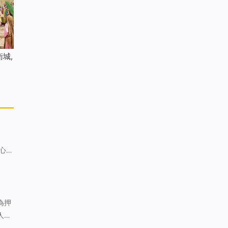
城,
心。
證你
為押
刀劍