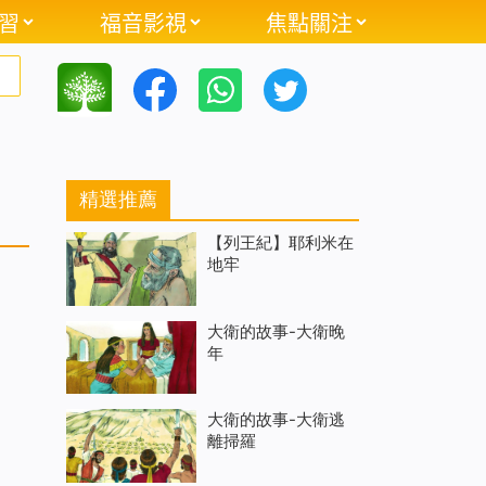
習
福音影視
焦點關注
精選推薦
【列王紀】耶利米在
地牢
大衛的故事-大衛晚
年
大衛的故事-大衛逃
離掃羅