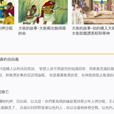
和押沙龍
大衛的故事-大衛兩次饒掃羅
大衛的故事-抬約櫃入大衛
的命
大衛鼓樂讚美耶和華神
責約伯自義
15提幔人以利法回答說、 智慧人豈可用虛空的知識回答、用東風充滿肚腹
話、和無濟於事的言語理論呢。 你是廢棄敬畏的意、在神面前阻止敬虔的
、你選用詭詐人的舌頭。 你自己的口定你有罪、並非是我．你自己的嘴見
個被生的人嗎…
龍敗亡
王囑咐約押、亞比篩、以太說：你們要為我的緣故寬待那少年人押沙龍。王
人，在以法蓮樹林裡交戰。以色列人敗
那日陣亡的甚多，共有二萬人。因為在那裡四面打仗，死於樹林的比死於