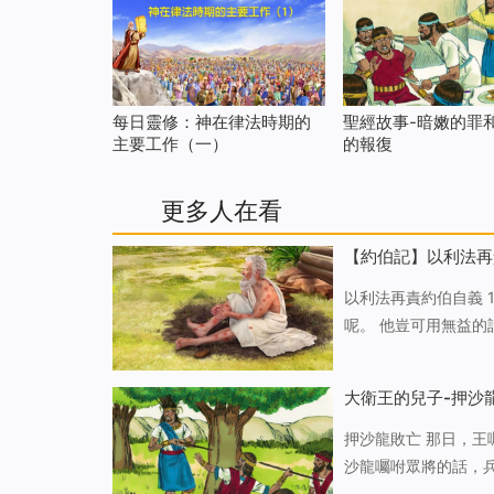
每日靈修：神在律法時期的
聖經故事-暗嫩的罪
主要工作（一）
的報復
更多人在看
【約伯記】以利法再
以利法再責約伯自義 
呢。 他豈可用無益的
你的罪孽指教你的口
的不是。 你豈是頭一
大衛王的兒子-押沙
押沙龍敗亡 那日，
沙龍囑咐眾將的話，兵都聽見了。 兵就出到田野迎著以色列
在大衛的僕人面前；