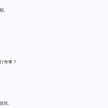
願。
行奇事？
居民。