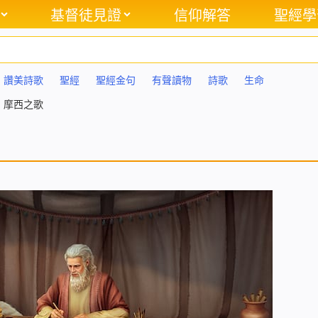
基督徒見證
信仰解答
聖經學
讚美詩歌
聖經
聖經金句
有聲讀物
詩歌
生命
】摩西之歌