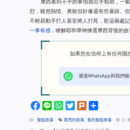
摩西看到不平的事情就出手相助，一
烈，雖然熱情、勇敢但好像還有些暴躁。
不輕易動手打人甚至將人打死，那這兩處
一事有感
，
瞭解耶和華神揀選摩西背後的故
如果您在信仰上有任何困
通過WhatsApp與我們聊
Facebook
Line
WhatsApp
Twitter
Plurk
分
享
聖經故事
摩西的故事
,
舊約聖經故事
11 