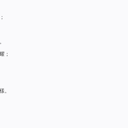
；
。
耀；
樣。