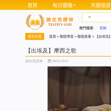
首頁
每日靈糧
天國福音
熱門搜索:
耶穌
當前位置
首頁
»
聖經學習
»
聖經故事
»
【出埃及
【出埃及】摩西之歌
誰在見證神
08/01/2016