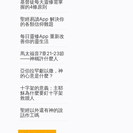
基督徒每天靈修需掌
握的4條原則
聖經易讀App 解決你
的各類信仰難題
每日靈修App 重新改
善你的靈生活
馬太福音7章21-23節
——神稱許什麼人
亞伯拉罕獻以撒，神
的心意是什麼？
十字架的意義：主耶
穌為什麼要釘十字架
救贖人
聖經以外還有神的說
話作工嗎