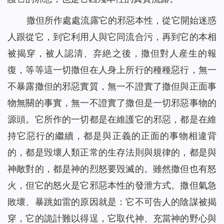
撒但所作處處流露它的邪惡本性，從它開始迷惑
人跟從它，到它利用人與它同流合污，再到它的本相
被揭穿，被人認清、弃絶之後，撒但對人産生的報
復，等等這一切撒但在人身上所行的種種惡行，無一
不暴露撒但的邪惡實質，無一不證實了撒但與正面事
物無關的事實，無一不證實了撒但是一切邪惡事物的
源頭。它所作的一切都是在維護它的邪惡，都是在維
持它惡行的繼續，都是與正義的正面的事物相違背
的，都是毁壞人類正常的生存法則與規律的，都是與
神敵對的，都是神的烈怒要毁滅的。雖然撒但也有怒
火，但它的怒火是它邪惡本性的發泄方式。撒但氣急
敗壞、暴跳如雷的原因就是：它不可告人的陰謀被揭
穿，它的詭計難以得逞，它取代神、充當神的野心與