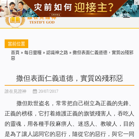
首頁
每日靈糧
天國福音
基督徒見證
信仰解答
聖經
當前位置
首頁
»
每日靈糧
»
認識神之路
»
撒但表面仁義道德，實質凶殘邪
惡
撒但表面仁義道德，實質凶殘邪惡
誰在見證神
20/07/2017
撒但欺世盗名，常常把自己樹立為正義的先鋒、
正義的榜樣，它打着維護正義的旗號殘害人，吞吃人
的靈魂，用各種手段麻痹人、迷惑人、教唆人，目的
是為了讓人認同它的惡行，隨從它的惡行，與它一同