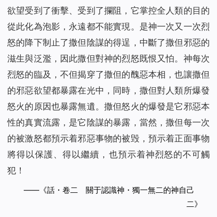
欲望受到了衝擊、受到了攔阻，它掌控全人類的目的
從此化為泡影，永遠都不能實現。是神一次又一次烈
怒的降下制止了撒但陰謀的得逞，中斷了撒但邪惡的
滋生與泛濫，因此撒但對神的烈怒既恨又怕。神每次
烈怒的臨及，不但揭穿了撒但的醜惡本相，也讓撒但
的邪惡欲望都暴露在光中，同時，撒但對人類所爆發
怒火的原因也暴露無遺。撒但怒火的爆發是它邪惡本
性的真實流露，是它陰謀的暴露，當然，撒但每一次
的被激怒都預示着邪惡事物的被毁，預示着正面事物
將得以保護、得以繼續，也預示着神烈怒的不可觸
犯！
——《話・卷二 關于認識神・獨一無二的神自己
二》