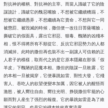
對抗神的權柄、對抗神的主宰。而當人識破了它的陰
謀詭計，識破它的醜惡嘴臉，不想被它繼續糟蹋，不
想被它繼續愚弄，不想繼續為它賣命，不想與它一同
被懲罰、被毁滅的時候，撒但便一改往日菩薩嘴臉，
撕破它的假面具，露出它邪惡、狠毒、醜陋的凶殘本
相，恨不得將所有不順從它、反抗它邪惡勢力的人都
消滅掉。此時的撒但再也裝不出一副讓人可信賴的正
人君子的模樣，取而代之的是它原本隱藏在那張「假
羊皮」下醜陋的惡魔本相。撒但的陰謀一旦敗露，它
的本相一旦被揭穿，它便暴跳如雷、獸性大發，它殘
害人、吞吃人的欲望便變本加厲，因它被人的醒悟而
激怒，被人嚮往自由、嚮往光明、挣脱撒但牢籠的心
願而對人産生了强烈的報復。它的暴跳如雷是為了維
護它的邪惡，也是它凶殘本性的真實流露。