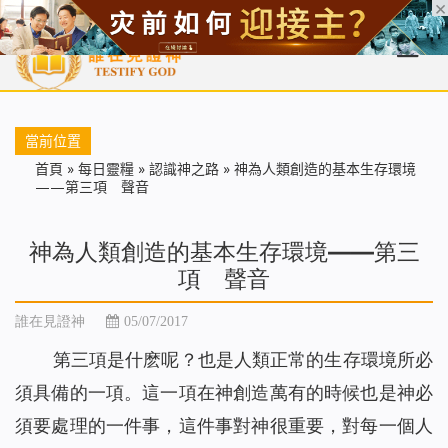
首頁
每日靈糧
天國福音
基督徒見證
信仰解答
聖經
當前位置
首頁
»
每日靈糧
»
認識神之路
»
神為人類創造的基本生存環境
——第三項 聲音
神為人類創造的基本生存環境——第三
項 聲音
誰在見證神
05/07/2017
第三項是什麽呢？也是人類正常的生存環境所必
須具備的一項。這一項在神創造萬有的時候也是神必
須要處理的一件事，這件事對神很重要，對每一個人