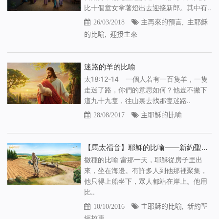
比十個童女拿著燈出去迎接新郎。其中有..
26/03/2018
主再來的預言
,
主耶穌
的比喻
,
迎接主來
迷路的羊的比喻
太18:12-14 一個人若有一百隻羊，一隻
走迷了路，你們的意思如何？他豈不撇下
這九十九隻，往山裏去找那隻迷路..
28/08/2017
主耶穌的比喻
【馬太福音】耶穌的比喻——新約聖經故事
撒種的比喻 當那一天，耶穌從房子里出
來，坐在海邊。有許多人到他那裡聚集，
他只得上船坐下，眾人都站在岸上。他用
比..
10/10/2016
主耶穌的比喻
,
新約聖
經故事