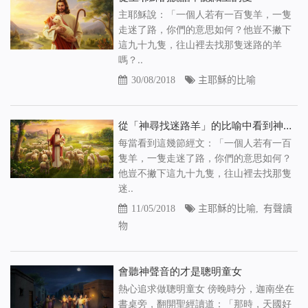
主耶穌說：「一個人若有一百隻羊，一隻
走迷了路，你們的意思如何？他豈不撇下
這九十九隻，往山裡去找那隻迷路的羊
嗎？..
30/08/2018
主耶穌的比喻
從「神尋找迷路羊」的比喻中看到神對人類的愛惜（有聲讀物）
每當看到這幾節經文：「一個人若有一百
隻羊，一隻走迷了路，你們的意思如何？
他豈不撇下這九十九隻，往山裡去找那隻
迷..
11/05/2018
主耶穌的比喻
,
有聲讀
物
會聽神聲音的才是聰明童女
熱心追求做聰明童女 傍晚時分，迦南坐在
書桌旁，翻開聖經讀道：「那時，天國好