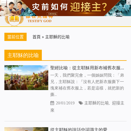
首頁
每日靈糧
天國福音
基督徒見證
信仰解答
聖經
當前位置
首頁
»
主耶穌的比喻
主耶穌的比喻
聖經比喻：從主耶穌用新布補舊衣服的比喻中得到新亮光
一天，我們聚完會，一個姊妹問我：「弟
兄，主耶穌說：『沒有人把新衣服撕下一
塊來補在舊衣服上，若是這樣，就把新的
撕..
20/01/2019
主耶穌的比喻
,
迎接主
來
從主耶穌的說話中認識主的愛