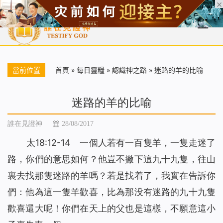
首頁
每日靈糧
天國福音
基督徒見證
信仰解答
聖經
當前位置
首頁
»
每日靈糧
»
認識神之路
»
迷路的羊的比喻
迷路的羊的比喻
誰在見證神
28/08/2017
太18:12-14 一個人若有一百隻羊，一隻走迷了
路，你們的意思如何？他豈不撇下這九十九隻，往山
裏去找那隻迷路的羊嗎？若是找着了，我實在告訴你
們：他為這一隻羊歡喜，比為那没有迷路的九十九隻
歡喜還大呢！你們在天上的父也是這樣，不願意這小