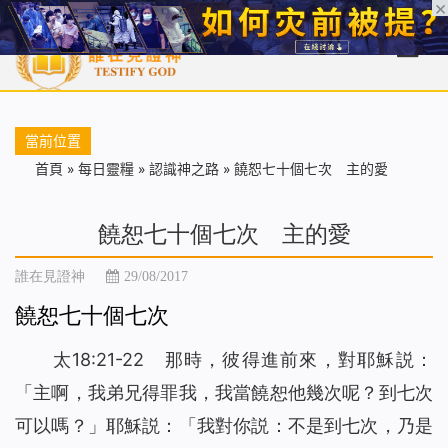
首頁
每日靈糧
天國福音
基督徒見證
信仰解答
聖經
當前位置
首頁
»
每日靈糧
»
認識神之路
»
饒恕七十個七次 主的愛
饒恕七十個七次 主的愛
誰在見證神
29/08/2017
饒恕七十個七次
太18:21-22 那時，彼得進前來，對耶穌説：
「主啊，我弟兄得罪我，我當饒恕他幾次呢？到七次
可以嗎？」耶穌説：「我對你説：不是到七次，乃是