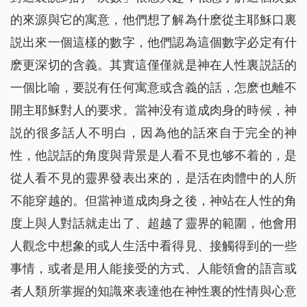
的來源與它的寓意，他們想了解為什麽從主耶穌口裏
説出來一個這樣的數字，他們認為這個數字必定有什
麽更深切的含義。其實這僅僅就是神在人性裏説話的
一個比喻，要説有任何寓意或含義的話，怎麽也離不
開主耶穌對人的要求。當神没有道成肉身的時候，神
説的很多話人不明白，因為他的話來自于完全的神
性，他説話的角度與背景是人看不見也够不着的，是
從人看不見的靈界發表出來的，是活在肉體中的人所
不能穿越的。但當神道成肉身之後，神站在人性的角
度上與人對話就走出了、超越了靈界的範圍，他會用
人觀念中想象的或人生活中看得見、接觸得到的一些
事情，或者是用人能接受的方式、人能領會的語言或
者人類所掌握的知識來表達他在神性裏的性情與心意