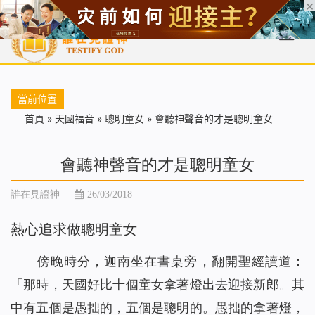
首頁
每日靈糧
天國福音
基督徒見證
信仰解答
聖經
當前位置
首頁
»
天國福音
»
聰明童女
»
會聽神聲音的才是聰明童女
會聽神聲音的才是聰明童女
誰在見證神
26/03/2018
熱心追求做聰明童女
傍晚時分，迦南坐在書桌旁，翻開聖經讀道：
「
那時，天國好比十個童女拿著燈出去迎接新郎。其
中有五個是愚拙的，五個是聰明的。愚拙的拿著燈，