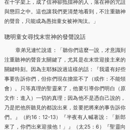
在十字架上，成了信神卻抵擋神的人，落在神的咒詛
與懲罰之中。這也讓我們更清楚地看到，不注重聽神
的聲音，只能成為愚拙童女被神淘汰。」
聰明童女尋找末世神的發聲說話
章弟兄連忙說道：「聽你們這麼一說，才意識到
注重聽神的聲音太關鍵了，尤其是在末世迎接主來的
關鍵時刻。因為主耶穌說過這樣的話：『
我還有好些
事要告訴你們，但你們現在擔當不了
（或作：不能領
會）
。只等真理的聖靈來了，他要引導你們明白
（原
文作：進入）
一切的真理；因為他不是憑自己說的，
乃是把他所聽見的都說出來，並要把將來的事告訴你
們。』
（約16：12-13）『
半夜有人喊著說：「新郎
來了，你們出來迎接他！」
』（太25：6）『
聖靈向