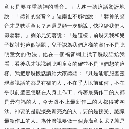
童女是要注重聽神的聲音。」大夥一聽這話驚訝地
說：「聽神的聲音？」迦南也不解地說：「聽神的聲
音才是聰明童女？這還是頭一次聽說，快說給我們大
夥聽聽。」劉弟兄笑著說：「是這樣，前幾天我和兒
子探討起這個話題，兒子認為我們這樣的實行不是聰
明童女的做法，他
在
一個福音網上找了幾段話給我
看，看後我才認識到聰明童女的確並不是咱們想的這
樣。我把那幾段話讀給大家聽聽：『
凡是能順服聖靈
現實說話的都是有福的人，不在乎人以前如何，不在
乎以前聖靈怎麼在人身上作工，得著最新作工的人都
是最有福的人，今天跟不上最新作工的人都得被淘
汰。神要的是能接受新亮光的人，要的是接受、認識
最新作工的人。為什麼說要做一個貞
潔
童女呢？就是