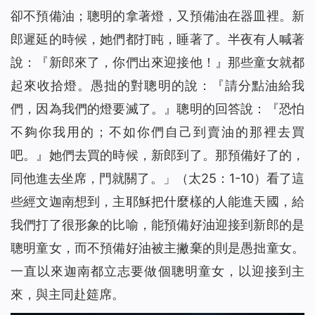
卻不預備油；聰明的拿著燈，又預備油在器皿裡。新
郎遲延的時候，她們都打盹，睡著了。半夜有人喊著
說：『新郎來了，你們出來迎接他！』那些童女就都
起來收拾燈。愚拙的對聰明的說：『請分點油給我
們，因為我們的燈要滅了。』聰明的回答說：『恐怕
不夠你我用的；不如你們自己到賣油的那裡去買
吧。』她們去買的時候，新郎到了。那預備好了的，
同他進去坐席，門就關了。」
（太25：1-10）看了這
些經文迦南想到，主耶穌把什麼樣的人能進天國，給
我們打了很形象的比喻，能預備好油迎接到新郎的是
聰明童女，而不預備好油被主撇棄的則是愚拙童女。
一直以來迦南都立志要做個聰明童女，以迎接到主
來，與主同赴筵席。