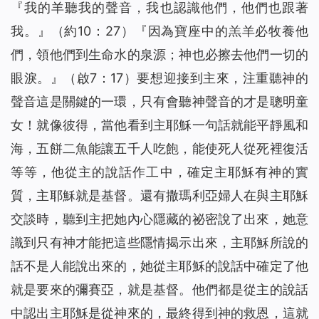
『
我的羊聽我的聲音，我也認識他們，他們也跟著
我。』
（約10：27）『
因為寶座中的羔羊必牧養他
們，領他們到生命水的泉源；神也必擦去他們一切的
眼淚。』
（啟7：17）要想迎接到主來，注重聽神的
聲音這是關鍵的一環，只有會聽神聲音的才是聰明童
女！就像彼得，當他看到主耶穌一句話就能平靜風和
海，五餅二魚能讓五千人吃飽，能使死人從死裡復活
等等，他從主的說話作工中，確定主耶穌有神的實
質，主耶穌就是基督。還有撒瑪利亞婦人在與主耶穌
交談時，聽到主把她內心隱藏的祕密說了出來，她意
識到只有神才能把這些隱情揭示出來，主耶穌所說的
話不是人能說出來的，她從主耶穌的說話中確定了他
就是要來的彌賽亞，就是基督。他們都是從主的說話
中認出主耶穌是從神來的，最終得到神的救恩，這就