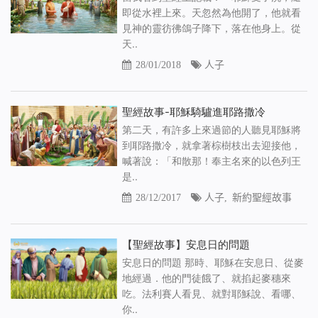
即從水裡上來。天忽然為他開了，他就看
見神的靈彷彿鴿子降下，落在他身上。從
天..
28/01/2018
人子
聖經故事-耶穌騎驢進耶路撒冷
第二天，有許多上來過節的人聽見耶穌將
到耶路撒冷，就拿著棕樹枝出去迎接他，
喊著說：「和散那！奉主名來的以色列王
是..
28/12/2017
人子
,
新約聖經故事
【聖經故事】安息日的問題
安息日的問題 那時、耶穌在安息日、從麥
地經過．他的門徒餓了、就掐起麥穗來
吃。法利賽人看見、就對耶穌說、看哪、
你..