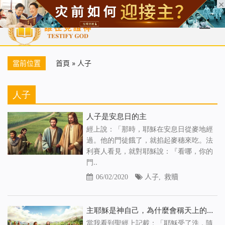
首頁
每日靈糧
天國福音
基督徒見證
信仰解答
聖經
當前位置
首頁
»
人子
人子
人子是安息日的主
經上說：「那時，耶穌在安息日從麥地經
過。他的門徒餓了，就掐起麥穗來吃。法
利賽人看見，就對耶穌說：『看哪，你的
門..
06/02/2020
人子
,
救贖
主耶穌是神自己，為什麼會稱天上的神為父呢？
當我看到聖經上記載：「耶穌受了洗，隨