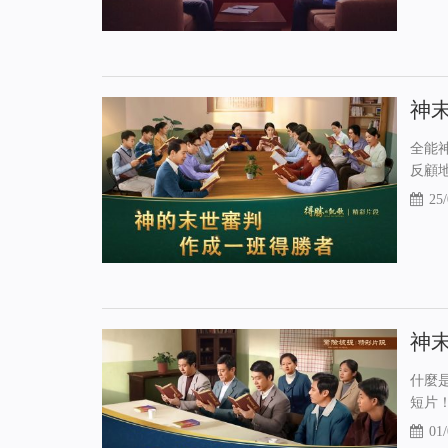
神
全能
反顧
25/
神
什麼
短片！
01/