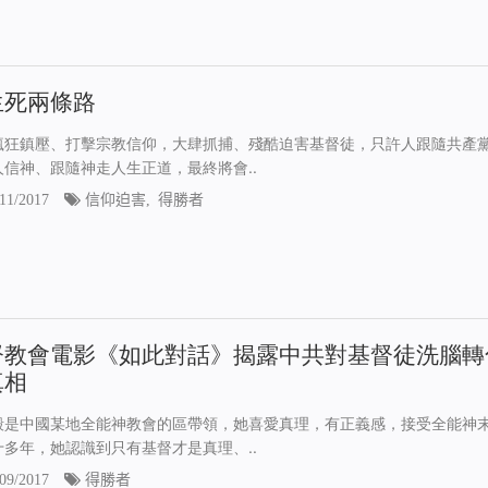
生死兩條路
瘋狂鎮壓、打擊宗教信仰，大肆抓捕、殘酷迫害基督徒，只許人跟隨共產
人信神、跟隨神走人生正道，最終將會..
11/2017
信仰迫害
,
得勝者
督教會電影《如此對話》揭露中共對基督徒洗腦轉
真相
毅是中國某地全能神教會的區帶領，她喜愛真理，有正義感，接受全能神
十多年，她認識到只有基督才是真理、..
09/2017
得勝者