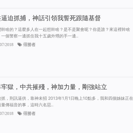
共逼迫抓捕，神話引領我誓死跟隨基督
們幹啥的？這麼多人在一起想幹啥？是不是聚會呢？你是誰？來這裡幹啥
」一個警察一邊抓住我十五歲外甥的手一邊..
07/2018
得勝者
年牢獄，中共摧殘，神加力量，剛強站立
抓，刑訊逼供，靠神未招 2013年1月1日晚上10點多，我和四個姊妹正
商量傳福音的事，這時六名惡..
07/2018
得勝者