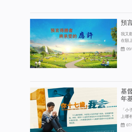
預
我又
在額
09/
基
年
「小
上哪
07/