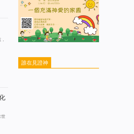
黨，
誰在見證神
化
末世