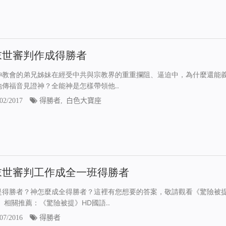
末世審判作成得勝者
神教會的弟兄姊妹在經受中共與宗教界的重重攔阻、逼迫中，為什麼還能
地傳福音見證神？全能神是怎樣帶領他..
02/2017
得勝者
,
白色大寶座
末世審判工作成全一班得勝者
是得勝者？神怎麼成全得勝者？這裡有您想要的答案，敬請觀看《驚險被
 相關推薦：《驚險被提》HD國語..
07/2016
得勝者