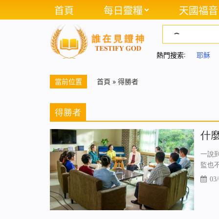
首頁
每日靈糧
天國福音
熱門搜索:
耶穌
當前位置
首頁
»
得勝者
得勝者
什
一說
監也
03/