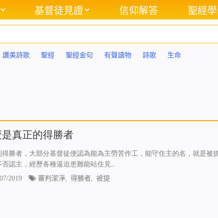
基督徒見證
信仰解答
聖經學
讚美詩歌
聖經
聖經金句
有聲讀物
詩歌
生命
麼是真正的得勝者
到得勝者，大部分基督徒便認為能為主勞苦作工，能守住主的名，就是被
不否認主，經歷各種逼迫患難能站住見..
07/2019
審判潔淨
,
得勝者
,
被提