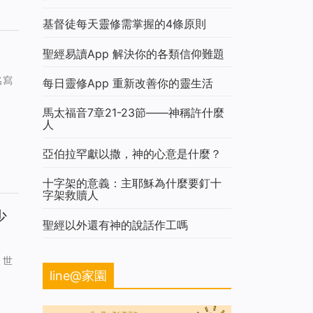
基督徒每天靈修需掌握的4條原則
聖經易讀App 解決你的各類信仰難題
名寫
每日靈修App 重新改善你的靈生活
馬太福音7章21-23節——神稱許什麼
人
亞伯拉罕獻以撒，神的心意是什麼？
十字架的意義：主耶穌為什麼要釘十
字架救贖人
少
聖經以外還有神的說話作工嗎
！世
line@家園