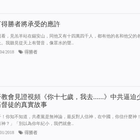
言得勝者將承受的應許
觀看，見羔羊站在錫安山，同他又有十四萬四千人，都有他的名和他父的
上。我聽見從天上有聲音，像眾水的聲..
04/2018
得勝者
督教會見證視頻《你十七歲，我去……》中共逼迫
基督徒的真實故事
子！你知不知道，共產黨是無神論，最反對人信神，在中國，你信什麼神
有神？」「別以為你年紀小，我們就會..
01/2018
得勝者