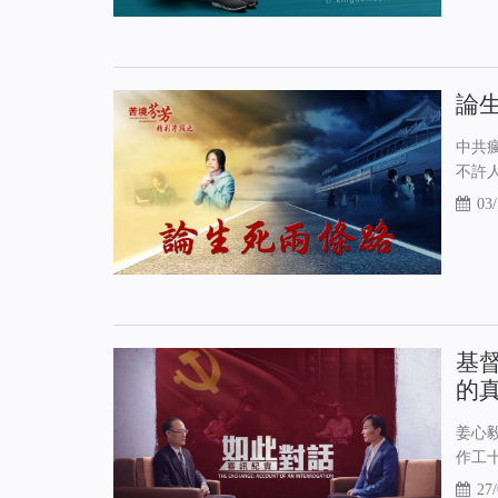
論
中共
不許
03/
基
的
姜心
作工
27/