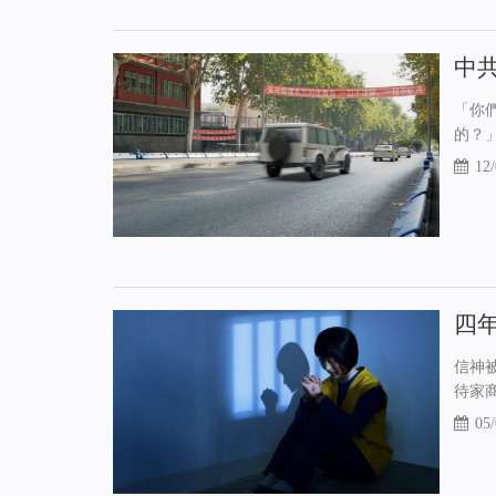
中
「你
的？
12/
四
信神被
待家
05/