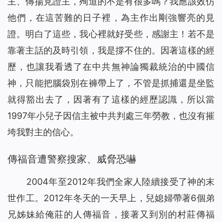
主、傳揚見證主，殉道的不是有很多嗎？我應該效仿
他們，在這苦難的日子裡，為主作出剛強響亮的見
證。明白了這些，我心裡就好受些，感謝主！若不是
靠著主話的及時引領，我是撐不住的。因著這樣的經
歷，也讓我看透了在中共無神論獨裁統治的中國信
神，只能把腦袋別在褲帶上了，不管是抓捕還是坐監
就得豁出去了，因著有了這樣的經歷認識，所以當
1997年小兒子因信主被中共判處三年勞教，也沒有摧
垮我對主的信心。
傳福音遭警察搜家、威脅恐嚇
2004年至2012年我們全家人陸續接受了神的末
世作工。2012年冬天的一天早上，兒媳婦帶著6個弟
兄姊妹給俺莊的人傳福音，接著又到別的村莊傳福