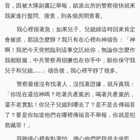
音，因被大隊副書記舉報，鎮派出所的警察很快就來
我家進行盤問、搜查，到各個房間查看。
我心裡很著急：如果兒子、兒媳婦這時回來肯定
會被抓，那該怎麼辦？我只有在心裡向神禱告：「神
啊！我把今天突然臨到這事交託給你，無論你怎麼作
我都順服，中共警察再猖獗也在你手中，願你保守我
兒子和兒媳……」禱告後，我心裡平靜了很多。
警察最後沒有找著人，沒找著證據，就斥責我：
「你現在還信神嗎？吃著共產黨的，喝著共產黨的，
還不老實點！你兒子兒媳到哪去了？是不是去傳福音
了？要是你知道他們在哪裡傳福音不舉報，你就是犯
窩藏罪！」
我聽後心裡有點害怕，擔心他們把我抓去坐監，