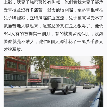
上戳，我兒子強忍著沒有叫喊，他們看我大兒子能承
受電棍並沒有多痛苦，就命他張開嘴，拿起電棍就往
兒子嘴裡戳，立時滿嘴鮮血直流，兒子被電得受不了
就痛苦地大喊起來，這些惡警實在是太狠毒了。他們
8個人有的被拘留一個月，有的被拘留兩個月，沒錢
警察就是不放人，他們8個人總計花了一萬八千多元
才被釋放。