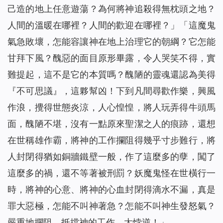
己造的地上任意遊蕩？為何將神追殺得無枕頭之地？
人間的溫暖在哪裡？人間的歡迎在哪裡？
」「
這魔鬼
氣急敗壞，怎能容讓神在地上治理它的朝綱？它怎能
甘拜下風？醜惡的面目原形畢露，令人哭笑不得，實
難提起，這不是它的本質嗎？醜陋的靈魂還認為美得
『不可思議』，這夥幫凶！下到凡間尋歡作樂，興風
作浪，攪得世態炎涼，人心惶惶，將人玩弄得牛頭馬
面，醜陋不堪，沒有一點原來聖潔之人的痕跡，還想
在世稱雄作霸，將神的工作攔阻得幾乎寸步難行，將
人封閉得猶如銅牆鐵壁一般，作了這麼多的孽，闖了
這麼多的禍，還不等著被刑罰？妖魔鬼怪在世橫行一
時，將神的心意、將神的心血封閉得滴水不漏，真是
罪大惡極，怎能不叫神著急？怎能不叫神生發怒氣？
嚴重地攔阻、抵擋神的工作，太悖逆！
」