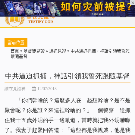
首頁
每日靈糧
天國福音
基督徒見證
信仰解答
聖經
當前位置
首頁
»
基督徒見證
»
逼迫見證
»
中共逼迫抓捕，神話引領我誓死
跟隨基督
中共逼迫抓捕，神話引領我誓死跟隨基督
誰在見證神
12/07/2018
「你們幹啥的？這麼多人在一起想幹啥？是不是
聚會呢？你是誰？來這裡幹啥的？」一個警察一邊抓
住我十五歲外甥的手一邊吼道，當時就把我外甥嚇矇
了。我妻子趕緊回答道：「這些都是我親戚，他是我