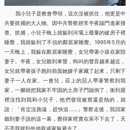
我小兒子是教會帶領，這次沒被抓住，他更是中
共要抓捕的大人物。因中共警察經常半夜踹門進家搜
查、抓捕，小兒子晚上就躲到河壩上廢棄的破房子裡
睡覺，我就躲到了不信的鄰居家睡覺。1995年5月的
一天晚上，我躲在鄰居家睡覺，女兒帶著小孩在家陪
妻子。半夜，女兒聽到車聲，狗叫的聲音越來越近，
女兒就帶著孩子跑到前面她嫂子家藏了起來，只剩下
妻子一人在家。一會兒，莊上的惡人帶著警察到我
家，一腳就把我家不牢固的土房子門踹倒了，衝到屋
裡沒找到我和小兒子，他們發現被窩還是熱的，就
說：「肯定沒跑遠，趕快追……」警察走後，我回家
聽到妻子說的這一幕，覺得家裡實在呆不下去了，天
不亮我就到外地親戚家躲避去了。