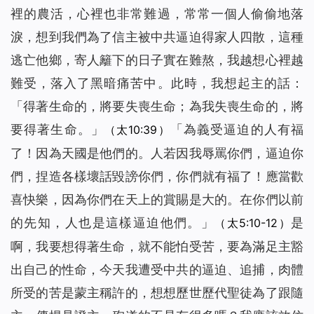
裡的農活，心裡也非常難過，常常一個人偷偷地落
淚，想到我們為了信主被中共逼迫得家人四散，這種
逃亡他鄉，寄人籬下的日子實在難熬，我越想心裡越
難受，落入了黑暗痛苦中。此時，我想起主的話：
「
得著生命的，將要失喪生命；為我失喪生命的，將
要得著生命。
」
「
為義受逼迫的人有福
（太10:39）
了！因為天國是他們的。人若因我辱罵你們，逼迫你
們，捏造各樣壞話毀謗你們，你們就有福了！應當歡
喜快樂，因為你們在天上的賞賜是大的。在你們以前
的先知，人也是這樣逼迫他們。
」
是
（太5:10-12）
啊，我要想得著生命，就不能怕受苦，要為滿足主豁
出自己的性命，今天我遭受中共的逼迫、追捕，肉體
所受的苦是蒙主稱許的，想想歷世歷代聖徒為了跟隨