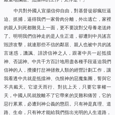
中共對外國人宣揚信仰自由，對基督徒卻瘋狂逼
迫、抓捕，逼得我們一家骨肉分離，外出逃亡，家裡
的親人到死都難見上一面，更不要說對父母養老送終
了。明明我們信神走的是人生正道，卻遭到中共謠言
毀謗攻擊，就連那些不信的鄰居、親人也被中共的謠
言迷惑，譏諷、誹謗信神之人，跟著中共一起抵擋
神、否認神。中共千方百計地用盡各種手段逼迫我們
信神的人，攪擾打岔神拯救人類的經營計劃工作，讓
我看透中共就是抵擋神、仇恨神的惡魔集團，誓與它
不共戴天。它逆天而行、對抗上天，只要它掌權一
天，中國人民就脫離不了它帶來的災難和痛苦，它的
惡行累累，必遭到神公義的懲罰。只有神是真理、道
路、生命，只有神才能給我們指出光明的人生道路，