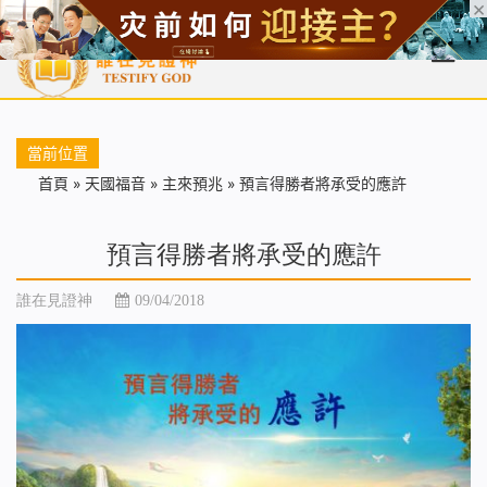
首頁
每日靈糧
天國福音
基督徒見證
信仰解答
聖經
當前位置
首頁
»
天國福音
»
主來預兆
»
預言得勝者將承受的應許
預言得勝者將承受的應許
誰在見證神
09/04/2018