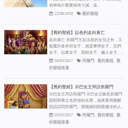
初神為什麼要頒布十誡，這..
22/08/2018
舊約聖經
【舊約聖經】以色列走向衰亡
走向衰亡 所羅門王在法老的女兒之外，又
寵愛許多外邦女子，就是摩押女子、亞捫
女子、以東女子、西頓女子、赫人女子。..
04/03/2017
所羅門
,
舊約聖經
,
舊
約聖經故事
【舊約聖經】示巴女王拜訪所羅門
示巴女王拜訪所羅門 示巴女王聽見所羅門
因耶和華之名所得的名聲，就來要用難解
的話試問所羅門。跟隨她到耶路撒冷的人..
03/03/2017
所羅門
,
舊約聖經
,
舊
約聖經故事