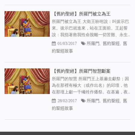
【舊約聖經】所羅門被立為王
所羅門被立為王 大衛王吩咐說：叫拔示巴
來。拔示巴就進來，站在王面前。王起誓
說：我指著救我性命脫離一切苦難、永生..
01/03/2017
所羅門
,
舊約聖經
,
舊
約聖經故事
【舊約聖經】所羅門智慧斷案
所羅門的智慧 所羅門王上基遍去獻祭；因
為在那裡有極大（或作出名）的邱壇，他
在那壇上獻一千犧牲作燔祭。在基遍，夜..
28/02/2017
所羅門
,
舊約聖經
,
舊
約聖經故事