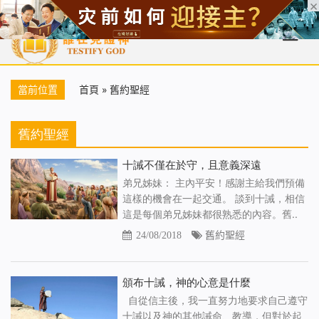
首頁
每日靈糧
天國福音
基督徒見證
信仰解答
聖經
當前位置
首頁
»
舊約聖經
舊約聖經
十誡不僅在於守，且意義深遠
弟兄姊妹： 主內平安！感謝主給我們預備
這樣的機會在一起交通。 談到十誡，相信
這是每個弟兄姊妹都很熟悉的內容。舊..
24/08/2018
舊約聖經
頒布十誡，神的心意是什麼
自從信主後，我一直努力地要求自己遵守
十誡以及神的其他誡命、教導，但對於起