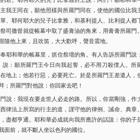
我主我王同在，願他照樣與所羅門同在，使他的國位比我
拿單、耶何耶大的兒子比拿雅，和基利提人、比利提人都
。祭司撒督就從帳幕中取了盛膏油的角來，用膏膏所羅門
跟隨他上來，且吹笛，大大歡呼，聲音震地。
事奉耶和華的帳幕里，抓住祭壇的角。有人告訴所羅門說
，說：願所羅門王今日向我起誓，必不用刀殺僕人。所
落在地上；他若行惡，必要死亡。於是所羅門王差遣人，
拜；所羅門對他說：你回家去吧！
羅門說：我現在要走世人必走的路。所以，你當剛強，作
摩西律法上所寫的行主的道，謹守他的律例、誡命、典章
去，盡都亨通。耶和華必成就向我所應許的話說：你的子
我面前，就不斷人坐以色列的國位。