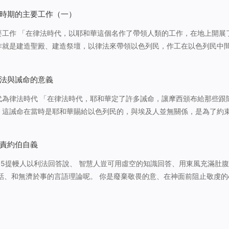
時期的主要工作（一）
要工作 「在律法時代，以耶和華這個名作了帶領人類的工作，在地上開展
作就是建造聖殿、建造祭壇，以律法來帶領以色列民，作工在以色列民中
是在地上開展他工作的根據地，以此根據地來擴展以色列以外的工作，就
，以後的人逐漸都知道耶…
法與誡命的意義
了許多誡命，讓摩西頒布給那些跟隨他
，這誡命在當時是耶和華賜給以色列民的，與埃及人並無關係，是為了約
要求他們，是否守安息日，是否孝敬父母，是否拜偶像等等，以這些為原
在他們中間或者有耶…
責約伯自義
15提幔人以利法回答說、 智慧人豈可用虛空的知識回答、用東風充滿肚腹
話、和無濟於事的言語理論呢。 你是廢棄敬畏的意、在神面前阻止敬虔的
、你選用詭詐人的舌頭。 你自己的口定你有罪、並非是我．你自己的嘴見
個被生的人嗎…