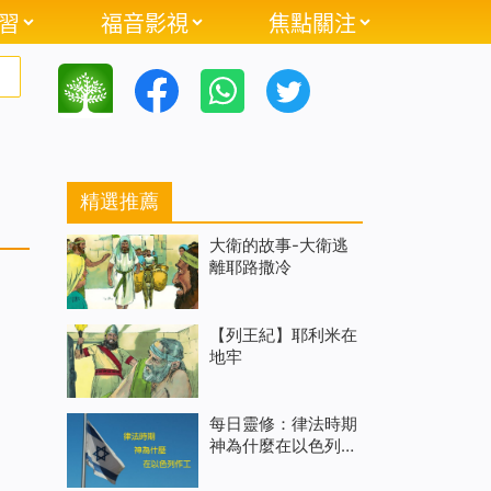
習
福音影視
焦點關注
精選推薦
大衛的故事-大衛逃
離耶路撒冷
【列王紀】耶利米在
地牢
每日靈修：律法時期
神為什麼在以色列作
工