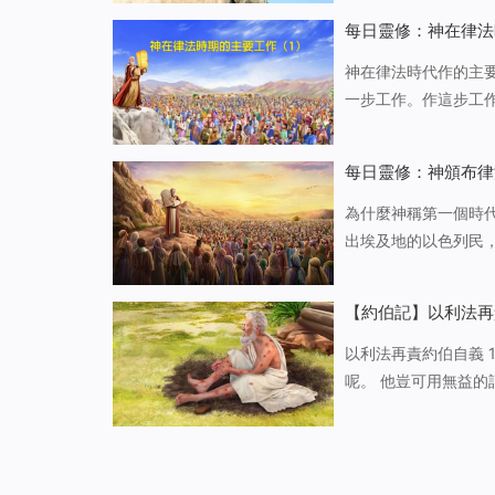
書籍，在查找的過…
每日靈修：神在律法
神在律法時代作的主
一步工作。作這步工
帶領以色列民，也就
以色列開始往外擴展
每日靈修：神頒布律
為什麼神稱第一個時代為律法時代 「在律法時代，耶和華定
出埃及地的以色列民
色列人的，以誡命來
定為罪或被稱為義。
【約伯記】以利法再
以利法再責約伯自義 
呢。 他豈可用無益的
你的罪孽指教你的口
的不是。 你豈是頭一