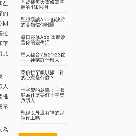
基督徒每天靈修需掌
和益
握的4條原則
穿的
聖經易讀App 解決你
你同
的各類信仰難題
基拉
每日靈修App 重新改
善你的靈生活
和華
頭見
馬太福音7章21-23節
——神稱許什麼人
亞伯拉罕獻以撒，神
說：
的心意是什麼？
眾人
十字架的意義：主耶
穌為什麼要釘十字架
要推
救贖人
拔示
聖經以外還有神的說
話作工嗎
人為