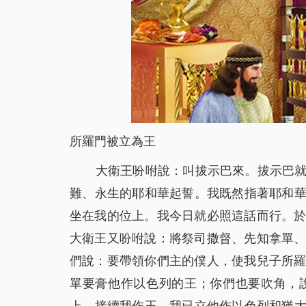
所羅門被立為王
大衛王吩咐說：叫拔示巴來。拔示巴
難、永生的耶和華起誓。我既然指著耶和
坐在我的位上。我今日就必照這話而行。
大衛王又吩咐說：將祭司撒督、先知拿單
們說：要帶領你們主的僕人，使我兒子所
單要膏他作以色列的王；你們也要吹角，
上，接續我作王。我已立他作以色列和猶