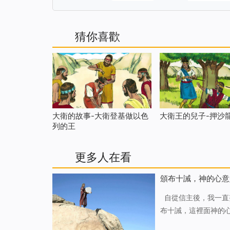
猜你喜歡
大衛的故事-大衛登基做以色
大衛王的兒子-押沙
列的王
更多人在看
頒布十誡，神的心意
自從信主後，我一直努力地要求自己遵守十誡以及神的其他誡命、教導，但對於起初神為什麼要頒
布十誡，這裡面神的
誡背後，神的心意有了一點認識... 那是前兩天的一個下午，