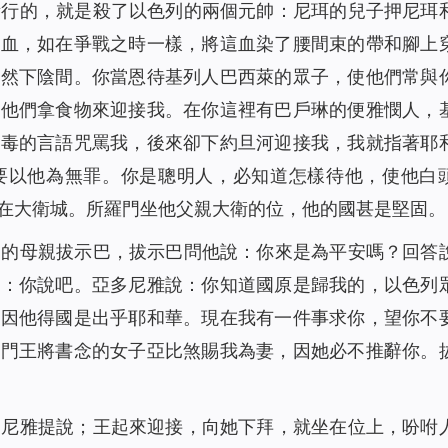
所行的，就是殺了以色列的兩個元帥：尼珥的兒子押尼珥
的血，如在爭戰之時一樣，將這血染了腰間束的帶和腳上
安然下陰間。你當恩待基列人巴西萊的眾子，使他們常與
，他們拿食物來迎接我。在你這裡有巴戶琳的便雅憫人，
狠毒的言語咒罵我，後來卻下約旦河迎接我，我就指著耶
要以他為無罪。你是聰明人，必知道怎樣待他，使他白
在大衛城。所羅門坐他父親大衛的位，他的國甚是堅固。
門的母親拔示巴，拔示巴問他說：你來是為平安嗎？回答
說：你說吧。亞多尼雅說：你知道國原是歸我的，以色列
，因他得國是出乎耶和華。現在我有一件事求你，望你不
羅門王將書念的女子亞比煞賜我為妻，因她必不推辭你。
多尼雅提說；王起來迎接，向她下拜，就坐在位上，吩咐