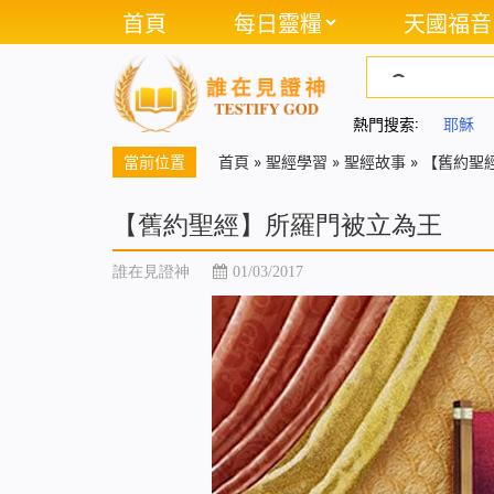
首頁
每日靈糧
天國福音
熱門搜索:
耶穌
當前位置
首頁
»
聖經學習
»
聖經故事
»
【舊約聖
【舊約聖經】所羅門被立為王
誰在見證神
01/03/2017