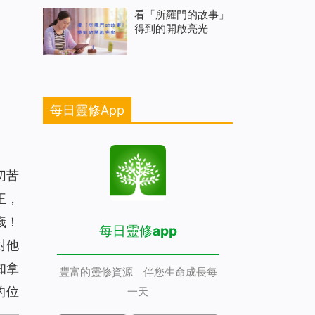
看「所羅門的故事」
得到的開啟亮光
每日靈修App
切苦
王，
歲！
每日靈修app
對他
知拿
豐富的靈修資源 伴您生命成長每
的位
一天
——