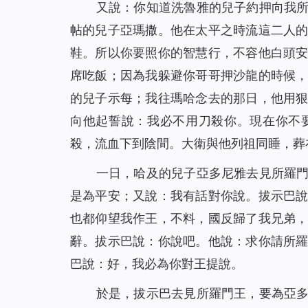
又說：你知道洗魯雅的兒子約押向我
帖的兒子亞瑪撒。他在太平之時流這二人
鞋。所以你要照你的智慧行，不容他白頭
席吃飯；因為我躲避你哥哥押沙龍的時候
的兒子示每；我往瑪哈念去的那日，他用
向他起誓說：我必不用刀殺你。現在你不
殺，流血下到陰間。大衛與他列祖同睡，葬
一日，哈及的兒子亞多尼雅去見所羅
是為平安；又說：我有話對你說。拔示巴
也都仰望我作王，不料，國反歸了我兄弟
辭。拔示巴說：你說吧。他說：求你請所
巴說：好，我必為你對王提說。
於是，拔示巴去見所羅門王，要為亞