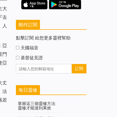
主大
下去
郵件訂閱
。人
點擊訂閱 給您更多靈裡幫助
：亞
天國福音
羅門
基督徒見證
使亞
大丈
每日靈修
、法
孫若
掌握這三個靈修方法
靈修才能達到果效