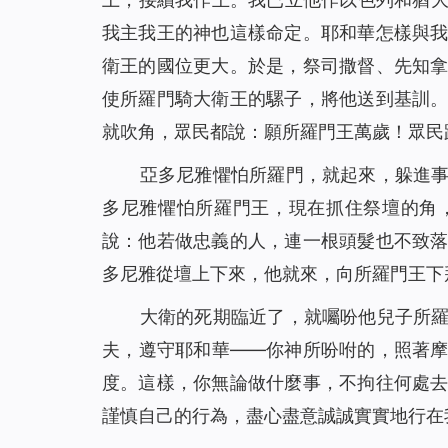
我主我王的神也這樣命定。耶和華怎樣與
衛王的國位更大。於是，祭司撒督、先知
使所羅門騎大衛王的騾子，將他送到基訓
就吹角，眾民都說：願所羅門王萬歲！眾民
亞多尼雅懼怕所羅門，就起來，躲進
多尼雅懼怕所羅門王，現在抓住祭壇的角
說：他若做忠義的人，連一根頭髮也不致
多尼雅從壇上下來，他就來，向所羅門王下
大衛的死期臨近了，就囑吩他兒子所
夫，遵守耶和華——你神所吩咐的，照著
度。這樣，你無論做什麼事，不拘往何處
謹慎自己的行為，盡心盡意誠誠實實地行在