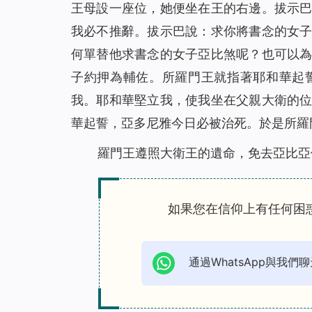
王母設一座位，她便坐在王的右邊。拔示
我必不推辭。拔示巴說：求你將書念的女
何單替他求書念的女子亞比煞呢？也可以
子約押為輔佐。所羅門王就指著耶和華起
我。耶和華堅立我，使我坐在父親大衛的
華起誓，亞多尼雅今日必被治死。於是所羅
羅門王遵照大衛王的遺命，免去亞比亞
如果您在信仰上有任何困
通過WhatsApp與我們聊