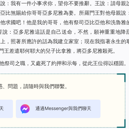
巴說：我有一件小事求你，望你不要推辭。王說：請母親
子亞比煞賜給你哥哥亞多尼雅為妻。所羅門王對他母親說
為他求國吧！他是我的哥哥，他有祭司亞比亞他和洗魯雅
誓說：亞多尼雅這話是自己送命，不然，願神重重地降
位上，照著所應許的話為我建立家室；現在我指著永生的
門王差遣耶何耶大的兒子比拿雅，將亞多尼雅殺死。
他祭司之職，又處死了約押和示每，從此王位得以穩固。
惑、問題，請隨時與我們聯繫。
天
通過Messenger與我們聊天