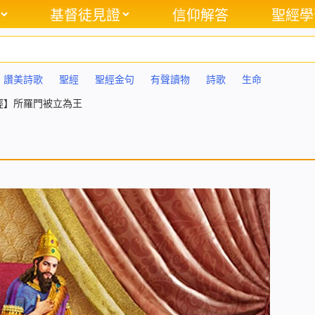
基督徒見證
信仰解答
聖經學
讚美詩歌
聖經
聖經金句
有聲讀物
詩歌
生命
經】所羅門被立為王