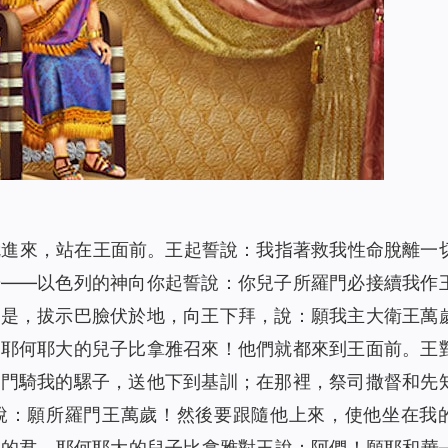
就進來，站在王面前。王起誓說：我指著救我性命脫離一
華——以色列的神向你起誓說：你兒子所羅門必接續我作
於是，拔示巴臉伏於地，向王下拜，說：願我主大衛王萬
、耶何耶大的兒子比拿雅召來！他們就都來到王面前。王
羅門騎我的騾子，送他下到基訓；在那裡，祭司撒督和先
說：願所羅門王萬歲！然後要跟隨他上來，使他坐在我
大的君。耶何耶大的兒子比拿雅對王說：阿們！願耶和華