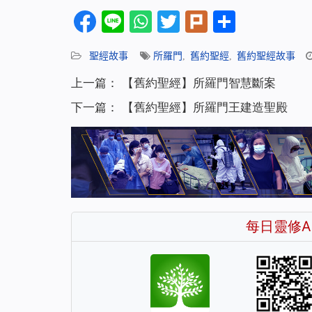
Facebook
Line
WhatsApp
Twitter
Plurk
分
享
聖經故事
所羅門
,
舊約聖經
,
舊約聖經故事
上一篇：
【舊約聖經】所羅門智慧斷案
下一篇：
【舊約聖經】所羅門王建造聖殿
每日靈修A