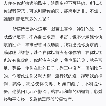
人住在你所揀選的民中，這民多得不可勝數。所以求
你賜我智慧，可以判斷你的民，能辨別是非。不然，
誰能判斷這眾多的民呢？
所羅門因為求這事，就蒙主喜悅。神對他說：你
既然求這事，不為自己求壽、求富，也不求滅絕你仇
敵的性命，單求智慧可以聽訟，我就應允你所求的，
賜你聰明智慧，甚至在你以前沒有像你的，在你以後
也沒有像你的。你所沒有求的，我也賜給你，就是富
足、尊榮，使你在世的日子，列王中沒有一個能比你
的。你若效法你父親大衛，遵行我的道，謹守我的律
例、誡命，我必使你長壽。所羅門醒了，不料是個
夢。他就回到耶路撒冷，站在耶和華的約櫃前，獻燔
祭和平安祭，又為他眾臣僕設擺筵席。