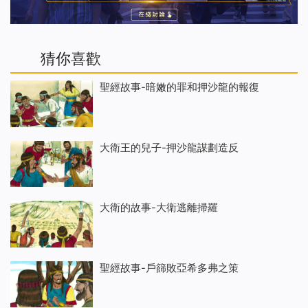
猜你喜歡
聖經故事-暗嫩的罪和押沙龍的報復
大衛王的兒子-押沙龍謀劃造反
大衛的故事-大衛逃離掃羅
聖經故事-戶篩敗亞希多弗之策