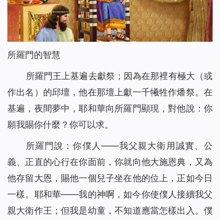
所羅門的智慧
所羅門王上基遍去獻祭；因為在那裡有極大（或
作出名）的邱壇，他在那壇上獻一千犧牲作燔祭。在
基遍，夜間夢中，耶和華向所羅門顯現，對他說：你
願我賜你什麼？你可以求。
所羅門說：你僕人——我父親大衛用誠實、公
義、正直的心行在你面前，你就向他大施恩典，又為
他存留大恩，賜他一個兒子坐在他的位上，正如今日
一樣。耶和華——我的神啊，如今你使僕人接續我父
親大衛作王；但我是幼童，不知道應當怎樣出入。僕