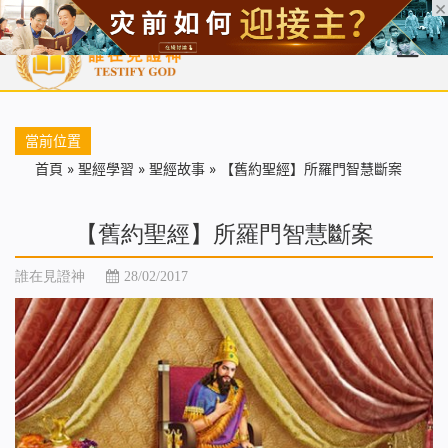
首頁
每日靈糧
天國福音
基督徒見證
信仰解答
聖經
當前位置
首頁
»
聖經學習
»
聖經故事
»
【舊約聖經】所羅門智慧斷案
【舊約聖經】所羅門智慧斷案
誰在見證神
28/02/2017