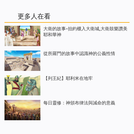
更多人在看
大衛的故事-抬約櫃入大衛城,大衛鼓樂讚美
耶和華神
從所羅門的故事中認識神的公義性情
【列王紀】耶利米在地牢
每日靈修：神頒布律法與誡命的意義