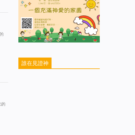
的
誰在見證神
吃的