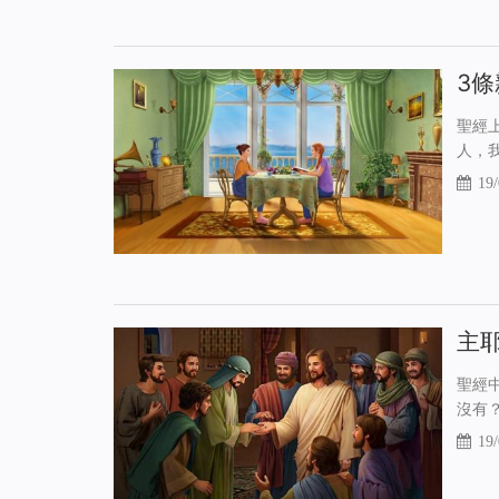
3
聖經
人，
19/
主
聖經
沒有
19/