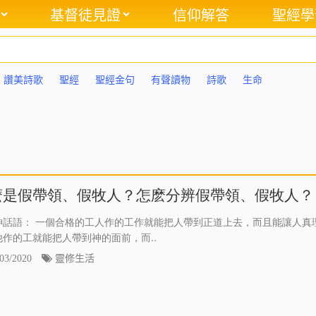
基督徒見證
信仰解答
聖經學
讚美詩歌
聖經
聖經金句
有聲讀物
詩歌
生命
麽是假帶領、假牧人？怎麽分辨假帶領、假牧人？
神話語： 一個合格的工人作的工作就能把人帶到正道上去，而且能讓人真
他作的工就能把人帶到神的面前，而..
03/2020
靈修生活