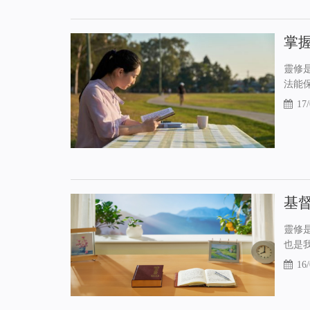
掌
靈修
法能
17/
基
靈修
也是
16/