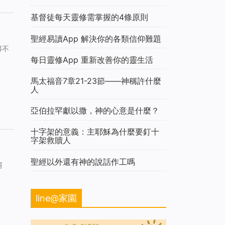
基督徒每天靈修需掌握的4條原則
聖經易讀App 解決你的各類信仰難題
得不
每日靈修App 重新改善你的靈生活
馬太福音7章21-23節——神稱許什麼
人
亞伯拉罕獻以撒，神的心意是什麼？
十字架的意義：主耶穌為什麼要釘十
字架救贖人
聖經以外還有神的說話作工嗎
關
line@家園