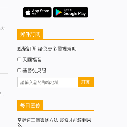
修方
郵件訂閱
點擊訂閱 給您更多靈裡幫助
天國福音
基督徒見證
行，
每日靈修
掌握這三個靈修方法 靈修才能達到果
效