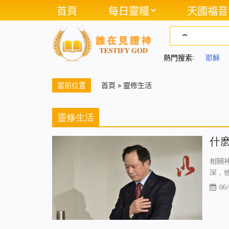
首頁
每日靈糧
天國福音
熱門搜索:
耶穌
當前位置
首頁
»
靈修生活
靈修生活
什
相關
深，
06/