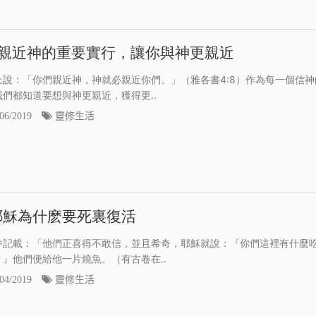
條親近神的重要實行，讓你與神更親近
上說：「你們親近神，神就必親近你們。」（雅各書4:8）作為每一個信神
我們都知道要想與神更親近，獲得更..
06/2019
靈修生活
耶穌為什麽要死裏復活
中記載：「他們正喜得不敢信，並且希奇，耶穌就說：『你們這裡有什麼
？』他們便給他一片燒魚。（有古卷在..
04/2019
靈修生活