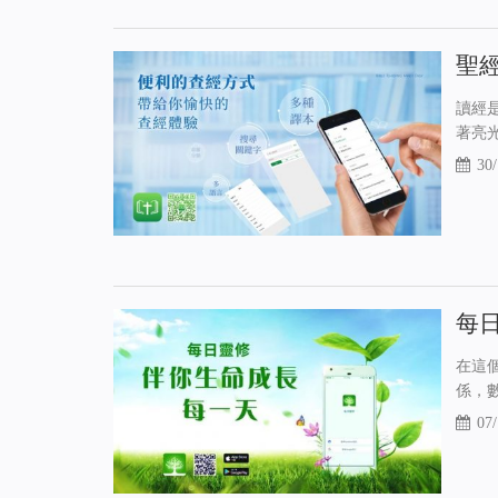
聖經
讀經
著亮
30/
每日
在這
係，
07/